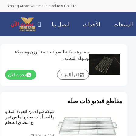
Anping Xuwei wire mesh products Co., Ltd
تحدث الآن
المنتجات
الأحداث
اتصل بنا
حصيرة شبكية للشواء خفيفة الوزن وسميكة
وسهلة التنظيف
اقرأ المزيد
تحدث الآن
مقاطع فيديو ذات صلة
شبكة شواء من الفولاذ المقاو
م للصدأ ذات سطح أملس تمن
ع التصاق الطعام
شبكة شواء من الفولاذ المقاوم لل
2026-05-06