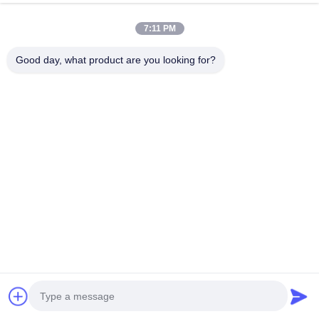
จอทตอนนี้
Send Inquiry
7:11 PM
#
เครือกรีลเหล็ก
#
สายเครือบาร์บีควี
#
ตาข่ายย่างบาร์บีคิว
Good day, what product are you looking for?
ตะแกรงย่างสแตนเลส
2026-07-09
4 มุมมอง
สารสร้างเบา แต่หนา Ss Grilling Mesh Mat ง่ายในการทําความสะอาด สกรีนเครือ
BBQ สแตนเลสพรีเมียมนี้ ผลิตจากสแตนเลสเกรดอาหาร ที่สอดคล้องกับมาตรฐาน
ความปลอดภัยของอาหารทั่วโลก ทําให้มันปลอดภัยสําหรับการปรุงเน...
ดูเพิ่มเติม
ข้อความจากผู้เข้าชม
ส่งข้อความ
ยังไม่มีความคิดเห็นสาธารณะ