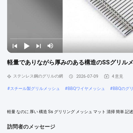
軽量でありながら厚みのある構造のSSグリル
ステンレス鋼のグリルの網
2026-07-09
4 意見
#
スチール製グリルメッシュ
#
BBQワイヤメッシュ
#
BBQのグ
軽量 なのに 厚い 構造 Ss グリリング メッシュ マット 清掃 簡
の安全基準に完全に準拠しており,あらゆる種類の肉を焼くのに安全
られた摩擦防止の表面を備えていますこのグリルメッシュは,金属
訪問者のメッセージ
し洗い,...
もっと見る