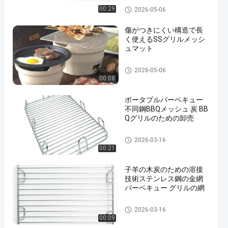
ステンレス鋼のグリルの網
00:29
2026-05-06
傷がつきにくい構造で長
く使えるSSグリルメッシ
ュマット
ステンレス鋼のグリルの網
2026-05-06
00:08
ポータブルバーベキュー
不同鋼BBQメッシュ 炭 BB
Qグリルのための卸売
ステンレス鋼のグリルの網
2026-03-16
00:21
子羊の木炭のための溶接
技術ステンレス鋼の金網
バーベキュー グリルの網
ステンレス鋼のグリルの網
2026-03-16
00:09