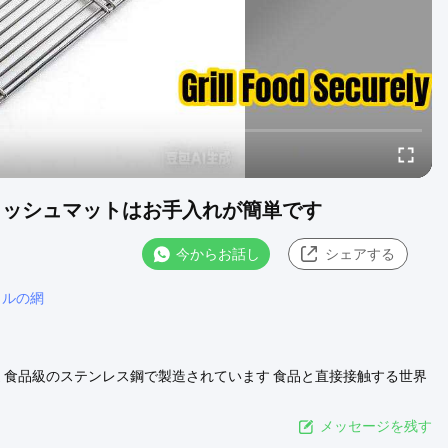
メッシュマットはお手入れが簡単です
今からお話し
シェアする
リルの網
単 記述 食品級のステンレス鋼で製造されています 食品と直接接触する世界
です,海鮮や野菜は,有害物質や不望な金属臭を放出せず,特に磨き上げ
のタングからの長期的摩擦に耐える日常清掃の際にスプレーを繰り返
メッセージを残す