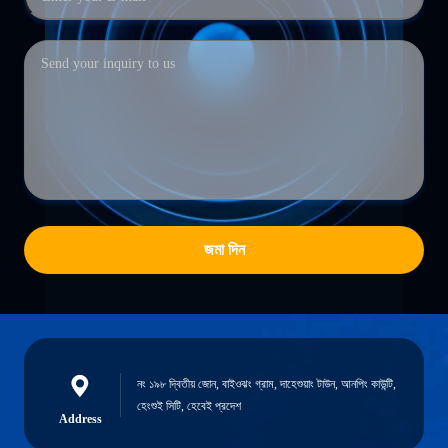
জমা দিন
নং ১৯৮ দ্বিতীয় জোন, বাইওঝং গ্রাম, দাহেশুয়াং টাউন, আনপিং কাউন্টি,
হেংশুই সিটি, হেবেই প্রদেশ
Address