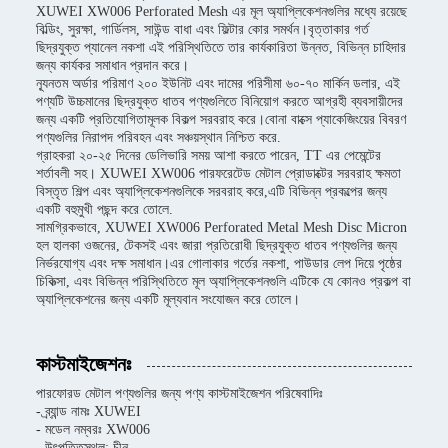
XUWEI XW006 Perforated Mesh এর মূল অ্যাপ্লিকেশনগুলির মধ্যে রয়েছে
বিল্ডিং, সুরক্ষা, গার্ডিলস, সাউন্ড বাধা এবং ফিল্টার কোর সমর্থন।বৃত্তাকার গর্ত
ছিদ্রযুক্ত প্যানেল নকশা এই পরিস্থিতিতে তার কার্যকারিতা উন্নত, বিভিন্ন চাহিদার
জন্য কার্যকর সমাধান প্রদান করে।
ন্যূনতম অর্ডার পরিমাণ ২০০ ইউনিট এবং দামের পরিসীমা ৬০-৭০ মার্কিন ডলার, এই
পণ্যটি উচ্চমানের ছিদ্রযুক্ত ধাতব পণ্যগুলিতে বিনিয়োগ করতে আগ্রহী ব্যবসায়ীদের
জন্য একটি প্রতিযোগিতামূলক বিকল্প সরবরাহ করে।বোনা বাক্সে প্যাকেজিংয়ের বিবরণ
পণ্যগুলির নিরাপদ পরিবহন এবং সঞ্চয়স্থান নিশ্চিত করে.
গ্রাহকরা ২০-২৫ দিনের ডেলিভারি সময় আশা করতে পারেন, TT এর পেমেন্টের
শর্তাবলী সহ। XUWEI XW006 পারফরেটেড মেটাল প্রোডাক্টের সরবরাহ ক্ষমতা
বিস্তৃত শিল্প এবং অ্যাপ্লিকেশনগুলিকে সরবরাহ করে,এটি বিভিন্ন প্রকল্পের জন্য
একটি বহুমুখী পছন্দ করে তোলে.
সামগ্রিকভাবে, XUWEI XW006 Perforated Metal Mesh Disc Micron
হল হালকা ওজনের, টেকসই এবং জারা প্রতিরোধী ছিদ্রযুক্ত ধাতব পণ্যগুলির জন্য
নির্ভরযোগ্য এবং দক্ষ সমাধান।এর গোলাকার গর্তের নকশা, পাউডার লেপ দিয়ে পৃষ্ঠের
চিকিত্সা, এবং বিভিন্ন পরিস্থিতিতে মূল অ্যাপ্লিকেশনগুলি এটিকে যে কোনও প্রকল্প বা
অ্যাপ্লিকেশনের জন্য একটি মূল্যবান সংযোজন করে তোলে।
কাস্টমাইজেশনঃ
পারফোরড মেটাল পণ্যগুলির জন্য পণ্য কাস্টমাইজেশন পরিষেবাদিঃ
- ব্র্যান্ড নামঃ XUWEI
- মডেল নম্বরঃ XW006
- উৎপত্তিস্থল: চীন