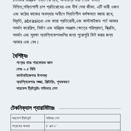
নিশ্চিত,শক্তিশালী চাপ প্রতিরোধের এবং দীর্ঘ সেবা জীবন. এটি ভারী ওজন
এবং কঠোর কাজের অবস্থার অধীনে স্থিতিশীল কর্মক্ষমতা বজায় রাখে,
বিকৃতি, abrasion এবং জারা প্রতিরোধী,এবং কাস্টমাইজড গর্ত আকার
সমর্থন করেশিল্প, নির্মাণ এবং যান্ত্রিক সরঞ্জাম ক্ষেত্রে পরিস্রাবণ, স্ক্রিনিং,
সমর্থন এবং সুরক্ষা অ্যাপ্লিকেশনগুলির জন্য পুরোপুরি ফিট করার জন্য
আকার এবং বেধ।
বৈশিষ্ট্যঃ
পণ্যের নামঃ পারফোরড জাল
বেধঃ ০.৫ মিমি
কাস্টমাইজেশনঃ উপলব্ধ
অ্যাপ্লিকেশনঃ সজ্জা, ফিল্টারিং, পৃথককরণ
সারফেস ট্রিটমেন্টঃ পাউডার লেপ
টেকনিক্যাল প্যারামিটারঃ
সারফেস ট্রিটমেন্ট
পাউডার লেপ
পত্রকের আকার
৪' এক্স ৮'