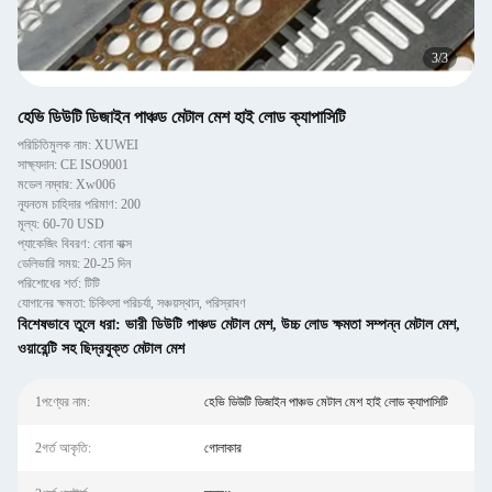
3
/
3
হেভি ডিউটি ​​ডিজাইন পাঞ্চড মেটাল মেশ হাই লোড ক্যাপাসিটি
পরিচিতিমুলক নাম: XUWEI
সাক্ষ্যদান: CE ISO9001
মডেল নম্বার: Xw006
ন্যূনতম চাহিদার পরিমাণ: 200
মূল্য: 60-70 USD
প্যাকেজিং বিবরণ: বোনা বাক্স
ডেলিভারি সময়: 20-25 দিন
পরিশোধের শর্ত: টিটি
যোগানের ক্ষমতা: চিকিৎসা পরিচর্যা, সঞ্চয়স্থান, পরিস্রাবণ
বিশেষভাবে তুলে ধরা:
ভারী ডিউটি পাঞ্চড মেটাল মেশ
,
উচ্চ লোড ক্ষমতা সম্পন্ন মেটাল মেশ
,
ওয়ারেন্টি সহ ছিদ্রযুক্ত মেটাল মেশ
1পণ্যের নাম:
হেভি ডিউটি ​​ডিজাইন পাঞ্চড মেটাল মেশ হাই লোড ক্যাপাসিটি
2গর্ত আকৃতি:
গোলাকার