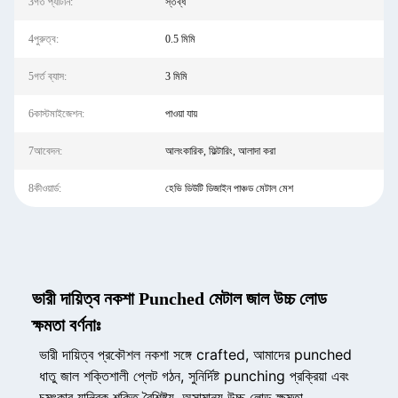
3গর্ত প্যাটার্ন:
স্তব্ধ
4পুরুত্ব:
0.5 মিমি
5গর্ত ব্যাস:
3 মিমি
6কাস্টমাইজেশন:
পাওয়া যায়
7আবেদন:
আলংকারিক, ফিল্টারিং, আলাদা করা
8কীওয়ার্ড:
হেভি ডিউটি ​​ডিজাইন পাঞ্চড মেটাল মেশ
ভারী দায়িত্ব নকশা Punched মেটাল জাল উচ্চ লোড
ক্ষমতা বর্ণনাঃ
ভারী দায়িত্ব প্রকৌশল নকশা সঙ্গে crafted, আমাদের punched
ধাতু জাল শক্তিশালী প্লেট গঠন, সুনির্দিষ্ট punching প্রক্রিয়া এবং
চমৎকার যান্ত্রিক শক্তি বৈশিষ্ট্য, অসামান্য উচ্চ লোড ক্ষমতা