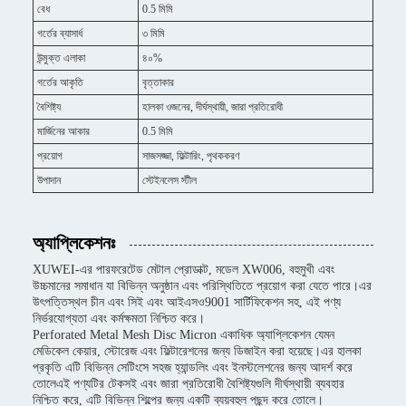
বেধ
0.5 মিমি
গর্তের ব্যাসার্ধ
৩ মিমি
উন্মুক্ত এলাকা
৪০%
গর্তের আকৃতি
বৃত্তাকার
বৈশিষ্ট্য
হালকা ওজনের, দীর্ঘস্থায়ী, জারা প্রতিরোধী
মার্জিনের আকার
0.5 মিমি
প্রয়োগ
সাজসজ্জা, ফিল্টারিং, পৃথককরণ
উপাদান
স্টেইনলেস স্টীল
অ্যাপ্লিকেশনঃ
XUWEI-এর পারফরেটেড মেটাল প্রোডাক্ট, মডেল XW006, বহুমুখী এবং
উচ্চমানের সমাধান যা বিভিন্ন অনুষ্ঠান এবং পরিস্থিতিতে প্রয়োগ করা যেতে পারে।এর
উৎপত্তিস্থল চীন এবং সিই এবং আইএসও9001 সার্টিফিকেশন সহ, এই পণ্য
নির্ভরযোগ্যতা এবং কর্মক্ষমতা নিশ্চিত করে।
Perforated Metal Mesh Disc Micron একাধিক অ্যাপ্লিকেশন যেমন
মেডিকেল কেয়ার, স্টোরেজ এবং ফিল্টারেশনের জন্য ডিজাইন করা হয়েছে।এর হালকা
প্রকৃতি এটি বিভিন্ন সেটিংসে সহজ হ্যান্ডলিং এবং ইনস্টলেশনের জন্য আদর্শ করে
তোলেএই পণ্যটির টেকসই এবং জারা প্রতিরোধী বৈশিষ্ট্যগুলি দীর্ঘস্থায়ী ব্যবহার
নিশ্চিত করে, এটি বিভিন্ন শিল্পের জন্য একটি ব্যয়বহুল পছন্দ করে তোলে।