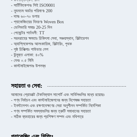
- সার্টিফিকেশনঃ সিই ISO9001
- ন্যূনতম অর্ডার পরিমাণঃ 200
- দামঃ ৬০-৭০ ডলার
- প্যাকেজিংয়ের বিবরণঃ Woven Box
- ডেলিভারি সময়ঃ 20-25 দিন
- পেমেন্টের শর্তাবলী: TT
- সরবরাহের ক্ষমতাঃ চিকিৎসা সেবা, সঞ্চয়স্থান, ফিল্টারেশন
- অ্যাপ্লিকেশনঃ আলংকারিক, ফিল্টারিং, পৃথক
- পৃষ্ঠ চিকিত্সাঃ পাউডার লেপ
- উন্মুক্ত এলাকা: ৪০%
- বেধঃ ০.৫ মিমি
- কাস্টমাইজেশনঃ উপলব্ধ
সহায়তা ও সেবা:
আমাদের প্রোডাক্ট টেকনিক্যাল সাপোর্ট এবং সার্ভিসগুলির মধ্যে রয়েছেঃ
- পণ্য নির্বাচন এবং কাস্টমাইজেশনের জন্য বিশেষজ্ঞ সহায়তা
- ইনস্টলেশন এবং রক্ষণাবেক্ষণের সেরা অনুশীলন সম্পর্কিত নির্দেশিকা
- পণ্য সম্পর্কিত সমস্যাগুলির জন্য ত্রুটি সমাধানের সহায়তা
- সঠিক ব্যবহারের জন্য প্রশিক্ষণ সম্পদ এবং নথিপত্র
প্যাকেজিং এবং শিপিংঃ