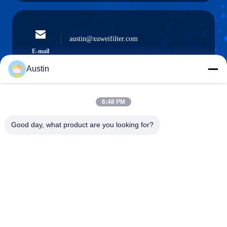
austin@xuweifilter.com
E-mail
Austin
6:48 PM
0086-19133486000
Phone
Good day, what product are you looking for?
Anping Xuwei wire mesh products Co., Ltd