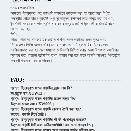
পণ্যের প্যাকেজিংঃ
আমাদের ছিদ্রযুক্ত ধাতু পণ্যগুলি সাবধানে প্যাকেজ করা হয় যাতে তারা নিখুঁত
অবস্থায় পৌঁছে যায়।প্রতিটি পণ্য সুরক্ষামূলক উপকরণ দিয়ে আবৃত করা হয় এবং
ট্রানজিট সময় কোন ক্ষতি প্রতিরোধ করার জন্য একটি শক্তিশালী কার্ডবোর্ড বাক্সে
স্থাপন করা হয়.
শিপিং:
আমরা আমাদের পারফরেটেড মেটাল পণ্যের সকল অর্ডারের জন্য দ্রুত এবং
নির্ভরযোগ্য শিপিং অফার করি।অর্ডার সাধারণত 1-2 ব্যবসায়িক দিনের মধ্যে
প্রক্রিয়াজাত করা হয় এবং সময়মত ডেলিভারি নিশ্চিত করার জন্য বিশ্বস্ত ক্যারিয়ার
ব্যবহার করে পাঠানো হয়ট্র্যাকিং তথ্য প্রদান করা হবে যাতে আপনি আপনার শিপমেন্টের
অবস্থা পর্যবেক্ষণ করতে পারেন।
FAQ:
প্রশ্ন: ছিদ্রযুক্ত ধাতব পণ্যটির ব্র্যান্ড নাম কি?
উঃ ব্র্যান্ড নাম XUWEI।
প্রশ্ন: ছিদ্রযুক্ত ধাতব পণ্যটির মডেল নম্বর কি?
উত্তরঃ মডেল নম্বর XW006।
প্রশ্ন: ছিদ্রযুক্ত ধাতব পণ্যটি কোথায় তৈরি করা হয়?
উত্তরঃ পণ্যটি চীনে তৈরি।
প্রশ্ন: ছিদ্রযুক্ত ধাতব পণ্যটির কী কী শংসাপত্র রয়েছে?
উত্তরঃ পণ্যটি সিই এবং আইএসও9001 এর সাথে প্রত্যয়িত।
প্রশ্ন: ছিদ্রযুক্ত ধাতব পণ্যের জন্য ন্যূনতম অর্ডার পরিমাণ কত?