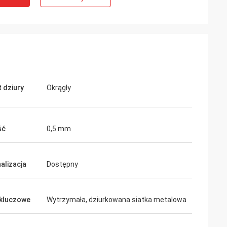
t dziury
Okrągły
ść
0,5 mm
alizacja
Dostępny
kluczowe
Wytrzymała, dziurkowana siatka metalowa