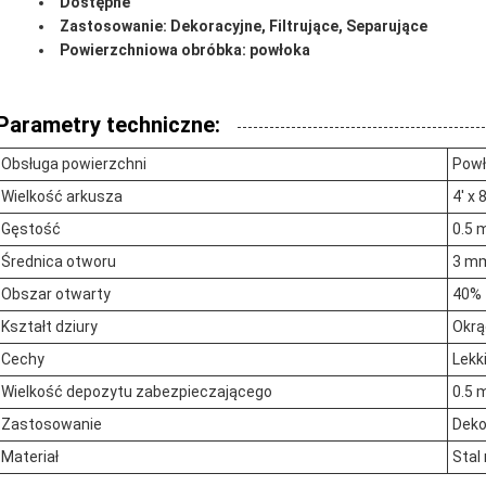
Dostępne
Zastosowanie: Dekoracyjne, Filtrujące, Separujące
Powierzchniowa obróbka: powłoka
Parametry techniczne:
Obsługa powierzchni
Powł
Wielkość arkusza
4' x 8
Gęstość
0.5
Średnica otworu
3 m
Obszar otwarty
40%
Kształt dziury
Okrą
Cechy
Lekk
Wielkość depozytu zabezpieczającego
0.5
Zastosowanie
Deko
Materiał
Stal