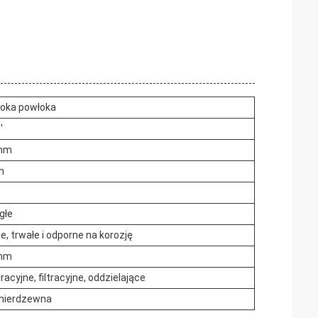
oka powłoka
'
 mm
m
głe
ie, trwałe i odporne na korozję
 mm
racyjne, filtracyjne, oddzielające
 nierdzewna