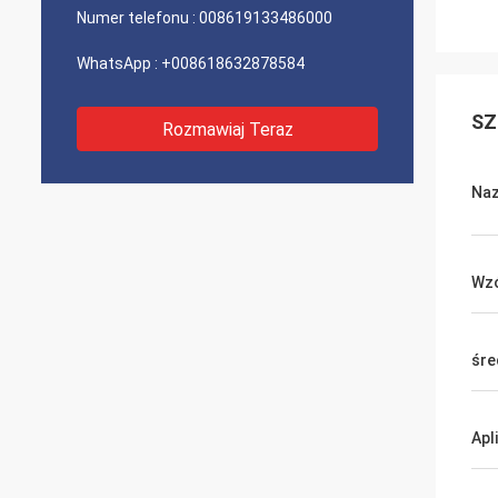
Numer telefonu :
008619133486000
WhatsApp :
+008618632878584
SZ
Rozmawiaj Teraz
Naz
Wzó
śre
Apl