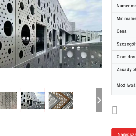
Numer m
Minimaln
Cena
Szczegół
Czas dos
Zasady p
Możliwoś
Najlepsz