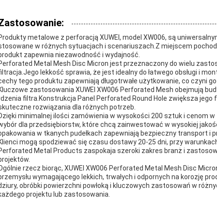
Zastosowanie:
Produkty metalowe z perforacją XUWEI, model XW006, są uniwersalnymi
stosowane w różnych sytuacjach i scenariuszach.Z miejscem pochodze
produkt zapewnia niezawodność i wydajność.
Perforated Metal Mesh Disc Micron jest przeznaczony do wielu zasto
filtracja.Jego lekkość sprawia, że jest idealny do łatwego obsługi i 
cechy tego produktu zapewniają długotrwałe użytkowanie, co czyni g
Kluczowe zastosowania XUWEI XW006 Perforated Mesh obejmują budynk
rdzenia filtra.Konstrukcja Panel Perforated Round Hole zwiększa jego
skuteczne rozwiązania dla różnych potrzeb.
Dzięki minimalnej ilości zamówienia w wysokości 200 sztuk i cenom w
wybór dla przedsiębiorstw, które chcą zainwestować w wysokiej jako
opakowania w tkanych pudełkach zapewniają bezpieczny transport i 
Klienci mogą spodziewać się czasu dostawy 20-25 dni, przy warunka
Perforated Metal Products zaspokaja szeroki zakres branż i zastos
projektów.
Ogólnie rzecz biorąc, XUWEI XW006 Perforated Metal Mesh Disc Micr
przemysłu wymagającego lekkich, trwałych i odpornych na korozję pr
dziury, obróbki powierzchni powłoką i kluczowych zastosowań w róż
każdego projektu lub zastosowania.