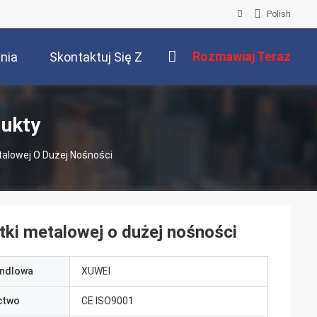
Polish
Rozmawiaj Teraz
nia
Skontaktuj Się Z
Nami
dukty
talowej O Dużej Nośności
tki metalowej o dużej nośności
ndlowa
XUWEI
ctwo
CE ISO9001