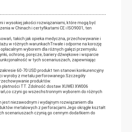
 i wysokiej jakości rozwiązaniami, które mogą być
nia w Chinach i certyfikatami CE i ISO9001, ten
sowań, takich jak opieka medyczna, przechowywanie i
montażu w różnych warunkachTrwałe i odporne na korozję
o opłacalnym wyborem dla różnych gałęzi przemysłu.
i, ochronę, poręcze, bariery dźwiękowe i wsparcie
 funkcjonalność w tych scenariuszach, zapewniając
 zakresie 60-70 USD produkt ten stanowi konkurencyjny
ści wyroby z metalu perforowanego.Szczegóły
przechowywanie produktów.
ch płatności TT. Zdolność dostaw XUWEI XW006
owań,co czyni go wszechstronnym wyborem do różnych
on jest niezawodnym i wydajnym rozwiązaniem dla
oduktów metalowych z perforacjami.Jego okrągłe kształt
nych scenariuszach czynią go cennym dodatkiem do