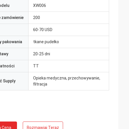
odelu
XW006
e zamówienie
200
60-70 USD
y pakowania
tkane pudełko
tawy
20-25 dni
łatności
TT
Opieka medyczna, przechowywanie,
ć Supply
filtracja
a Cena
Rozmawiaj Teraz