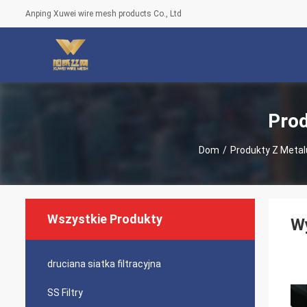
Anping Xuwei wire mesh products Co., Ltd
Prod
Dom
/
Produkty Z Meta
Wszystkie Produkty
Wy
druciana siatka filtracyjna
SS Filtry