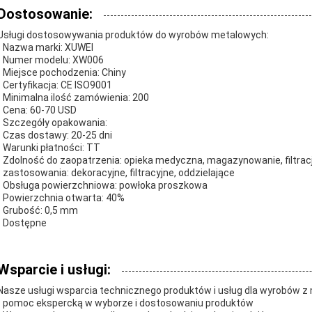
Dostosowanie:
Usługi dostosowywania produktów do wyrobów metalowych:
- Nazwa marki: XUWEI
- Numer modelu: XW006
- Miejsce pochodzenia: Chiny
- Certyfikacja: CE ISO9001
- Minimalna ilość zamówienia: 200
- Cena: 60-70 USD
- Szczegóły opakowania:
- Czas dostawy: 20-25 dni
- Warunki płatności: TT
- Zdolność do zaopatrzenia: opieka medyczna, magazynowanie, filtrac
- zastosowania: dekoracyjne, filtracyjne, oddzielające
- Obsługa powierzchniowa: powłoka proszkowa
- Powierzchnia otwarta: 40%
- Grubość: 0,5 mm
- Dostępne
Wsparcie i usługi:
Nasze usługi wsparcia technicznego produktów i usług dla wyrobów z
- pomoc ekspercką w wyborze i dostosowaniu produktów