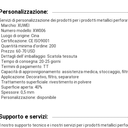
Personalizzazione:
Servizi di personalizzazione dei prodotti per i prodotti metallici perforat
- Marchio: XUWEI
- Numero modello: XW006
- Luogo di origine: Cina
- Certificazione: CE ISO9001
- Quantità minima d'ordine: 200
- Prezzo: 60-70 USD
- Dettagli dell' imballaggio: Scatola tessuta
- Tempo di consegna: 20-25 giorni
- Termini di pagamento: TT
- Capacità di approvvigionamento: assistenza medica, stoccaggio, filt
- Applicazione: Decorativo, filtro, separatore
- Trattamento superficiale: rivestimento in polvere
- Superficie aperta: 40%
- Spessore: 0,5 mm
- Personalizzazione: disponibile
Supporto e servizi:
Il nostro supporto tecnico e i nostri servizi per i prodotti metallici perfo