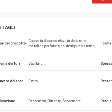
TTAGLI
Capacità di carico elevata della rete
e del prodotto
Forma 
metallica perforata dal design resistente
ema dei fori
Vacillato
Spess
metro del foro
3 mm
Person
licazione
Decorativo, Filtrante, Separatore
Parola