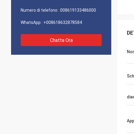
Numero di telefono :
008619133486000
WhatsApp :
+008618632878584
DE
Chatta Ora
Nom
Sch
dia
App