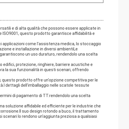
rsatili e di alta qualità che possono essere applicate in
E e ISO9001, questo prodotto garantisce affidabilità e
ci applicazioni come l'assistenza medica, lo stoccaggio
azione e installazione in diversi ambientiLe
to garantiscono un uso duraturo, rendendolo una scelta
 edifici, protezione, ringhiere, barriere acustiche e
ora la sua funzionalità in questi scenari, offrendo
 questo prodotto offre un'opzione competitiva per le
à.I dettagli dell'imballaggio nelle scatole tessute
 termini di pagamento di TT.rendendolo una scelta
soluzione affidabile ed efficiente per le industrie che
a corrosione.Il suo design rotondo a buco, il trattamento
rsi scenari lo rendono un'aggiunta preziosa a qualsiasi