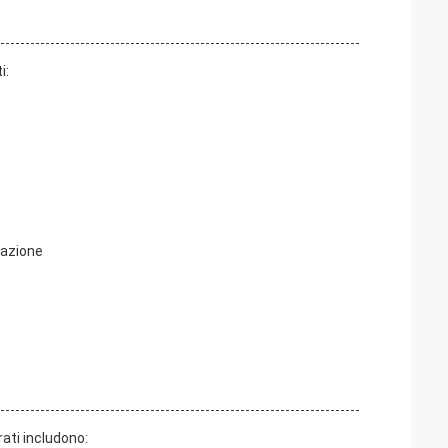
i:
razione
rati includono: