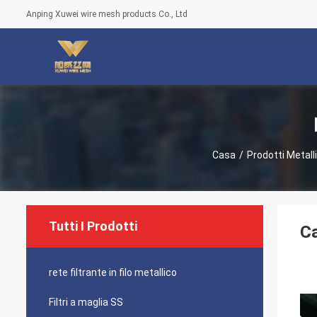
Anping Xuwei wire mesh products Co., Ltd
Casa
/
Prodotti Metalli
Tutti I Prodotti
Ca
rete filtrante in filo metallico
Filtri a maglia SS