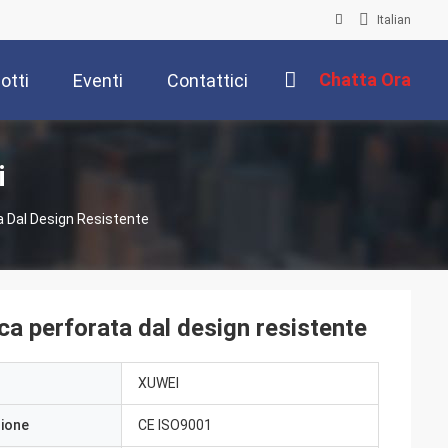
Italian
Chatta Ora
otti
Eventi
Contattici
i
ta Dal Design Resistente
ica perforata dal design resistente
XUWEI
zione
CE ISO9001