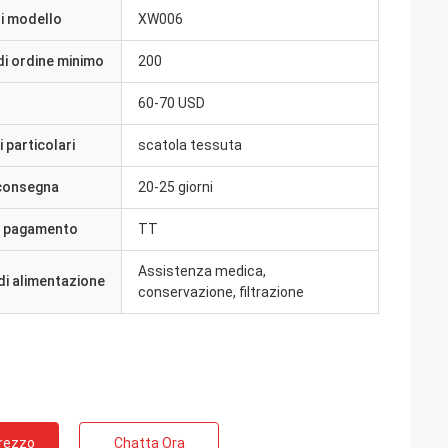
i modello
XW006
di ordine minimo
200
60-70 USD
 particolari
scatola tessuta
 consegna
20-25 giorni
i pagamento
TT
Assistenza medica,
di alimentazione
conservazione, filtrazione
Prezzo
Chatta Ora