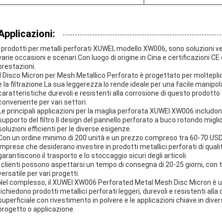
Applicazioni:
I prodotti per metalli perforati XUWEI, modello XW006, sono soluzioni ve
varie occasioni e scenari.Con luogo di origine in Cina e certificazioni C
prestazioni.
Il Disco Micron per Mesh Metallico Perforato è progettato per moltepli
e la filtrazione.La sua leggerezza lo rende ideale per una facile manipol
caratteristiche durevoli e resistenti alla corrosione di questo prodot
conveniente per vari settori.
Le principali applicazioni per la maglia perforata XUWEI XW006 includono
supporto del filtro.Il design del pannello perforato a buco rotondo migli
soluzioni efficienti per le diverse esigenze.
Con un ordine minimo di 200 unità e un prezzo compreso tra 60-70 USD,
imprese che desiderano investire in prodotti metallici perforati di qualit
garantiscono il trasporto e lo stoccaggio sicuri degli articoli.
I clienti possono aspettarsi un tempo di consegna di 20-25 giorni, con
versatile per vari progetti.
Nel complesso, il XUWEI XW006 Perforated Metal Mesh Disc Micron è una 
richiedono prodotti metallici perforati leggeri, durevoli e resistenti all
superficiale con rivestimento in polvere e le applicazioni chiave in dive
progetto o applicazione.