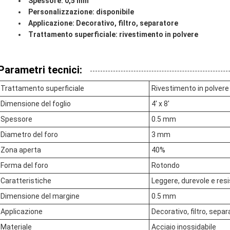
Spessore: 0,5 mm
Personalizzazione: disponibile
Applicazione: Decorativo, filtro, separatore
Trattamento superficiale: rivestimento in polvere
Parametri tecnici:
Trattamento superficiale
Rivestimento in polvere
Dimensione del foglio
4' x 8'
Spessore
0.5 mm
Diametro del foro
3 mm
Zona aperta
40%
Forma del foro
Rotondo
Caratteristiche
Leggere, durevole e resi
Dimensione del margine
0.5 mm
Applicazione
Decorativo, filtro, sepa
Materiale
Acciaio inossidabile