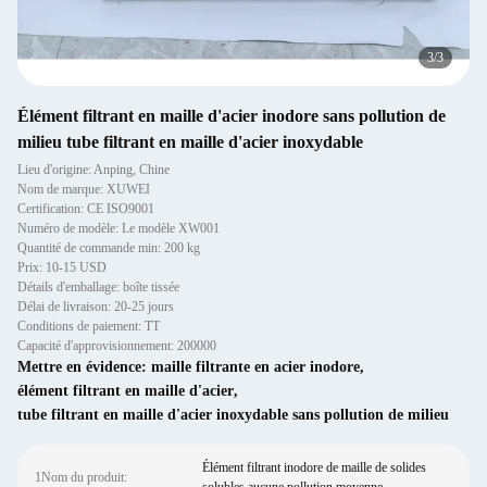
1
/
3
Élément filtrant en maille d'acier inodore sans pollution de
milieu tube filtrant en maille d'acier inoxydable
Lieu d'origine: Anping, Chine
Nom de marque: XUWEI
Certification: CE ISO9001
Numéro de modèle: Le modèle XW001
Quantité de commande min: 200 kg
Prix: 10-15 USD
Détails d'emballage: boîte tissée
Délai de livraison: 20-25 jours
Conditions de paiement: TT
Capacité d'approvisionnement: 200000
Mettre en évidence:
maille filtrante en acier inodore
,
élément filtrant en maille d'acier
,
tube filtrant en maille d'acier inoxydable sans pollution de milieu
Élément filtrant inodore de maille de solides
1Nom du produit: