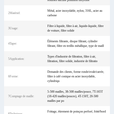
solubles aucune pollution moyenne
Métal, acier inoxydable, nylon, 316L, acier au
2Matériel:
carbone
Filtre à liquide, filtre à air, liquide-liquide, filtre
3Usage:
de voiture, filtre solide
Éléments filtrants, disque filtrant, cylindre
4Taper:
filtrant, filtre en treillis métallique, type de maill
Types d'industrie de filtration, filtre à air,
5Application:
filtration, filtre solide, industrie de filtratio
Demande des clients, forme ronde/ovale/carrée,
6Forme:
filtre à café conique en acier inoxydable,
cylindriqu
5-500 mailles, 38-508 mailles/pouce, 7T-165T
7Comptage de maille:
(18-420 mailles/pouces), 4T-150T, 20-500
mailles par po
Frittage, étirement de poinçon perforé, fritté/bord
8Technique: