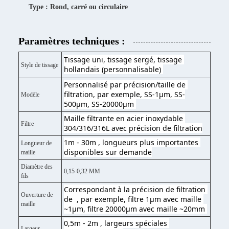
Type : Rond, carré ou circulaire
Paramètres techniques :
Tissage uni, tissage sergé, tissage 
Style de tissage
hollandais (personnalisable) 
Personnalisé par précision/taille de 
filtration, par exemple, SS-1μm, SS-
Modèle
500μm, SS-20000μm 
Maille filtrante en acier inoxydable 
Filtre
304/316/316L avec précision de filtration
1m - 30m , longueurs plus importantes 
Longueur de
disponibles sur demande
maille
Diamètre des
0,15-0,32 MM
fils
Correspondant à la précision de filtration 
Ouverture de
de  , par exemple, filtre 1μm avec maille 
maille
~1μm, filtre 20000μm avec maille ~20mm 
0,5m - 2m , largeurs spéciales 
Largeur