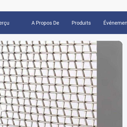
erçu
A Propos De
Produits
Événemen
Nous