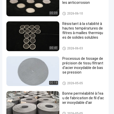
les anticorrosion
Filtres à mailles SS
00:09
2026-06-10
Résistant à la stabilité à
hautes températures de
filtres à mailles thermiqu
es de solides solubles
Filtres à mailles SS
00:41
2026-06-03
Processus de tissage de
précision de tissu filtrant
d'acier inoxydable de bas
se pression
Filtres à mailles SS
00:18
2026-05-05
Bonne perméabilité à l'ea
u de fabrication de fil d'ac
ier inoxydable d'air
Treillis métallique en acier ino
2026-05-05