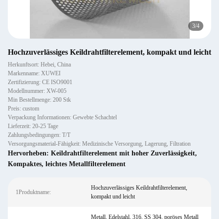
3
/
4
Hochzuverlässiges Keildrahtfilterelement, kompakt und leicht
Herkunftsort: Hebei, China
Markenname: XUWEI
Zertifizierung: CE ISO9001
Modellnummer: XW-005
Min Bestellmenge: 200 Stk
Preis: custom
Verpackung Informationen: Gewebte Schachtel
Lieferzeit: 20-25 Tage
Zahlungsbedingungen: T/T
Versorgungsmaterial-Fähigkeit: Medizinische Versorgung, Lagerung, Filtration
Hervorheben:
Keildrahtfilterelement mit hoher Zuverlässigkeit
,
Kompaktes
,
leichtes Metallfilterelement
Hochzuverlässiges Keildrahtfilterelement,
1Produktname:
kompakt und leicht
Metall, Edelstahl, 316, SS 304, poröses Metall