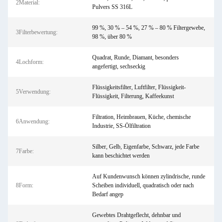
2Material:
Pulvers SS 316L
99 %, 30 % – 54 %, 27 % – 80 % Filtergewebe,
3Filterbewertung:
98 %, über 80 %
Quadrat, Runde, Diamant, besonders
4Lochform:
angefertigt, sechseckig
Flüssigkeitsfilter, Luftfilter, Flüssigkeit-
5Verwendung:
Flüssigkeit, Filterung, Kaffeekunst
Filtration, Heimbrauen, Küche, chemische
6Anwendung:
Industrie, SS-Ölfiltration
Silber, Gelb, Eigenfarbe, Schwarz, jede Farbe
7Farbe:
kann beschichtet werden
Auf Kundenwunsch können zylindrische, runde
8Form:
Scheiben individuell, quadratisch oder nach
Bedarf angep
Gewebtes Drahtgeflecht, dehnbar und