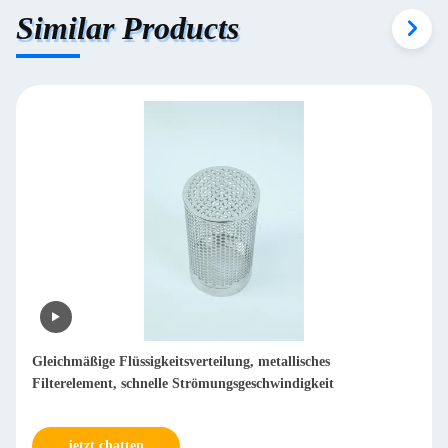
Similar Products
Minimale Auswirkung auf die Flüssigkeitsreinheit.
Metallfilterelement, umweltfreundlich und recycelbar
jetzt chatten