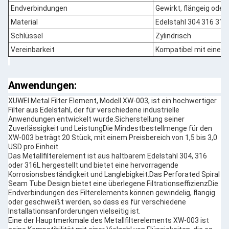
Endverbindungen
Gewirkt, flängeig ode
Material
Edelstahl 304 316 316
Schlüssel
Zylindrisch
Vereinbarkeit
Kompatibel mit einer V
Anwendungen:
XUWEI Metal Filter Element, Modell XW-003, ist ein hochwertiger
Filter aus Edelstahl, der für verschiedene industrielle
Anwendungen entwickelt wurde.Sicherstellung seiner
Zuverlässigkeit und LeistungDie Mindestbestellmenge für den
XW-003 beträgt 20 Stück, mit einem Preisbereich von 1,5 bis 3,0
USD pro Einheit.
Das Metallfilterelement ist aus haltbarem Edelstahl 304, 316
oder 316L hergestellt und bietet eine hervorragende
Korrosionsbeständigkeit und Langlebigkeit.Das Perforated Spiral
Seam Tube Design bietet eine überlegene FiltrationseffizienzDie
Endverbindungen des Filterelements können gewindelig, flangig
oder geschweißt werden, so dass es für verschiedene
Installationsanforderungen vielseitig ist.
Eine der Hauptmerkmale des Metallfilterelements XW-003 ist