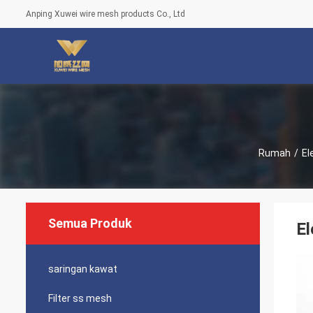
Anping Xuwei wire mesh products Co., Ltd
Rumah
/
El
Semua Produk
El
saringan kawat
Filter ss mesh