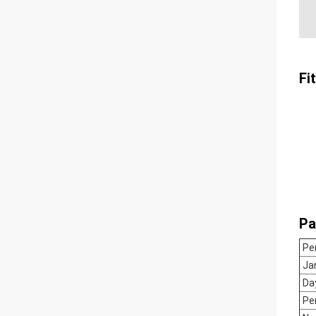
Fit
Pa
Pe
Ja
Da
Pe