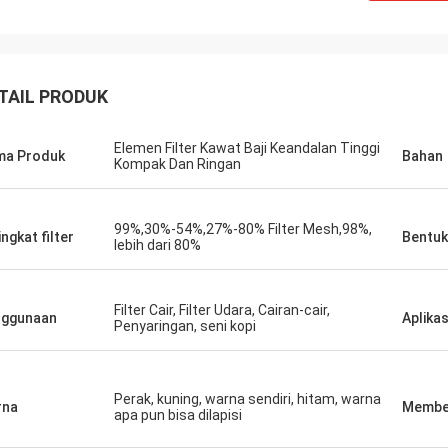
TAIL PRODUK
Elemen Filter Kawat Baji Keandalan Tinggi
ma Produk
Bahan
Kompak Dan Ringan
99%,30%-54%,27%-80% Filter Mesh,98%,
ingkat filter
Bentuk
lebih dari 80%
Filter Cair, Filter Udara, Cairan-cair,
nggunaan
Aplikas
Penyaringan, seni kopi
Perak, kuning, warna sendiri, hitam, warna
rna
Membe
apa pun bisa dilapisi