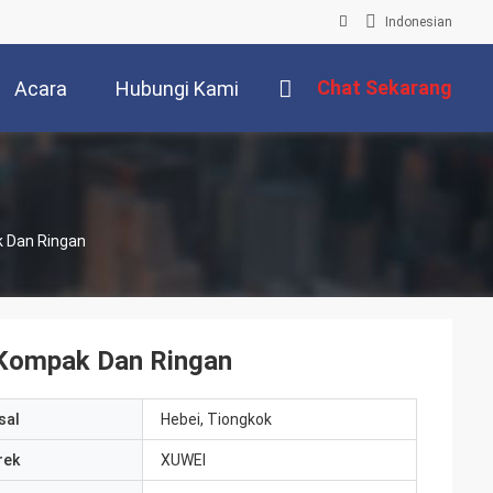
Indonesian
Chat Sekarang
Acara
Hubungi Kami
k Dan Ringan
i Kompak Dan Ringan
sal
Hebei, Tiongkok
rek
XUWEI