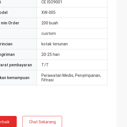
i
CE ISO9001
odel
XW-005
 min Order
200 buah
custom
rincian
kotak tenunan
ngiriman
20-25 hari
yarat pembayaran
T/T
Perawatan Medis, Penyimpanan,
kan kemampuan
Filtrasi
rbaik
Chat Sekarang