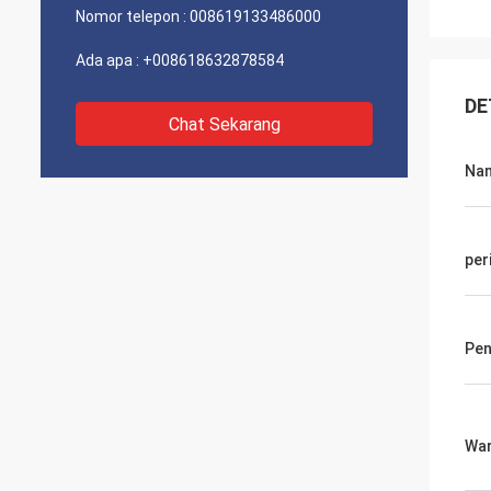
Nomor telepon :
008619133486000
Ada apa :
+008618632878584
DE
Chat Sekarang
Na
per
Pe
Wa