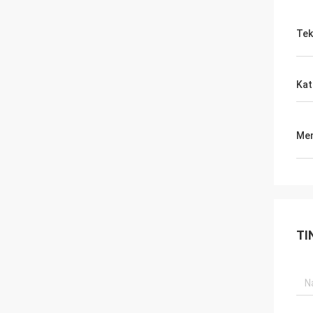
Tek
Kat
Men
TI