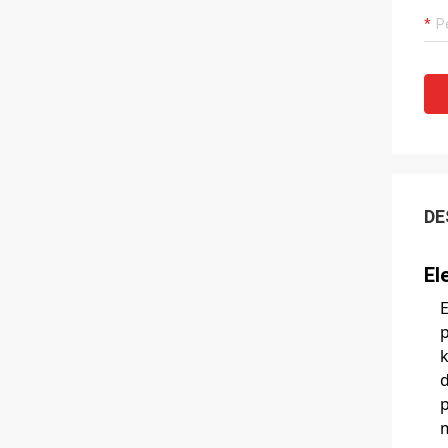
DE
El
E
p
k
p