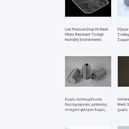
Low Pressure Drop SS Mesh
Εξαιρε
Filters Resistant To High
Σταθε
Humidity Environments
Συρματ
πολλα
Χωρίς συσσωμάτωση
Univers
δευτερογενούς ρύπανσης
Mesh S
στοιχείο φίλτρου Χωρίς
χωρίς 
απόρριψη μέσων