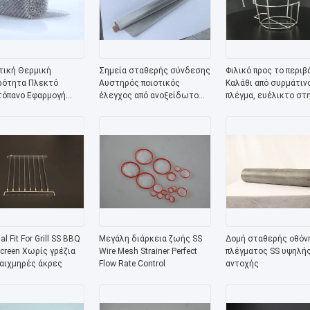
τική Θερμική
Σημεία σταθερής σύνδεσης
Φιλικό προς το περιβ
ρότητα Πλεκτό
Αυστηρός ποιοτικός
Καλάθι από συρμάτιν
όπανο Εφαρμογή
έλεγχος από ανοξείδωτο
πλέγμα, ευέλικτο στ
πλών χρήσεων
πλέγμα
χρήση
al Fit For Grill SS BBQ
Μεγάλη διάρκεια ζωής SS
Δομή σταθερής οθόν
creen Χωρίς γρέζια
Wire Mesh Strainer Perfect
πλέγματος SS υψηλή
αιχμηρές άκρες
Flow Rate Control
αντοχής