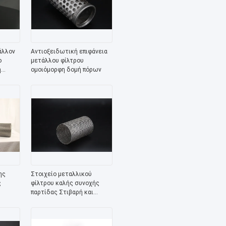
άλλον
Αντιοξειδωτική επιφάνεια
ο
μετάλλου φίλτρου
η
ομοιόμορφη δομή πόρων
ης
Στοιχείο μεταλλικού
ς
φίλτρου καλής συνοχής
παρτίδας Στιβαρή και
ανθεκτική δομή