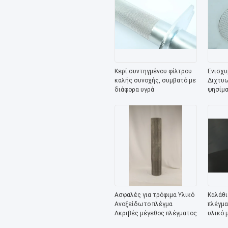
Κερί συντηγμένου φίλτρου
Ενισχυ
καλής συνοχής, συμβατό με
Διχτυω
διάφορα υγρά
ψησίμα
στις π
ψηστα
Ασφαλές για τρόφιμα Υλικό
Καλάθι
Ανοξείδωτο πλέγμα
πλέγμα
Ακριβές μέγεθος πλέγματος
υλικό 