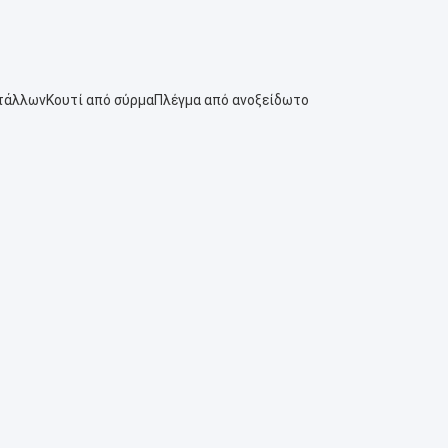
ετάλλων
Κουτί από σύρμα
Πλέγμα από ανοξείδωτο