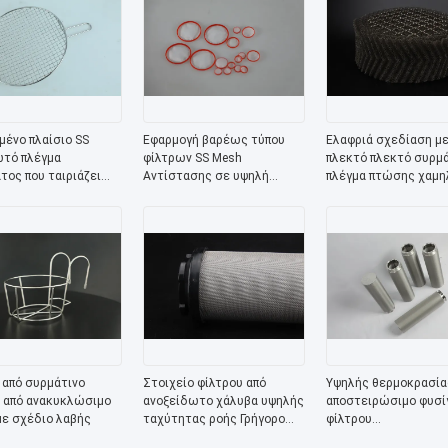
μένο πλαίσιο SS
Εφαρμογή βαρέως τύπου
Ελαφριά σχεδίαση μ
τό πλέγμα
φίλτρων SS Mesh
πλεκτό πλεκτό συρμά
τος που ταιριάζει
Αντίστασης σε υψηλή
πλέγμα πτώσης χαμη
ερισσότερες
θερμοκρασία
πίεσης
ριές
 από συρμάτινο
Στοιχείο φίλτρου από
Υψηλής θερμοκρασία
 από ανακυκλώσιμο
ανοξείδωτο χάλυβα υψηλής
αποστειρώσιμο φυσί
με σχέδιο λαβής
ταχύτητας ροής Γρήγορο
φίλτρου
φιλτράρισμα
πυροσυσσωματωμέν