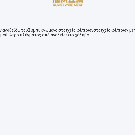
ν ανοξείδωτου
Συμπυκνωμένο στοιχείο φίλτρων
στοιχείο φίλτρων μ
γμα
Φίλτρο πλέγματος από ανοξείδωτο χάλυβα