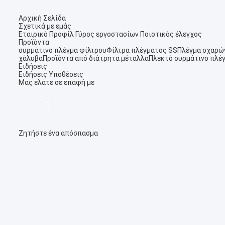
Αρχική Σελίδα
Σχετικά με εμάς
Εταιρικό Προφίλ
Γύρος εργοστασίων
Ποιοτικός έλεγχος
Προϊόντα
συρμάτινο πλέγμα φίλτρου
Φίλτρα πλέγματος SS
Πλέγμα σχαρώ
χάλυβα
Προϊόντα από διάτρητα μέταλλα
Πλεκτό συρμάτινο πλέ
Ειδήσεις
Ειδήσεις
Υποθέσεις
Μας ελάτε σε επαφή με
Ζητήστε ένα απόσπασμα
描
述