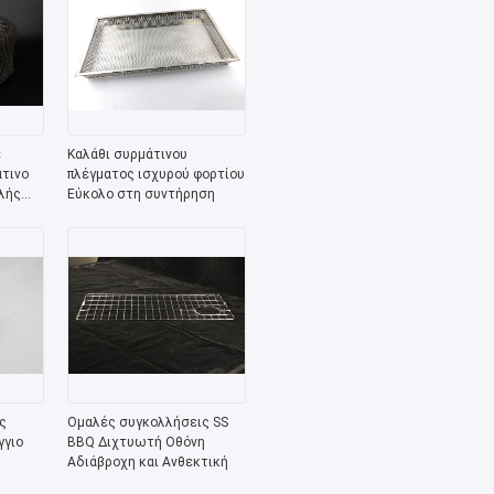
ε
Καλάθι συρμάτινου
τινο
πλέγματος ισχυρού φορτίου
λής
Εύκολο στη συντήρηση
ς
Ομαλές συγκολλήσεις SS
γγιο
BBQ Διχτυωτή Οθόνη
Αδιάβροχη και Ανθεκτική
ο