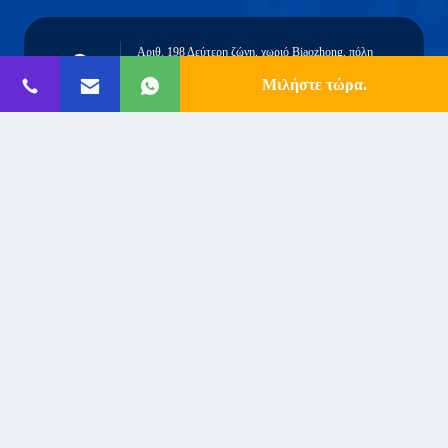
Αριθ. 198 Δεύτερη ζώνη, χωριό Biaozhong, πόλη
Dahezhuang, επαρχία Anping, πόλη Hengshui, επαρχία
Μιλήστε τώρα.
Address
Hebei
austin@xuweifilter.com
E-mail
0086-19133486000
Phone