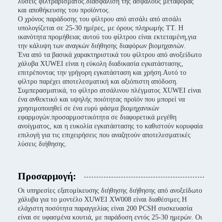
λύσεις φιλτραρίσματος.διασφάλιση της ασφαλούς μεταφοράς
και αποθήκευσης του προϊόντος.
Ο χρόνος παράδοσης του φίλτρου από ατσάλι από ατσάλι
υπολογίζεται σε 25-30 ημέρες, με όρους πληρωμής TT. Η
ικανότητα προμήθειας αυτού του φίλτρου είναι εκτεταμένη,για
την κάλυψη των αναγκών διήθησης διαφόρων βιομηχανιών.
Ένα από τα βασικά χαρακτηριστικά του φίλτρου από ανοξείδωτο
χάλυβα XUWEI είναι η εύκολη διαδικασία εγκατάστασης,
επιτρέποντας την γρήγορη εγκατάσταση και χρήση.Αυτό το
φίλτρο παρέχει αποτελεσματική και αξιόπιστη απόδοση.
Συμπερασματικά, το φίλτρο ατσάλινου πλέγματος XUWEI είναι
ένα ανθεκτικό και υψηλής ποιότητας προϊόν που μπορεί να
χρησιμοποιηθεί σε ένα ευρύ φάσμα βιομηχανικών
εφαρμογών.προσαρμοστικότητα σε διαφορετικά μεγέθη
ανοίγματος, και η ευκολία εγκατάστασης το καθιστούν κορυφαία
επιλογή για τις επιχειρήσεις που αναζητούν αποτελεσματικές
λύσεις διήθησης.
Προσαρμογή:
Οι υπηρεσίες εξατομίκευσης διήθησης διήθησης από ανοξείδωτο
χάλυβα για το μοντέλο XUWEI XW008 είναι διαθέσιμες.Η
ελάχιστη ποσότητα παραγγελίας είναι 200 PCSΗ συσκευασία
είναι σε υφασμένα κουτιά, με παράδοση εντός 25-30 ημερών. Οι