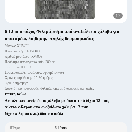
1
/
2
6-12 mm πάχος Φιλτράρισμα από ανοξείδωτο χάλυβα για
απαιτήσεις διήθησης υψηλής θερμοκρασίας
Μάρκα: XUWEI
Πιστοποίηση: CE ISO9001
Αριθμό μοντέλου: XW008
Ποσότητα παραγγελίας min: 200 τεμ
Τιμή: 1.5-2.0 USD
Συσκευασία λεπτομέρειες: υφασμένο κουτί
Χρόνος παράδοσης: 25-30 ημέρες
Όροι πληρωμής: TT
Δυνατότητα προσφοράς: Φιλτράρισμα σε διάφορες βιομηχανίες
Επισημαίνω:
Ατσάλι από ανοξείδωτο χάλυβα με διαιτητικό δίχτυ 12 mm
,
Δίκτυο φίλτρου από ανοξείδωτο χάλυβα 12 mm
,
δίχτυ φίλτρου ανοξείδωτο ατσάλι
1Πάχος:
6-12mm