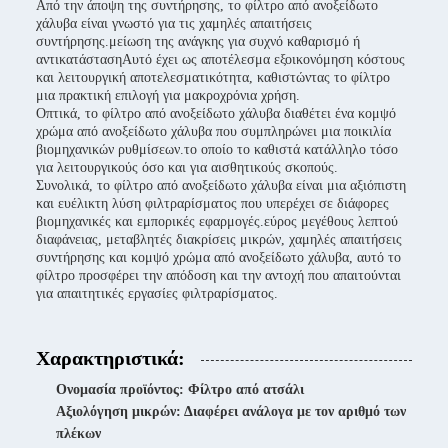
Από την άποψη της συντήρησης, το φίλτρο από ανοξείδωτο
χάλυβα είναι γνωστό για τις χαμηλές απαιτήσεις
συντήρησης.μείωση της ανάγκης για συχνό καθαρισμό ή
αντικατάστασηΑυτό έχει ως αποτέλεσμα εξοικονόμηση κόστους
και λειτουργική αποτελεσματικότητα, καθιστώντας το φίλτρο
μια πρακτική επιλογή για μακροχρόνια χρήση.
Οπτικά, το φίλτρο από ανοξείδωτο χάλυβα διαθέτει ένα κομψό
χρώμα από ανοξείδωτο χάλυβα που συμπληρώνει μια ποικιλία
βιομηχανικών ρυθμίσεων.το οποίο το καθιστά κατάλληλο τόσο
για λειτουργικούς όσο και για αισθητικούς σκοπούς.
Συνολικά, το φίλτρο από ανοξείδωτο χάλυβα είναι μια αξιόπιστη
και ευέλικτη λύση φιλτραρίσματος που υπερέχει σε διάφορες
βιομηχανικές και εμπορικές εφαρμογές.εύρος μεγέθους λεπτού
διαφάνειας, μεταβλητές διακρίσεις μικρών, χαμηλές απαιτήσεις
συντήρησης και κομψό χρώμα από ανοξείδωτο χάλυβα, αυτό το
φίλτρο προσφέρει την απόδοση και την αντοχή που απαιτούνται
για απαιτητικές εργασίες φιλτραρίσματος.
Χαρακτηριστικά:
Ονομασία προϊόντος: Φίλτρο από ατσάλι
Αξιολόγηση μικρών: Διαφέρει ανάλογα με τον αριθμό των
πλέκων