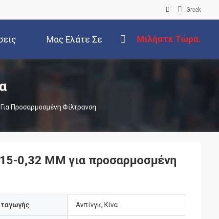
Greek
Μιλήστε Τώρα.
σεις
Μας Ελάτε Σε
Επαφή Με
α
 Για Προσαρμοσμένη Φίλτρανση
,15-0,32 MM για προσαρμοσμένη
αταγωγής
Ανπίνγκ, Κίνα