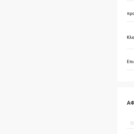
πρ
Κλε
Επι
ΑΦ