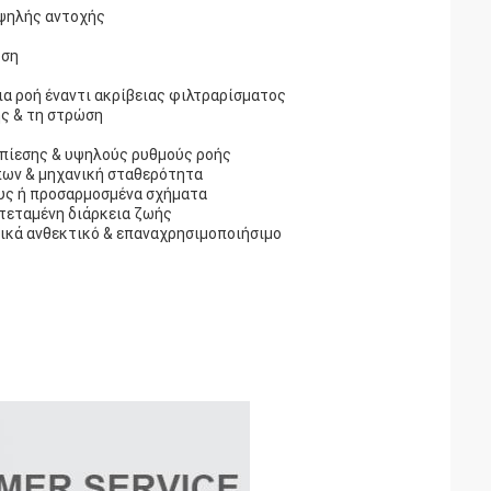
υψηλής αντοχής
ωση
ια ροή έναντι ακρίβειας φιλτραρίσματος
ς & τη στρώση
πίεσης & υψηλούς ρυθμούς ροής
πων & μηχανική σταθερότητα
ους ή προσαρμοσμένα σχήματα
τεταμένη διάρκεια ζωής
ικά ανθεκτικό & επαναχρησιμοποιήσιμο