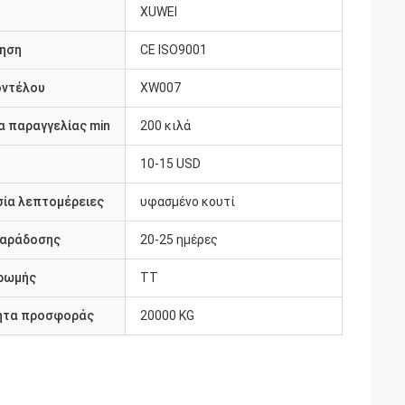
XUWEI
ηση
CE ISO9001
οντέλου
XW007
 παραγγελίας min
200 κιλά
10-15 USD
ία λεπτομέρειες
υφασμένο κουτί
παράδοσης
20-25 ημέρες
ρωμής
TT
ητα προσφοράς
20000 KG