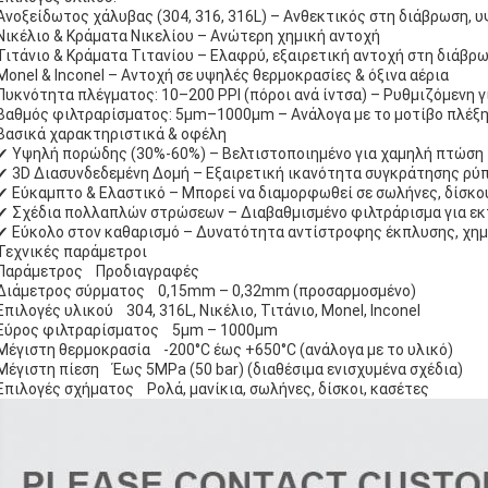
Ανοξείδωτος χάλυβας (304, 316, 316L) – Ανθεκτικός στη διάβρωση, 
Νικέλιο & Κράματα Νικελίου – Ανώτερη χημική αντοχή
Τιτάνιο & Κράματα Τιτανίου – Ελαφρύ, εξαιρετική αντοχή στη διάβρ
Monel & Inconel – Αντοχή σε υψηλές θερμοκρασίες & όξινα αέρια
Πυκνότητα πλέγματος: 10–200 PPI (πόροι ανά ίντσα) – Ρυθμιζόμενη γ
Βαθμός φιλτραρίσματος: 5μm–1000μm – Ανάλογα με το μοτίβο πλέξη
Βασικά χαρακτηριστικά & οφέλη
✔ Υψηλή πορώδης (30%-60%) – Βελτιστοποιημένο για χαμηλή πτώση 
✔ 3D Διασυνδεδεμένη Δομή – Εξαιρετική ικανότητα συγκράτησης ρύ
✔ Εύκαμπτο & Ελαστικό – Μπορεί να διαμορφωθεί σε σωλήνες, δίσκ
✔ Σχέδια πολλαπλών στρώσεων – Διαβαθμισμένο φιλτράρισμα για εκ
✔ Εύκολο στον καθαρισμό – Δυνατότητα αντίστροφης έκπλυσης, χημ
Τεχνικές παράμετροι
Παράμετρος Προδιαγραφές
Διάμετρος σύρματος 0,15mm – 0,32mm (προσαρμοσμένο)
Επιλογές υλικού 304, 316L, Νικέλιο, Τιτάνιο, Monel, Inconel
Εύρος φιλτραρίσματος 5μm – 1000μm
Μέγιστη θερμοκρασία -200°C έως +650°C (ανάλογα με το υλικό)
Μέγιστη πίεση Έως 5MPa (50 bar) (διαθέσιμα ενισχυμένα σχέδια)
Επιλογές σχήματος Ρολά, μανίκια, σωλήνες, δίσκοι, κασέτες