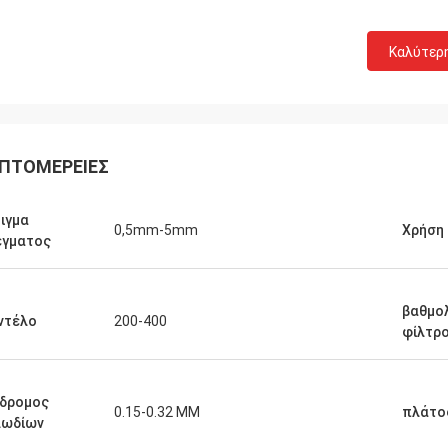
Καλύτερ
ΠΤΟΜΈΡΕΙΕΣ
ιγμα
0,5mm-5mm
Χρήση
έγματος
βαθμο
ντέλο
200-400
φίλτρ
άδρομος
0.15-0.32 MM
πλάτο
λωδίων