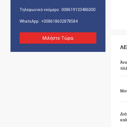
Τηλεφωνικό νούμερο :
008619133486000
WhatsApp :
+008618632878584
Μιλήστε Τώρα.
ΛΕ
Άνο
πλ
Μο
Δι
κα