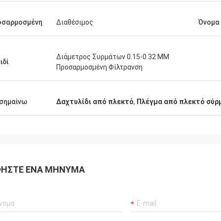
οσαρμοσμένη
Διαθέσιμος
Όνομα
Διάμετρος Συρμάτων 0.15-0.32 MM
ιδί
Προσαρμοσμένη Φίλτρανση
σημαίνω
Δαχτυλίδι από πλεκτό
,
Πλέγμα από πλεκτό σύρ
ΉΣΤΕ ΈΝΑ ΜΉΝΥΜΑ