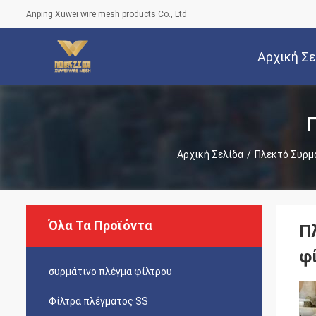
Anping Xuwei wire mesh products Co., Ltd
Αρχική Σ
Αρχική Σελίδα
/
Πλεκτό Συρμ
Όλα Τα Προϊόντα
Π
φ
συρμάτινο πλέγμα φίλτρου
Φίλτρα πλέγματος SS