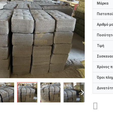
Μάρκα
Πιστοποί
Αριθμό μ
Ποσότητα
Τιμή
Συσκευασ
Χρόνος 
Όροι πλη
Δυνατότ