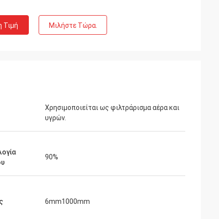
η Τιμή
Μιλήστε Τώρα.
Χρησιμοποιείται ως φιλτράρισμα αέρα και
υγρών.
λογία
90%
ου
ς
6mm1000mm