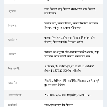
तरल फ़िल्टर, वायु फ़िल्टर, तरल-तरल, कार फ़िल्टर,
3प्रयोग:
ठोस फ़िल्टर
फ़िल्टर तत्व, फ़िल्टर डिस्क, फ़िल्टर सिलेंडर, तार जाल
4प्रकार:
फ़िल्टर, बुने हुए जाल/नक़्क़ाशी प्रकार
प्रकार निस्पंदन उद्योग, एयर फिल्टर, निस्पंदन, ठोस
5आवेदन:
फिल्टर, फिल्टर के लिए निस्पंदन उद्योग
ग्राहकों का अनुरोध, गोल/अंडाकार/चौकोर आकार, शंकु
6आकार:
स्टेनलेस स्टील कॉफी फ़िल्टर, बेलनाकार, गोल
5-500मेष,38-508मेश/इंच,7T-165T(18-420मेश/
7मेष गिनती:
इंच),4T-150T,20-500मेश प्रति इंच
सिंटरिंग, छिद्रित पंचिंग स्ट्रेचिंग, सिंटरड / एज रिम्ड, बुने
8तकनीक:
हुए तार जाल, वेल्डिंग
9जाल खोलना:
25-1100um,5-2000 माइक्रोन,25-1931um
10कीवर्ड:
खाद्य-ग्रेड एसएस मेष फ़िल्टर