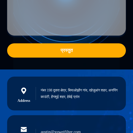
प्रस्तुत
नंबर 198 दूसरा क्षेत्र, बियाओझोंग गांव, दहेज़ुआंग शहर, अनपिंग
काउंटी, हेंगशुई शहर, हेबेई प्रांत
Address
austin@xuweifilter.com