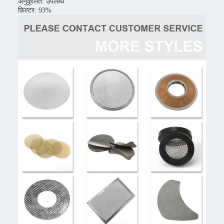
अनुकूलित: उपलब्ध
फ़िल्टर: 93%