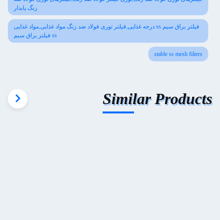
زنگ پایدار
فیلتر براق سیم ss درجه غذایی,فیلتر توری فولاد ضد زنگ مواد غذایی,مواد غذایی
ss فیلتر براق سیم
stable ss mesh filters
Similar Products