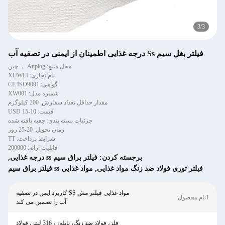
3
/
3
فیلتر بغل سیم Ss درجه غذایی اطمینان از ایمنی در تصفیه آب
محل منبع: Anping ， چین
نام تجاری: XUWEI
گواهی: CE ISO9001
شماره مدل: XW001
مقدار حداقل تعداد سفارش: 200 کیلوگرم
قیمت: 10-15 USD
جزئیات بسته بندی: جعبه بافته شده
زمان تحویل: 20-25 روز
شرایط پرداخت: TT
قابلیت ارائه: 200000
برجسته کردن:
فیلتر براق سیم ss درجه غذایی
,
فیلتر توری فولاد ضد زنگ مواد غذایی
,
مواد غذایی ss فیلتر براق سیم
مواد غذایی فیلتر مش SS کاربرد ایمن در تصفیه
1نام محصول:
آب را تضمین می کند
فلز، فولاد ضد زنگ، نایلون، 316 لیتر، فولاد