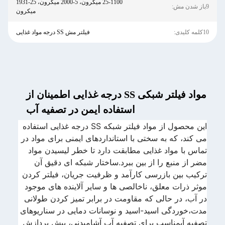
25-1100 میکرون، 5-2000 میکرون، 25-1931
9باز شدن مش:
میکرون
10کلمه کلیدی:
فیلتر مش SS درجه مواد غذایی
مواد فیلتر شبکی SS درجه غذایی اطمینان از
استفاده ایمن در تصفیه آب
این محصول از مواد فیلتر شبکه SS درجه غذایی استفاده
می کند، که به سختی با استانداردهای ایمنی برای مواد در
تماس با مواد غذایی مطابقت دارد تا خطر لیسیدن مواد
مضر از منبع را از بین ببرد.ساختار شبکه ای دقیق آن
ترکیب بین بازرسی کارآمد و ظرفیت جریان، فیلتر کردن
موثر ذرات معلق، ناخالصی ها و سایر آلاینده های موجود
در آب، در حالی که مقاومت در برابر تمیز کردن طولانی
مدت،خوردگی اسید-اسید و نوسانات دمایی در سناریوهای
تصفیه آبمناسب برای تصفیه آب آشامیدنی، پیش پردازش