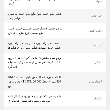
2مواد:
کربن
فیلتر مایع، فیلتر هوا، مایع مایع، فیلتر ماشین،
3استفاده:
فیلتر جامد
عناصر فیلتر، دیسک فیلتر، سیلندر فیلتر، فیلتر
4تایپ کنید:
مش سیمی، نوع مش بافته / اچ
صنعت فیلتراسیون، فیلتر هوا، فیلتراسیون،
5برنامه:
فیلتر جامد، صنعت فیلتراسیون برای فیلترها
درخواست مشتریان، شکل گرد / بیضی / مربع،
6شکل:
فیلتر قهوه مخروطی فولاد ضد زنگ، استوانه
ای، گرد
5-500 مش، 38-508 مش / اینچ، 7T-165T (18-
7تعداد مش:
420 مش / اینچ)، 4T-150T، 20-500 مش در هر
اینچ
تف جوشی، کشش پانچ سوراخ، متخلخل / لبه
8تکنیک:
لبه، مش سیم بافته شده، جوشکاری