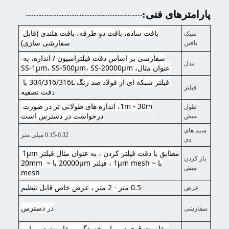
پارامترهای فنی:
بافت ساده، بافت دو طرفه، بافت هلندی (قابل 
سبک
سفارشی سازی)
بافتن
سفارشی بر اساس دقت فیلتراسیون / اندازه، به 
مدل
عنوان مثال، SS-1μm، SS-500μm، SS-20000μm
فیلتر شبکه ای از فولاد ضد زنگ 304/316/316L با 
فیلتر
دقت تصفیه
1m - 30m، اندازه های طولانی تر در صورت 
طول
درخواست در دسترس است
میش
سیم های
0.15-0.32 میلی متر
دی
مطابق با دقت فیلتر کردن ، به عنوان مثال فیلتر 1μm 
باز کردن
با ~ 1μm mesh ، فیلتر 20000μm با ~ 20mm 
میش
mesh
0.5 متر - 2 متر ، عرض خاص قابل تنظیم
عرض
در دسترس
سفارشی
مقاومت قوی در برابر خوردگی، مقاومت در برابر 