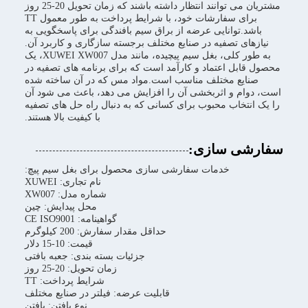
مشتریان می توانند انتظار داشته باشند که زمان تحویل 20-25 روز
برای سفارشات خود، با شرایط پرداخت به طور معمول TT
باشد.توانایی عرضه از براق سیم بافندگی برای پاسخگویی به
نیازهای تصفیه در صنایع مختلف برجسته سازگاری و کاربرد آن.
به طور کلی، بغل سیم پیچیده، مانند مدل XUWEI XW007، یک
محصول قابل اعتماد و کارآمد است که برای برنامه های تصفیه در
صنایع مختلف مناسب است.مواد مس که در آن ساخته شده
است، دوام و اثربخشی آن را افزایش می دهد، باعث می شود آن
را یک انتخاب محبوب برای کسانی که به دنبال راه حل های تصفیه
با کیفیت بالا هستند.
سفارشی سازی:
خدمات سفارشی سازی محصول برای بغل سیم پیچ:
نام تجاری: XUWEI
شماره مدل: XW007
محل پیدایش: چین
گواهینامه: CE ISO9001
حداقل مقدار سفارش: 200 کیلوگرم
قیمت: 10-15 دلار
جزئیات بسته بندی: جعبه بافتی
زمان تحویل: 20-25 روز
شرایط پرداخت: TT
قابلیت عرضه: فیلتر در صنایع مختلف
نوع بافتن: بافتن