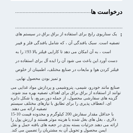
درخواست ها
:
یک سناریوی رایج برای استفاده از براق براق در سیستم های
تصفیه است. سبک بافندگی آن ، که شامل بافندگی فلز و فیبر
است ، به آن امکان می دهد تا کارایی فیلتر بالا 93٪ را به
دست آورد.این باعث می شود آن را ایده آل برای استفاده در
فیلتر کردن هوا و مایعات در صنایع مختلف، اطمینان از خلوص
و تمیز بودن محصول نهایی.
صنایع مانند خودرو، شیمی، پتروشیمی و پردازش مواد غذایی می
توانند از استفاده از براق براق برای اهداف تصفیه بهره مند شوند.
گزینه های سفارشی محصول، از جمله دور،مربع، یا شکل دایره
ای، انعطاف پذیری را برای تطابق با نیازهای مختلف سیستم
تصفیه ارائه می دهند.
با حداقل مقدار سفارش 200 کیلوگرم و محدوده قیمت 10-15
دلاری ، بغل های بغل شده با هزینه موثر هستند و ارزش پول را
ارائه می دهند.جزئیات بسته بندی در جعبه های بافته حمل و نقل
ایمن محصول و تحویل آن به مشتریان را تضمین می کند.