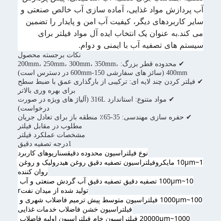
آب پردازش مواد غذایی، آماده سازی آب خالص صنعتی و
سایر کاربردهای دیگر، کیفیت آب امن و پایدار را تضمین
می کند.به عنوان یک انتخاب ایده آل مواد فیلتر برای
سیستم های تصفیه آب با ایمنی و دوام.
نکات برجسته محصول
✔ محدوده قطر بزرگ: 200mm، 250mm، 300mm، 350mm،
400mm (سائز های سفارشی 150-600mm در دسترس است)
✔ فیلتر کردن چند لایه ای: ترکیبی از بارگذاری عمق با ضبط سطح
برای بهره وری بالاتر
✔ مواد متنوع: استاندارد 316L (آلیاژ های ویژه در صورت
درخواست)
✔ حفره سازی مهندسی: 35-65٪ منطقه باز برای تعادل جریان
مطلوب در مقابل فیلتر
مشخصات عملکرد فیلتر
1درجه تصفیه دقیق
نوع فیلتراسیون محدوده دقیق
سناریوهای کاربرد
1~10μm مایکروفیلتراسیون تصفیه دقیق روغن هیدرولیک و روغن 
روان کننده
10~100μm تصفیه دقیق تصفیه دقیق آب گردش صنعتی و آب 
تولید شده از میدان نفت
r
100~1000μm فیلتراسیون متوسط پیش ترمیم فاضلاب شهری و 
فیلتراسیون خشن فاضلاب خدمات غذایی
1000~20000μm فیلتراسیون خام فیلتراسیون اولیه فاضلاب 