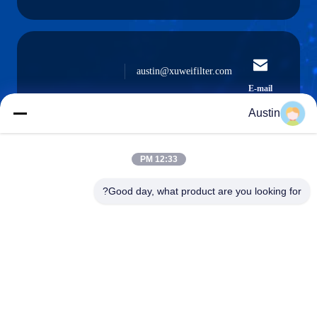
austin@xuweifilter.com
E-mail
Austin
12:33 PM
0086-19133486000
Phone
Good day, what product are you looking for?
Anping Xuwei wire mesh products Co., Ltd