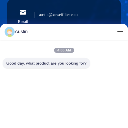
austin@xuweifilter.com
E-mail
Austin
4:06 AM
0086-19133486000
Phone
Good day, what product are you looking for?
Anping Xuwei wire mesh products Co., Ltd