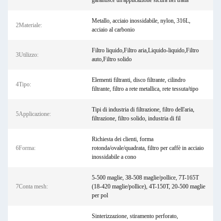
garantisce un'applicazione sicura nel tratta
Metallo, acciaio inossidabile, nylon, 316L,
2Materiale:
acciaio al carbonio
Filtro liquido,Filtro aria,Liquido-liquido,Filtro
3Utilizzo:
auto,Filtro solido
Elementi filtranti, disco filtrante, cilindro
4Tipo:
filtrante, filtro a rete metallica, rete tessuta/tipo
Tipi di industria di filtrazione, filtro dell'aria,
5Applicazione:
filtrazione, filtro solido, industria di fil
Richiesta dei clienti, forma
6Forma:
rotonda/ovale/quadrata, filtro per caffè in acciaio
inossidabile a cono
5-500 maglie, 38-508 maglie/pollice, 7T-165T
7Conta mesh:
(18-420 maglie/pollice), 4T-150T, 20-500 maglie
per pol
Sinterizzazione, stiramento perforato,