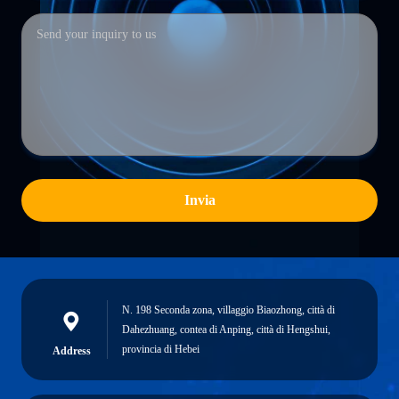
Invia
N. 198 Seconda zona, villaggio Biaozhong, città di
Dahezhuang, contea di Anping, città di Hengshui,
provincia di Hebei
Address