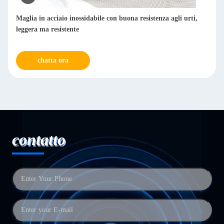
Filtri riutilizzabili in rete SS da 1-300 µm per metallurgia
chimica
chatta ora
contatto