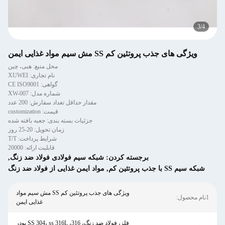
4
/
4
ویژگی های جذب پروتئین کم SS مش سیم مواد غذایی ایمن
محل منبع: هبی، چین
نام تجاری: XUWEI
گواهی: CE ISO9001
شماره مدل: XW-007
مقدار حداقل تعداد سفارش: 200 عدد
قیمت: customization
جزئیات بسته بندی: جعبه بافته شده
زمان تحویل: 20-25 روز
شرایط پرداخت: T/T
قابلیت ارائه: 20000
برجسته کردن:
شبکه سیم فولادی فولاد ضد زنگ
,
شبکه سیم SS با جذب پروتئین کم
,
مواد ایمن غذایی از فولاد ضد زنگ
ویژگی های جذب پروتئین کم SS مش سیم مواد
1نام محصول:
غذایی ایمن
فلز، فولاد ضد زنگ، 316، SS 304، ss 316L پودر