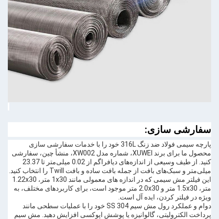
سفارشی سازی:
پارچه سیمی فولاد ضد زنگ 316L خود را با خدمات سفارشی سازی
محصول ما برای برند XUWEI، شماره مدل XW002، منشأ چین، سفارشی
کنید. از طیف وسیعی از اندازه‌های دیافراگم از 0.02 میلی‌متر تا 23.37
میلی‌متر و سبک‌های بافت از جمله بافت ساده و بافت Twill را انتخاب کنید.
این فیلتر مش سیمی که در اندازه های معمولی مانند 1x30 متر، 1.22x30
متر، 1.5x30 متر و 2.0x30 متر موجود است، برای کاربردهای مختلف، به
ویژه در فیلتر کردن، ایده آل است.
دوام و عملکرد رول مش سیم SS 304 خود را با عملیات سطحی مانند
پرداخت الکترولیتی، گالوانیزه یا پوشش اپوکسی افزایش دهید. مش سیم