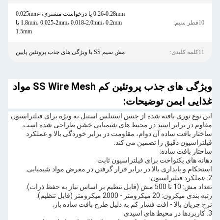
0.26-0.28mm یا درخواست مشتری، 0.025mm-
10قطر سیم:
1.8mm، 0.025-2mm، 0.018-2.0mm، 0.2mm تا
1.5mm
11کلمه کلیدی:
مش سیم SS با ویژگی های جذب پروتئین پایین
ویژگی های جذب پروتئین کم SS Wire Mesh مواد
غذایی ایمن توضیحات:
این نوع توری بافته شده از جنس استنلس استیل به ویژه برای فیلتراسیون
مقاوم در برابر اسید در محیط های شیمیایی خشن طراحی شده است.
ساختار بافت ساده آن دوام، مقاومت در برابر خوردگی بالا و عملکرد
فیلتراسیون دقیق را تضمین می کند.
ساختار بافت ساده:
دهانه های یکنواخت برای فیلتراسیون ثابت
استحکام و پایداری بالا در برابر قرار گرفتن در معرض مواد شیمیایی.
2. عملکرد فیلتراسیون
تعداد مش: 10 تا 500 مش (قابل تنظیم بر اساس نیاز به حفظ ذرات).
رتبه بندی میکرون: 20 میکرومتر - 2000 میکرومتر (قابل تنظیم).
نرخ جریان بالا - افت فشار کم به دلیل طرح بافت ساده باز.
3. کاربردها در محیط های اسیدی