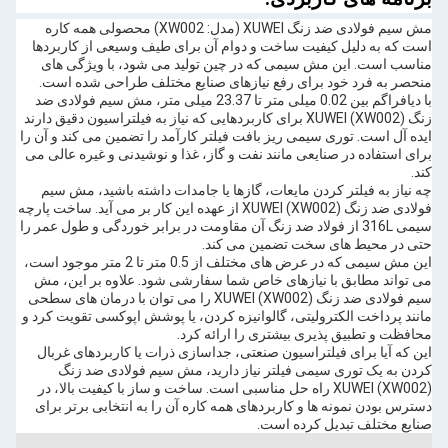
مش سیم فولادی ضد زنگ XUWEI (مدل: XW002) محصولی همه کاره
است که به دلیل کیفیت ساخت و دوام آن برای طیف وسیعی از کاربردها
مناسب است. این مش سیمی که در چین تولید می شود، با ویژگی های
منحصر به فرد خود برای رفع نیازهای صنایع مختلف طراحی شده است.
با دیافراگم بین 0.02 میلی متر تا 23.37 میلی متر، مش سیم فولادی ضد
زنگ XUWEI (XW002) برای کاربردهایی که نیاز به فیلتراسیون دقیق دارند
ایده آل است. توری سیمی ریز بافت فیلتر کارآمد را تضمین می کند و آن را
برای استفاده در صنایعی مانند نفت و گاز، غذا و نوشیدنی و غیره عالی می
کند.
چه نیاز به فیلتر کردن مایعات، گازها یا جامدات داشته باشید، مش سیم
فولادی ضد زنگ XUWEI (XW002) از عهده این کار بر می آید. ساخت پارچه
سیمی 316L از فولاد ضد زنگ آن مقاومت در برابر خوردگی و طول عمر را
حتی در محیط های سخت تضمین می کند.
این مش سیمی که در عرض های مختلف از 0.5 متر تا 2 متر موجود است،
می تواند مطابق با نیازهای خاص شما سفارشی شود. علاوه بر این، مش
سیم فولادی ضد زنگ XUWEI (XW002) را می توان با درمان های سطحی
مانند پرداخت الکترولیتی، گالوانیزه کردن، یا پوشش اپوکسی تقویت کرد و
محافظت و تطبیق پذیری بیشتری را ارائه کرد.
این که آیا برای فیلتراسیون صنعتی، جداسازی ذرات یا کاربردهای غربال
کردن به یک توری سیمی فیلتر نیاز دارید، مش سیم فولادی ضد زنگ
XUWEI (XW002) راه حل مناسبی است. ساخت و ساز با کیفیت بالا، در
دسترس بودن نمونه ها و کاربردهای همه کاره آن را به انتخابی برتر برای
صنایع مختلف تبدیل کرده است.