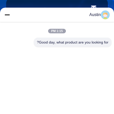
austin@xuweifilter.com
E-mail
Austin
1:15 PM
0086-19133486000
Good day, what product are you looking for?
Phone
Anping Xuwei wire mesh products Co., Ltd