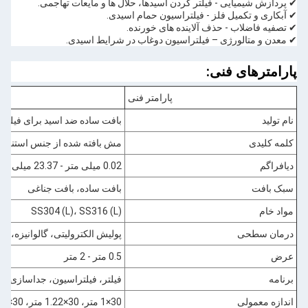
✔ پردازش شیمیایی - فیلتر کردن اسیدها، حلال ها و مایعات تهاجمی.
✔ آبکاری و تکمیل فلز - فیلتراسیون حمام اسیدی.
✔ تصفیه فاضلاب - حذف آلاینده های خورنده.
✔ معدن و متالورژی – فیلتراسیون دوغاب در شرایط اسیدی.
پارامترهای فنی:
پارامتر فنی
نام تولید
بافت ساده ضد اسید برای فیلتر
کلمه کلیدی
مش بافته شده از جنس استنلس
دیافراگم
0.02 میلی متر - 23.37 میلی متر
سبک بافت
بافت ساده، بافت جناغی
مواد خام
SS304 (L)، SS316 (L)
درمان سطحی
پولیش الکترولیتی، گالوانیزه،
عرض
0.5 متر - 2 متر
برنامه
فیلتر، فیلتراسیون، جداسازی، 
اندازه معمولی
30×1 متر، 30×1.22 متر، 30×1.5 متر، 2.0×30 متر