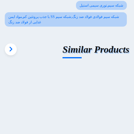
شبکه سیم,توری سیمی استیل
شبکه سیم فولادی فولاد ضد زنگ,شبکه سیم SS با جذب پروتئین کم,مواد ایمن
غذایی از فولاد ضد زنگ
Similar Products