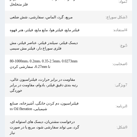
2مواد:
فلز متخلخل
3شکل سوراخ:
مربع، گرد، الماس، سفارشی، شش ضلعی
4استفاده:
فیلتر مایع، فیلتر هوا، مایع مایع، فیلتر، هنر قهوه
دیسک فیلتر، سیلندر فیلتر، عناصر فیلتر، مش
5نوع:
فلزی سوراخ دار، فیلتر مش سیمی
80-1000mm، 0.2mm، 0.35-2.5mm، 0.0273mm
6ضخامت:
تا 6.27mm، سفارشی کردن
مقاومت در برابر حرارت، فیلتراسیون عالی،
7ویژگی:
رتبه بندی دقیق فیلتر، بادوام، مقاومت در برابر
خوردگی
فیلتراسیون، دم کردن خانگی، آشپزخانه، صنایع
8برنامه:
شیمیایی، ss Oil flteration
درخواست مشتریان، دیسک های استوانه ای،
9شکل:
گرد، می تواند سفارشی شود، مربع یا در صورت
نیاز