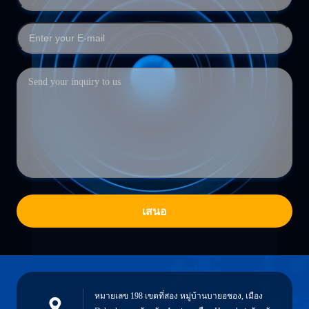
เสนอ
หมายเลข 198 เขตที่สอง หมู่บ้านบายอชอง, เมือง