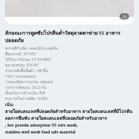
4
/
4
ลักษณะการดูดซับโปรตีนต่ำวัสดุลวดตาข่าย SS อาหาร
ปลอดภัย
สถานที่กำเนิด: เหอเป่ย์ประเทศจีน
ชื่อแบรนด์: XUWEI
ได้รับการรับรอง: CE ISO9001
หมายเลขรุ่น: XW-007
จำนวนสั่งซื้อขั้นต่ำ: 200 ชิ้น
ราคา: customization
รายละเอียดการบรรจุ: กล่องทอ
เวลาการส่งมอบ: 20-25 วัน
เงื่อนไขการชำระเงิน: ที/ที
สามารถในการผลิต: 20,000
เน้น:
สายใยสแตนเลสที่ปลอดภัยสําหรับอาหาร สายใยสแตนเลสที่มีโปรตีน
ลดการซึมซับ สายใยสแตนเลสที่ปลอดภัยสําหรับอาหาร
,
low protein adsorption SS wire mesh
,
stainless steel mesh food safe material