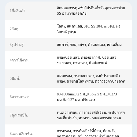
ลักษณะการดูดซับโปรตีนต่ำวัสดุลวดตาข่าย
1ชื่อสินค้า:
SS อาหารปลอดภัย
โลหะ, สแตนเลส, 316, SS 304, ss 316L ผง
2วัสดุ:
โลหะมีรูพรุน
3รูปร่างรู:
สแควร์, กลม, เพชร, กำหนดเอง, หกเหลี่ยม
กรองของเหลว, กรองอากาศ, ของเหลว-
4การใช้งาน:
ของเหลว, การกรอง, ศิลปะกาแฟ
แผ่นกรอง, กระบอกกรอง, องค์ประกอบตัว
5พิมพ์:
กรอง, ตาข่ายโลหะพรุน, ตัวกรองตาข่ายลวด
80-1000um,0.2 มม.,0.35-2.5 มม.,0.0273
6ความหนา:
มม.ถึง 6.27 มม.,ปรับแต่ง
ทนความร้อน, การกรองที่ดีเยี่ยม, ระดับการก
7คุณสมบัติ:
รองที่แม่นยำ, ทนทาน, ทนต่อการกัดกร่อน
การกรอง, การต้มเบียร์ที่บ้าน, ห้องครัว,
8แอปพลิเคชัน:
อุตสาหกรรมเคมี, การกรองน้ำมันเอสเอส