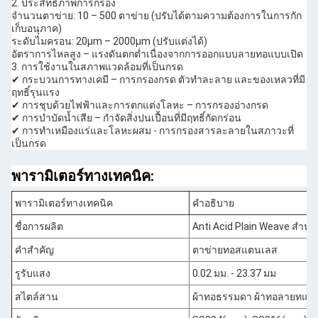
2. ประสิทธิภาพการกรอง
จำนวนตาข่าย: 10 – 500 ตาข่าย (ปรับได้ตามความต้องการในการกัก
เก็บอนุภาค)
ระดับไมครอน: 20µm – 2000µm (ปรับแต่งได้)
อัตราการไหลสูง – แรงดันตกต่ำเนื่องจากการออกแบบลายทอแบบเปิด
3. การใช้งานในสภาพแวดล้อมที่เป็นกรด
✔ กระบวนการทางเคมี – การกรองกรด ตัวทำละลาย และของเหลวที่มี
ฤทธิ์รุนแรง
✔ การชุบด้วยไฟฟ้าและการตกแต่งโลหะ – การกรองอ่างกรด
✔ การบำบัดน้ำเสีย – กำจัดสิ่งปนเปื้อนที่มีฤทธิ์กัดกร่อน
✔ การทำเหมืองแร่และโลหะผสม - การกรองสารละลายในสภาวะที่
เป็นกรด
พารามิเตอร์ทางเทคนิค:
พารามิเตอร์ทางเทคนิค
คำอธิบาย
ชื่อการผลิต
Anti Acid Plain Weave สำหร
คำสำคัญ
ตาข่ายทอสแตนเลส
รูรับแสง
0.02 มม. - 23.37 มม
สไตล์สาน
ผ้าทอธรรมดา ผ้าทอลายทแย