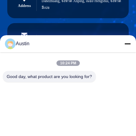
Dahezhuang, จังหวัด Anping, เมือง Hengshui, จังหวัด
Address
ฮีเบ่ย
austin@xuweifilter.com
E-mail
Austin
10:24 PM
0086-19133486000
Good day, what product are you looking for?
Phone
Anping Xuwei wire mesh products Co., Ltd