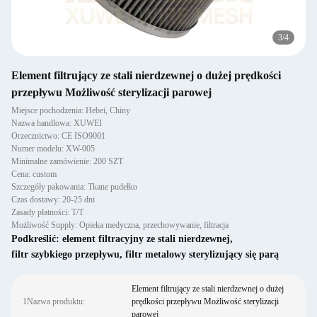
4
/
4
Element filtrujący ze stali nierdzewnej o dużej prędkości
przepływu Możliwość sterylizacji parowej
Miejsce pochodzenia: Hebei, Chiny
Nazwa handlowa: XUWEI
Orzecznictwo: CE ISO9001
Numer modelu: XW-005
Minimalne zamówienie: 200 SZT
Cena: custom
Szczegóły pakowania: Tkane pudełko
Czas dostawy: 20-25 dni
Zasady płatności: T/T
Możliwość Supply: Opieka medyczna, przechowywanie, filtracja
Podkreślić:
element filtracyjny ze stali nierdzewnej
,
filtr szybkiego przepływu
,
filtr metalowy sterylizujący się parą
Element filtrujący ze stali nierdzewnej o dużej
1Nazwa produktu:
prędkości przepływu Możliwość sterylizacji
parowej