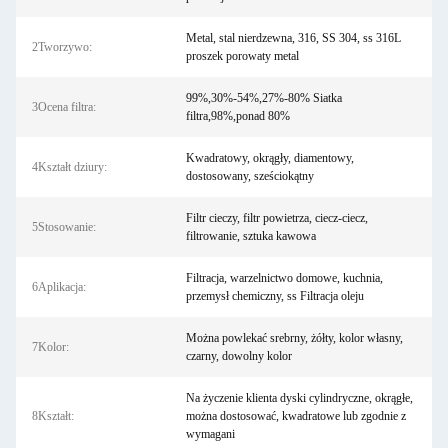
Metal, stal nierdzewna, 316, SS 304, ss 316L
2Tworzywo:
proszek porowaty metal
99%,30%-54%,27%-80% Siatka
3Ocena filtra:
filtra,98%,ponad 80%
Kwadratowy, okrągły, diamentowy,
4Kształt dziury:
dostosowany, sześciokątny
Filtr cieczy, filtr powietrza, ciecz-ciecz,
5Stosowanie:
filtrowanie, sztuka kawowa
Filtracja, warzelnictwo domowe, kuchnia,
6Aplikacja:
przemysł chemiczny, ss Filtracja oleju
Można powlekać srebrny, żółty, kolor własny,
7Kolor:
czarny, dowolny kolor
Na życzenie klienta dyski cylindryczne, okrągłe,
8Kształt:
można dostosować, kwadratowe lub zgodnie z
wymagani