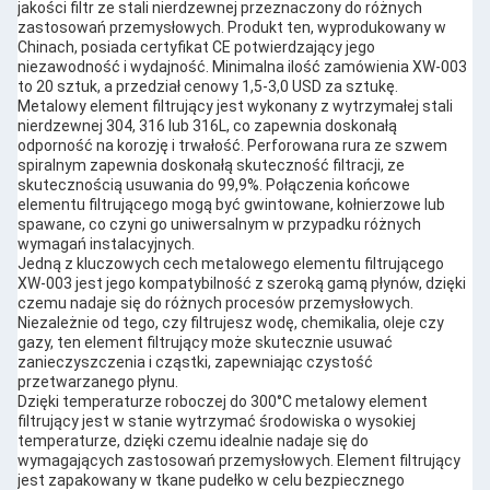
jakości filtr ze stali nierdzewnej przeznaczony do różnych
zastosowań przemysłowych. Produkt ten, wyprodukowany w
Chinach, posiada certyfikat CE potwierdzający jego
niezawodność i wydajność. Minimalna ilość zamówienia XW-003
to 20 sztuk, a przedział cenowy 1,5-3,0 USD za sztukę.
Metalowy element filtrujący jest wykonany z wytrzymałej stali
nierdzewnej 304, 316 lub 316L, co zapewnia doskonałą
odporność na korozję i trwałość. Perforowana rura ze szwem
spiralnym zapewnia doskonałą skuteczność filtracji, ze
skutecznością usuwania do 99,9%. Połączenia końcowe
elementu filtrującego mogą być gwintowane, kołnierzowe lub
spawane, co czyni go uniwersalnym w przypadku różnych
wymagań instalacyjnych.
Jedną z kluczowych cech metalowego elementu filtrującego
XW-003 jest jego kompatybilność z szeroką gamą płynów, dzięki
czemu nadaje się do różnych procesów przemysłowych.
Niezależnie od tego, czy filtrujesz wodę, chemikalia, oleje czy
gazy, ten element filtrujący może skutecznie usuwać
zanieczyszczenia i cząstki, zapewniając czystość
przetwarzanego płynu.
Dzięki temperaturze roboczej do 300°C metalowy element
filtrujący jest w stanie wytrzymać środowiska o wysokiej
temperaturze, dzięki czemu idealnie nadaje się do
wymagających zastosowań przemysłowych. Element filtrujący
jest zapakowany w tkane pudełko w celu bezpiecznego