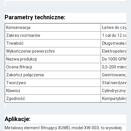
Parametry techniczne:
Konserwacja
Łatwe do czysz
Zakres rozmiarów
1 cal do 12 cali
Trwałość
Długotrwała i o
Wykończenie powierzchni
Elektropolerow
Nazwa produkcji
Do 1000 GPM
Ocena filtracji
0,5-200 mikro
Zakończ połączenia
Gwintowane, ko
Tworzywo
Stal nierdzewn
Klawisz
Cylindryczny
Zgodność
Kompatybilny 
Aplikacje:
Metalowy element filtrujący XUWEI, model XW-003, to wysokiej