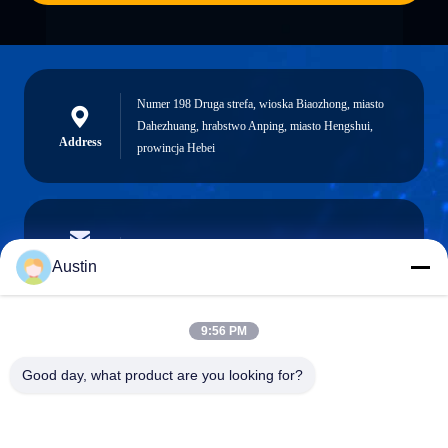
Numer 198 Druga strefa, wioska Biaozhong, miasto
Dahezhuang, hrabstwo Anping, miasto Hengshui,
Address
prowincja Hebei
austin@xuweifilter.com
E-mail
Austin
9:56 PM
0086-19133486000
Good day, what product are you looking for?
Phone