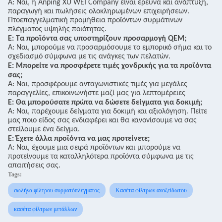
Α: Ναι, η Anping XU WEI Company είναι έρευνα και ανάπτυξη,
παραγωγή και πωλήσεις ολοκληρωμένων επιχειρήσεων.
Πτοεπαγγελματική προμήθεια προϊόντων συρμάτινων
πλέγματος υψηλής ποιότητας.
Ε: Τα προϊόντα σας υποστηρίζουν προσαρμογή QEM;
Α: Ναι, μπορούμε να προσαρμόσουμε το εμπορικό σήμα και το
σχεδιασμό σύμφωνα με τις ανάγκες των πελατών.
Ε: Μπορείτε να προσφέρετε τιμές χονδρικής για τα προϊόντα
σας;
Α: Ναι, προσφέρουμε ανταγωνιστικές τιμές για μεγάλες
παραγγελίες, επικοινωνήστε μαζί μας για λεπτομέρειες
Ε: Θα μπορούσατε πρώτα να δώσετε δείγματα για δοκιμή;
Α: Ναι, παρέχουμε δείγματα για δοκιμή και αξιολόγηση. Πείτε
μας ποιο είδος σας ενδιαφέρει και θα κανονίσουμε να σας
στείλουμε ένα δείγμα.
Ε: Έχετε άλλα προϊόντα να μας προτείνετε;
Α: Ναι, έχουμε μια σειρά προϊόντων και μπορούμε να
προτείνουμε τα καταλληλότερα προϊόντα σύμφωνα με τις
απαιτήσεις σας.
Tags:
σωλήνα φίλτρου συρματόπλεγματος
Κασέτα φίλτρων ανοξείδωτου
κασέτα φίλτρων μετάλλων