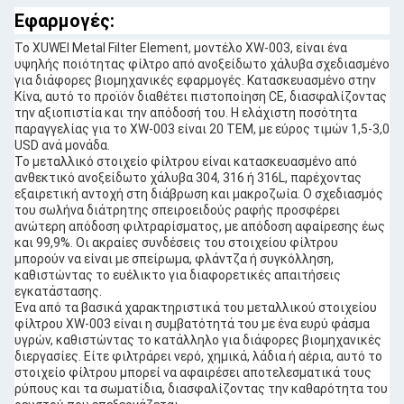
Εφαρμογές:
Το XUWEI Metal Filter Element, μοντέλο XW-003, είναι ένα
υψηλής ποιότητας φίλτρο από ανοξείδωτο χάλυβα σχεδιασμένο
για διάφορες βιομηχανικές εφαρμογές. Κατασκευασμένο στην
Κίνα, αυτό το προϊόν διαθέτει πιστοποίηση CE, διασφαλίζοντας
την αξιοπιστία και την απόδοσή του. Η ελάχιστη ποσότητα
παραγγελίας για το XW-003 είναι 20 ΤΕΜ, με εύρος τιμών 1,5-3,0
USD ανά μονάδα.
Το μεταλλικό στοιχείο φίλτρου είναι κατασκευασμένο από
ανθεκτικό ανοξείδωτο χάλυβα 304, 316 ή 316L, παρέχοντας
εξαιρετική αντοχή στη διάβρωση και μακροζωία. Ο σχεδιασμός
του σωλήνα διάτρητης σπειροειδούς ραφής προσφέρει
ανώτερη απόδοση φιλτραρίσματος, με απόδοση αφαίρεσης έως
και 99,9%. Οι ακραίες συνδέσεις του στοιχείου φίλτρου
μπορούν να είναι με σπείρωμα, φλάντζα ή συγκόλληση,
καθιστώντας το ευέλικτο για διαφορετικές απαιτήσεις
εγκατάστασης.
Ένα από τα βασικά χαρακτηριστικά του μεταλλικού στοιχείου
φίλτρου XW-003 είναι η συμβατότητά του με ένα ευρύ φάσμα
υγρών, καθιστώντας το κατάλληλο για διάφορες βιομηχανικές
διεργασίες. Είτε φιλτράρει νερό, χημικά, λάδια ή αέρια, αυτό το
στοιχείο φίλτρου μπορεί να αφαιρέσει αποτελεσματικά τους
ρύπους και τα σωματίδια, διασφαλίζοντας την καθαρότητα του