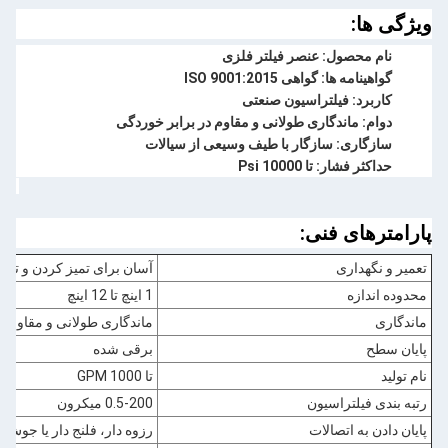
ویژگی ها:
نام محصول: عنصر فیلتر فلزی
گواهینامه ها: گواهی ISO 9001:2015
کاربرد: فیلتراسیون صنعتی
دوام: ماندگاری طولانی و مقاوم در برابر خوردگی
سازگاری: سازگار با طیف وسیعی از سیالات
حداکثر فشار: تا 10000 Psi
پارامترهای فنی:
تعمیر و نگهداری
آسان برای تمیز کردن و تع
محدوده اندازه
1 اینچ تا 12 اینچ
ماندگاری
ماندگاری طولانی و مقاوم د
پایان سطح
برقی شده
نام تولید
تا 1000 GPM
رتبه بندی فیلتراسیون
0.5-200 میکرون
پایان دادن به اتصالات
رزوه دار، فلنج دار یا جوش 