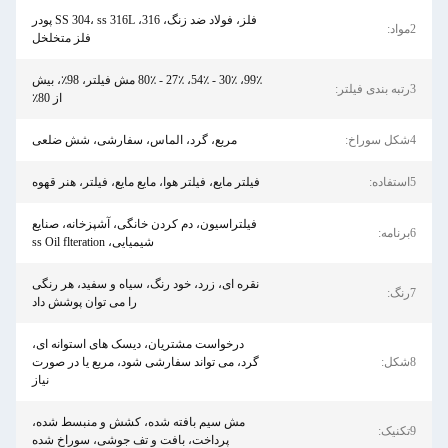
فلز، فولاد ضد زنگ، 316، SS 304، ss 316L پودر
2مواد:
فلز متخلخل
99٪، 30٪ - 54٪، 27٪ - 80٪ مش فیلتر، 98٪، بیش
3رتبه بندی فیلتر:
از 80٪
4شکل سوراخ:
مربع، گرد، الماس، سفارشی، شش ضلعی
5استفاده:
فیلتر مایع، فیلتر هوا، مایع مایع، فیلتر، هنر قهوه
فیلتراسیون، دم کردن خانگی، آشپزخانه، صنایع
6برنامه:
شیمیایی، ss Oil flteration
نقره ای، زرد، خود رنگ، سیاه و سفید، هر رنگی
7رنگ:
را می توان پوشش داد
درخواست مشتریان، دیسک های استوانه ای،
8شکل:
گرد، می تواند سفارشی شود، مربع یا در صورت
نیاز
مش سیم بافته شده، کشش و منبسط شده،
9تکنیک:
پرداخت، بافت و تف جوشی، سوراخ شده