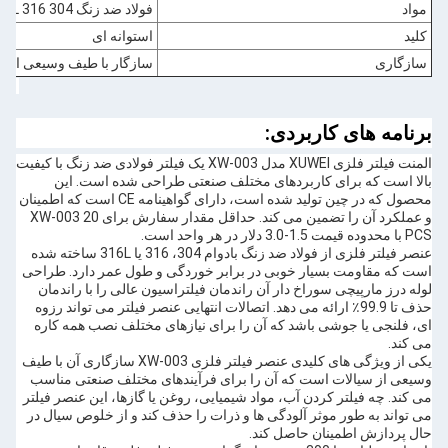
مواد
فولاد ضد زنگ 304 316 316L
کلید
استوانه ای
سازگاری
سازگار با طیف وسیعی از م
برنامه های کاربردی:
المنت فیلتر فلزی XUWEI مدل XW-003 یک فیلتر فولادی ضد زنگ با کیفیت
بالا است که برای کاربردهای مختلف صنعتی طراحی شده است. این
محصول که در چین تولید شده است، دارای گواهینامه CE است که اطمینان
و عملکرد آن را تضمین می کند. حداقل مقدار سفارش برای XW-003 20
PCS با محدوده قیمت 1.5-3.0 دلار در هر واحد است.
عنصر فیلتر فلزی از فولاد ضد زنگ بادوام 304، 316 یا 316L ساخته شده
است که مقاومت بسیار خوبی در برابر خوردگی و طول عمر دارد. طراحی
لوله درز مارپیچی سوراخ دار آن راندمان فیلتراسیون عالی را با راندمان
حذف تا 99.9٪ ارائه می دهد. اتصالات انتهایی عنصر فیلتر می تواند رزوه
ای، فلنجی یا جوشی باشد که آن را برای نیازهای مختلف نصب همه کاره
می کند.
یکی از ویژگی های کلیدی عنصر فیلتر فلزی XW-003 سازگاری آن با طیف
وسیعی از سیالات است که آن را برای فرآیندهای مختلف صنعتی مناسب
می کند. چه فیلتر کردن آب، مواد شیمیایی، روغن یا گازها، این عنصر فیلتر
می تواند به طور موثر آلودگی ها و ذرات را حذف کند و از خلوص سیال در
حال پردازش اطمینان حاصل کند.