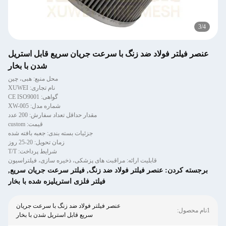
3
/
4
عنصر فیلتر فولاد ضد زنگ با سرعت جریان سریع قابل استریل
شدن با بخار
محل منبع: هبی، چین
نام تجاری: XUWEI
گواهی: CE ISO9001
شماره مدل: XW-005
مقدار حداقل تعداد سفارش: 200 عدد
قیمت: custom
جزئیات بسته بندی: جعبه بافته شده
زمان تحویل: 20-25 روز
شرایط پرداخت: T/T
قابلیت ارائه: مراقبت های پزشکی، ذخیره سازی، فیلتراسیون
برجسته کردن:
عنصر فیلتر فولاد ضد زنگ
,
فیلتر سرعت جریان سریع
,
فیلتر فلزی استریلیزه شده با بخار
عنصر فیلتر فولاد ضد زنگ با سرعت جریان
1نام محصول:
سریع قابل استریل شدن با بخار