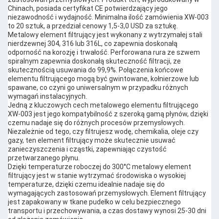
Chinach, posiada certyfikat CE potwierdzający jego
niezawodność i wydajność. Minimalna ilość zamówienia XW-003
to 20 sztuk, a przedział cenowy 1,5-3,0 USD za sztukę.
Metalowy element filtrujący jest wykonany z wytrzymałej stali
nierdzewnej 304, 316 lub 316L, co zapewnia doskonałą
odporność na korozję i trwałość. Perforowana rura ze szwem
spiralnym zapewnia doskonałą skuteczność filtracji, ze
skutecznością usuwania do 99,9%. Połączenia końcowe
elementu filtrującego mogą być gwintowane, kołnierzowe lub
spawane, co czyni go uniwersalnym w przypadku różnych
wymagań instalacyjnych.
Jedną z kluczowych cech metalowego elementu filtrującego
XW-003 jest jego kompatybilność z szeroką gamą płynów, dzięki
czemu nadaje się do różnych procesów przemysłowych.
Niezależnie od tego, czy filtrujesz wodę, chemikalia, oleje czy
gazy, ten element filtrujący może skutecznie usuwać
zanieczyszczenia i cząstki, zapewniając czystość
przetwarzanego płynu.
Dzięki temperaturze roboczej do 300°C metalowy element
filtrujący jest w stanie wytrzymać środowiska o wysokiej
temperaturze, dzięki czemu idealnie nadaje się do
wymagających zastosowań przemysłowych. Element filtrujący
jest zapakowany w tkane pudełko w celu bezpiecznego
transportu i przechowywania, a czas dostawy wynosi 25-30 dni