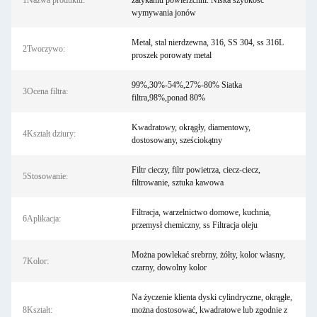
1Nazwa produktu:
zatykaniu powierzchni. Niska szybkość
wymywania jonów
Metal, stal nierdzewna, 316, SS 304, ss 316L
2Tworzywo:
proszek porowaty metal
99%,30%-54%,27%-80% Siatka
3Ocena filtra:
filtra,98%,ponad 80%
Kwadratowy, okrągły, diamentowy,
4Kształt dziury:
dostosowany, sześciokątny
Filtr cieczy, filtr powietrza, ciecz-ciecz,
5Stosowanie:
filtrowanie, sztuka kawowa
Filtracja, warzelnictwo domowe, kuchnia,
6Aplikacja:
przemysł chemiczny, ss Filtracja oleju
Można powlekać srebrny, żółty, kolor własny,
7Kolor:
czarny, dowolny kolor
Na życzenie klienta dyski cylindryczne, okrągłe,
8Kształt:
można dostosować, kwadratowe lub zgodnie z