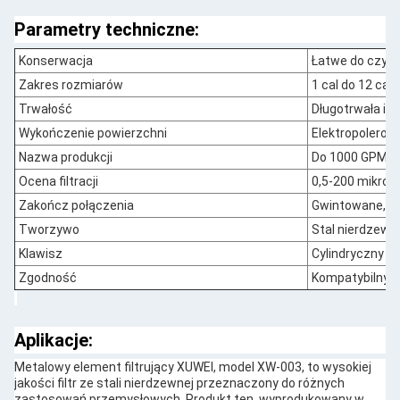
Parametry techniczne:
Konserwacja
Łatwe do czysz
Zakres rozmiarów
1 cal do 12 cali
Trwałość
Długotrwała i o
Wykończenie powierzchni
Elektropolerow
Nazwa produkcji
Do 1000 GPM
Ocena filtracji
0,5-200 mikro
Zakończ połączenia
Gwintowane, ko
Tworzywo
Stal nierdzewn
Klawisz
Cylindryczny
Zgodność
Kompatybilny 
Aplikacje:
Metalowy element filtrujący XUWEI, model XW-003, to wysokiej
jakości filtr ze stali nierdzewnej przeznaczony do różnych
zastosowań przemysłowych. Produkt ten, wyprodukowany w