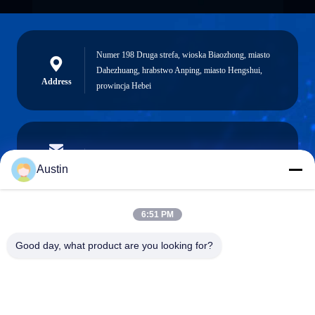
Numer 198 Druga strefa, wioska Biaozhong, miasto
Dahezhuang, hrabstwo Anping, miasto Hengshui,
Address
prowincja Hebei
austin@xuweifilter.com
E-mail
Austin
6:51 PM
0086-19133486000
Good day, what product are you looking for?
Phone