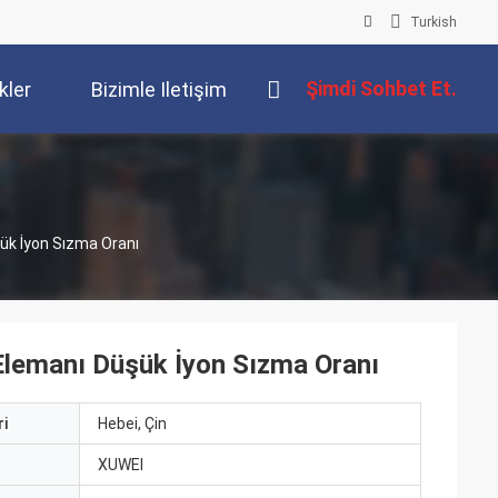
Turkish
Şimdi Sohbet Et.
kler
Bizimle Iletişim
Kur
ük İyon Sızma Oranı
 Elemanı Düşük İyon Sızma Oranı
i
Hebei, Çin
ı
XUWEI