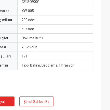
CE ISO9001
marası
XW-005
ş miktarı
200 adet
custom
lgileri
Dokuma Kutu
resi
20-25 gün
şulları
T/T
emini
Tıbbi Bakım, Depolama, Filtrasyon
iyat
Şimdi Sohbet Et.