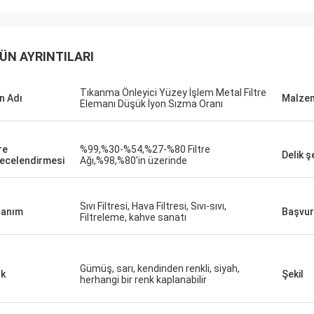
ÜN AYRINTILARI
Tıkanma Önleyici Yüzey İşlem Metal Filtre
n Adı
Malze
Elemanı Düşük İyon Sızma Oranı
re
%99,%30-%54,%27-%80 Filtre
Delik ş
ecelendirmesi
Ağı,%98,%80'in üzerinde
Sıvı Filtresi, Hava Filtresi, Sıvı-sıvı,
lanım
Başvu
Filtreleme, kahve sanatı
Gümüş, sarı, kendinden renkli, siyah,
k
Şekil
herhangi bir renk kaplanabilir