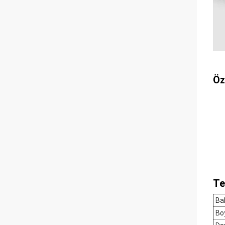
Öz
Te
Ba
Boy