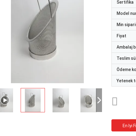
Sertifika
Model nu
Min sipari
Fiyat
Ambalaj bi
Teslim sü
Ödeme ko
Yetenek t
En Iyi F