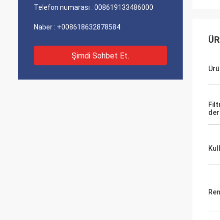
Telefon numarası :
008619133486000
Naber :
+008618632878584
ÜR
Şimdi Sohbet Et.
Ürü
Filt
der
Kul
Ren