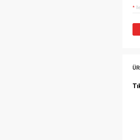
ÜR
Tı