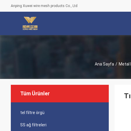
Anping Xuwei wire mesh products Co., Ltd
Ana Sayfa
/
Metal 
Tüm Ürünler
Tı
tel filtre örgü
SS ağ filtreleri