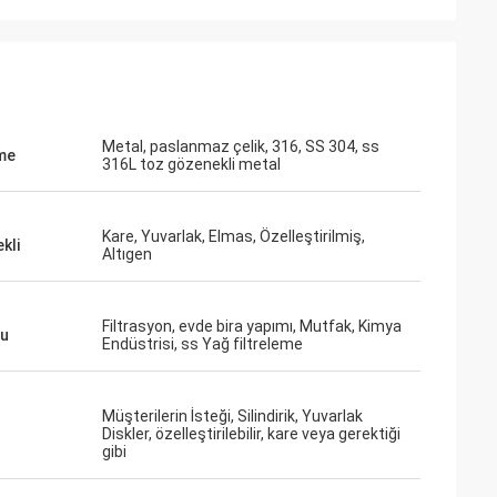
Metal, paslanmaz çelik, 316, SS 304, ss
me
316L toz gözenekli metal
Kare, Yuvarlak, Elmas, Özelleştirilmiş,
ekli
Altıgen
Filtrasyon, evde bira yapımı, Mutfak, Kimya
ru
Endüstrisi, ss Yağ filtreleme
Müşterilerin İsteği, Silindirik, Yuvarlak
Diskler, özelleştirilebilir, kare veya gerektiği
gibi