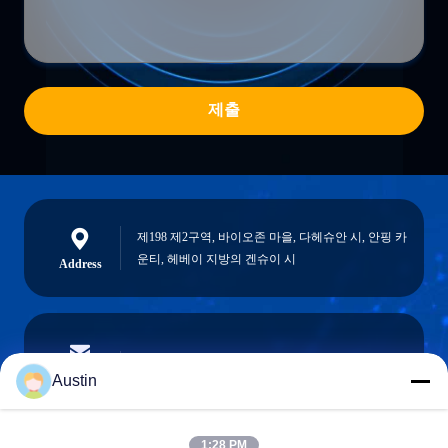
제출
제198 제2구역, 바이오존 마을, 다헤슈안 시, 안핑 카
운티, 헤베이 지방의 겐슈이 시
Address
austin@xuweifilter.com
E-mail
Austin
1:28 PM