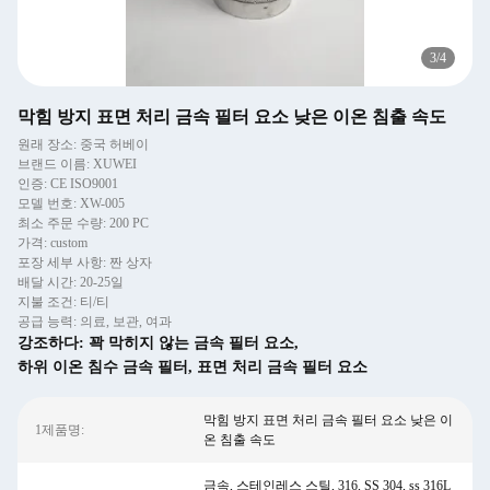
3
/
4
막힘 방지 표면 처리 금속 필터 요소 낮은 이온 침출 속도
원래 장소: 중국 허베이
브랜드 이름: XUWEI
인증: CE ISO9001
모델 번호: XW-005
최소 주문 수량: 200 PC
가격: custom
포장 세부 사항: 짠 상자
배달 시간: 20-25일
지불 조건: 티/티
공급 능력: 의료, 보관, 여과
강조하다:
꽉 막히지 않는 금속 필터 요소
,
하위 이온 침수 금속 필터
,
표면 처리 금속 필터 요소
막힘 방지 표면 처리 금속 필터 요소 낮은 이
1제품명:
온 침출 속도
금속, 스테인레스 스틸, 316, SS 304, ss 316L