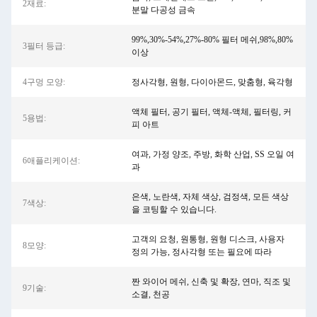
2재료:
분말 다공성 금속
99%,30%-54%,27%-80% 필터 메쉬,98%,80%
3필터 등급:
이상
4구멍 모양:
정사각형, 원형, 다이아몬드, 맞춤형, 육각형
액체 필터, 공기 필터, 액체-액체, 필터링, 커
5용법:
피 아트
여과, 가정 양조, 주방, 화학 산업, SS 오일 여
6애플리케이션:
과
은색, 노란색, 자체 색상, 검정색, 모든 색상
7색상:
을 코팅할 수 있습니다.
고객의 요청, 원통형, 원형 ​​디스크, 사용자
8모양:
정의 가능, 정사각형 또는 필요에 따라
짠 와이어 메쉬, 신축 및 확장, 연마, 직조 및
9기술:
소결, 천공