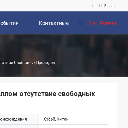
Russian
Чат Сейчас
обытия
Контактные
Данные
утствие Свободных Проводов
аллом отсутствие свободных
роисхождения
Хэбэй, Китай