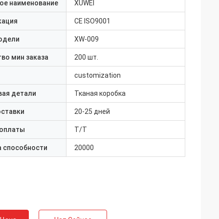
ое наименование
XUWEI
кация
CE ISO9001
одели
XW-009
во мин заказа
200 шт.
customization
вая детали
Тканая коробка
оставки
20-25 дней
 оплаты
Т/Т
а способности
20000