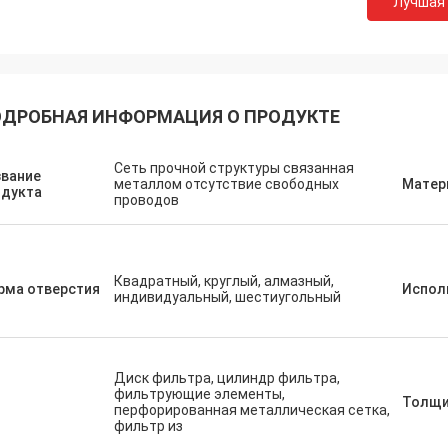
Лучшая
ДРОБНАЯ ИНФОРМАЦИЯ О ПРОДУКТЕ
Сеть прочной структуры связанная
звание
металлом отсутствие свободных
Матер
одукта
проводов
Квадратный, круглый, алмазный,
рма отверстия
Испол
индивидуальный, шестиугольный
Диск фильтра, цилиндр фильтра,
фильтрующие элементы,
п
Толщи
перфорированная металлическая сетка,
фильтр из