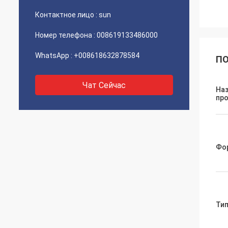
Контактное лицо :
sun
Номер телефона :
008619133486000
WhatsApp :
+008618632878584
ПО
Чат Сейчас
На
пр
Фо
Ти