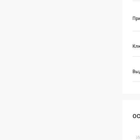
Пр
Кл
Вы
ОС