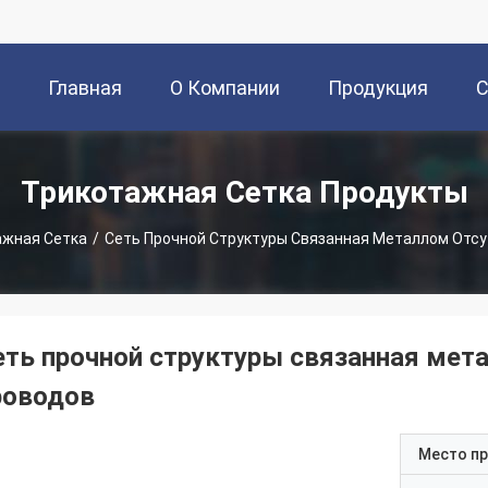
Главная
О Компании
Продукция
С
Страница
Трикотажная Сетка Продукты
ажная Сетка
/
Сеть Прочной Структуры Связанная Металлом Отс
еть прочной структуры связанная мет
роводов
Место п