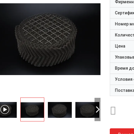
Фирменн
Сертифи
Номер м
Количест
Цена
Упаковы
Время д
Условия
Поставк