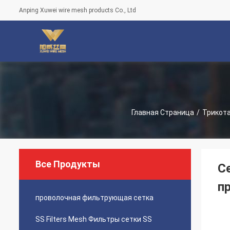
Anping Xuwei wire mesh products Co., Ltd
Главная Страница
/
Трикот
Все Продукты
С
п
проволочная фильтрующая сетка
SS Filters Mesh Фильтры сетки SS