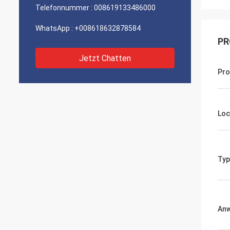
Telefonnummer :
008619133486000
WhatsApp :
+008618632878584
PR
Jetzt Chatten
Pr
Lo
Typ
An