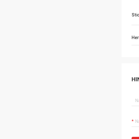
Sti
Her
HI