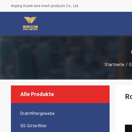
Anping Xuwei wire mesh products Co., Ltd
Startseite
/
G
Alle Produkte
Ro
Drahtfiltergewebe
SS-Gitterfilter