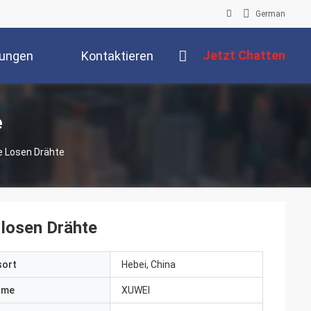
German
Jetzt Chatten
tungen
Kontaktieren
Sie Uns
e
e Losen Drähte
 losen Drähte
sort
Hebei, China
ame
XUWEI