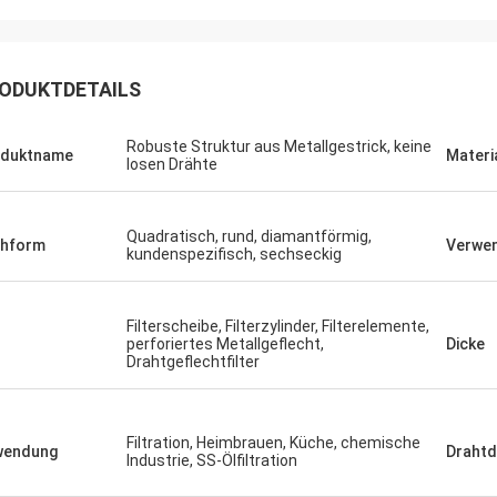
ODUKTDETAILS
Robuste Struktur aus Metallgestrick, keine
oduktname
Materi
losen Drähte
Quadratisch, rund, diamantförmig,
chform
Verwe
kundenspezifisch, sechseckig
Filterscheibe, Filterzylinder, Filterelemente,
perforiertes Metallgeflecht,
Dicke
Drahtgeflechtfilter
Filtration, Heimbrauen, Küche, chemische
wendung
Draht
Industrie, SS-Ölfiltration