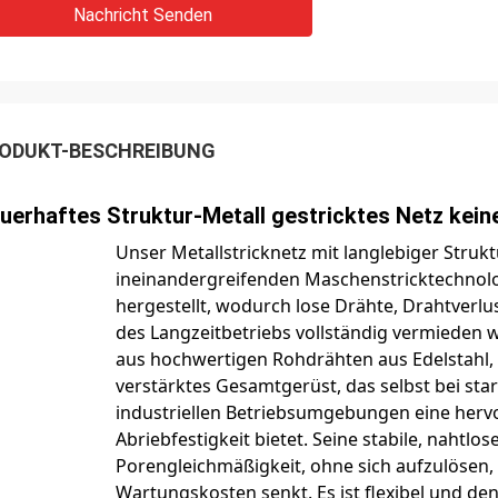
Nachricht Senden
ODUKT-BESCHREIBUNG
uerhaftes Struktur-Metall gestricktes Netz kein
Unser Metallstricknetz mit langlebiger Strukt
ineinandergreifenden Maschenstricktechnolo
hergestellt, wodurch lose Drähte, Drahtve
des Langzeitbetriebs vollständig vermieden w
aus hochwertigen Rohdrähten aus Edelstahl, K
verstärktes Gesamtgerüst, das selbst bei st
industriellen Betriebsumgebungen eine hervo
Abriebfestigkeit bietet. Seine stabile, nahtlo
Porengleichmäßigkeit, ohne sich aufzulösen,
Wartungskosten senkt. Es ist flexibel und d