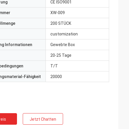
erung
CE ISO9001
ummer
XW-009
ellmenge
200 STÜCK
customization
ng Informationen
Gewebte Box
20-25 Tage
bedingungen
T/T
gsmaterial-Fähigkeit
20000
eis
Jetzt Chatten