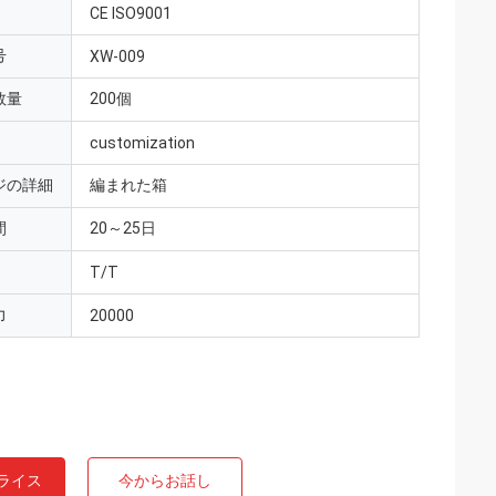
CE ISO9001
号
XW-009
数量
200個
customization
ジの詳細
編まれた箱
間
20～25日
T/T
力
20000
ライス
今からお話し