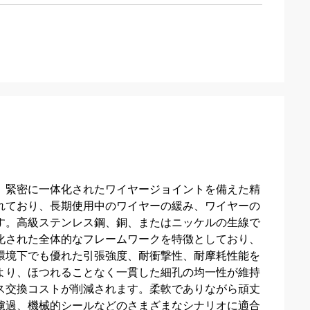
、緊密に一体化されたワイヤージョイントを備えた精
れており、長期使用中のワイヤーの緩み、ワイヤーの
す。高級ステンレス鋼、銅、またはニッケルの生線で
化された全体的なフレームワークを特徴としており、
環境下でも優れた引張強度、耐衝撃性、耐摩耗性能を
より、ほつれることなく一貫した細孔の均一性が維持
ス交換コストが削減されます。柔軟でありながら頑丈
濾過、機械的シールなどのさまざまなシナリオに適合