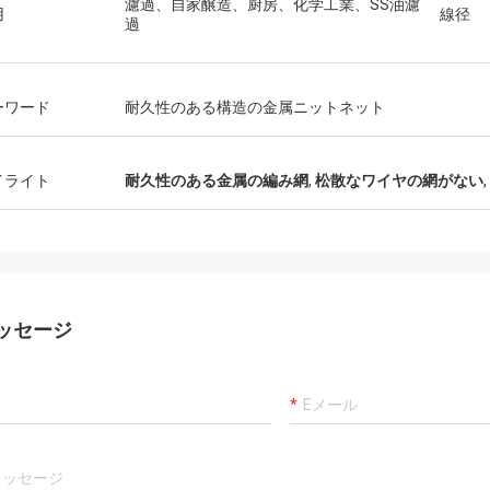
濾過、自家醸造、厨房、化学工業、SS油濾
用
線径
過
ーワード
耐久性のある構造の金属ニットネット
イライト
耐久性のある金属の編み網
,
松散なワイヤの網がない
,
ッセージ