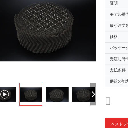
証明
モデル番
最小注文
価格
パッケー
受渡し時
支払条件
供給の能
ベストプ