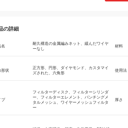
品の詳細
耐久構造の金属編みネット、緩んだワイヤ
品名
材料
ーなし
正方形、円形、ダイヤモンド、カスタマイ
の形状
使用法
ズされた、六角形
フィルターディスク、フィルターシリンダ
ー、フィルターエレメント、パンチングメ
イプ
厚さ
タルメッシュ、ワイヤーメッシュフィルタ
ー