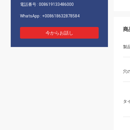
電話番号 :
008619133486000
WhatsApp :
+008618632878584
商
今からお話し
製
穴
タ