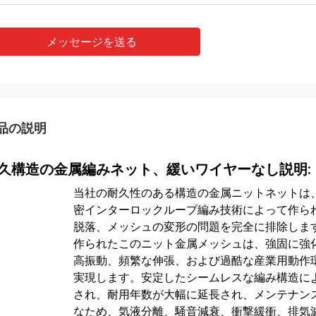
メッセージを送る
品の説明
久構造の金属編みネット、緩いワイヤーなし説明:
当社の耐久性のある構造の金属ニットネットは
密インターロックループ編み技術によって作ら
脱落、メッシュの変形の問題を完全に排除しま
作られたこのニット金属メッシュは、強固に強
高振動、頻繁な伸張、および過酷な産業用動作
実現します。安定したシームレスな編み構造に
され、耐用年数が大幅に延長され、メンテナン
なため、気液分離、騒音減衰、衝撃緩衝、排気