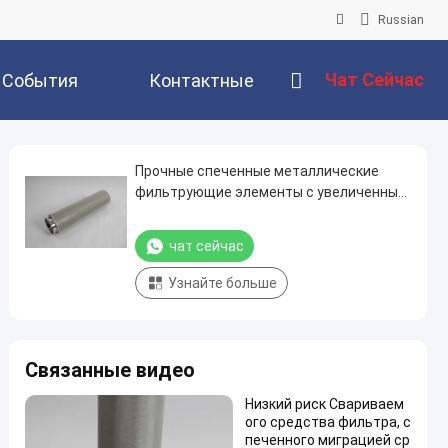
Russian
Чат Сейчас
События
Контактные
Данные
Прочные спеченные металлические
фильтрующие элементы с увеличенным
сроком службы, спеченный
металлический порошковый фильтр
чат сейчас
Узнайте больше
Связанные видео
Низкий риск Свариваем
ого средства фильтра, с
печенного миграцией ср