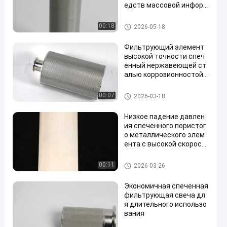
едств массовой информ
ации для изготовленной
на заказ сборки
Спеченный патрон фильтра
00:18
2026-05-18
Фильтрующий элемент
высокой точности спеч
енный нержавеющей ст
алью коррозионностойк
ий
Спеченный патрон фильтра
00:07
2026-03-18
Низкое падение давлен
ия спеченного пористог
о металлического элем
ента с высокой скорост
ью потока
Спеченный патрон фильтра
00:11
2026-03-26
Экономичная спеченная
фильтрующая свеча дл
я длительного использо
вания