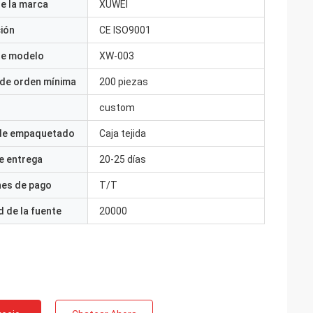
e la marca
XUWEI
ción
CE ISO9001
e modelo
XW-003
 de orden mínima
200 piezas
custom
 de empaquetado
Caja tejida
e entrega
20-25 días
nes de pago
T/T
 de la fuente
20000