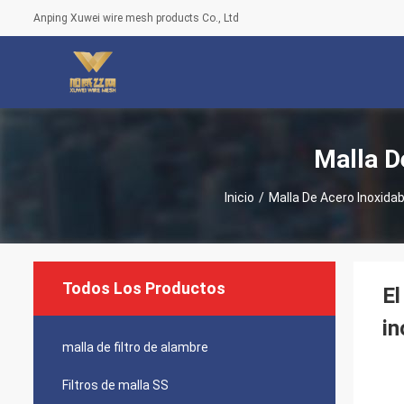
Anping Xuwei wire mesh products Co., Ltd
Malla D
Inicio
/
Malla De Acero Inoxidabl
Todos Los Productos
El
in
malla de filtro de alambre
Filtros de malla SS