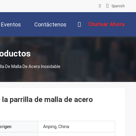
Spanish
Chatear Ahora
Eventos
Contáctenos
roductos
illa De Malla De Acero Inoxidable
 la parrilla de malla de acero
origen
Anping, China