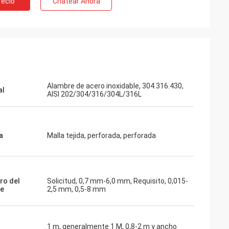
recio
Chatear Ahora
Alambre de acero inoxidable, 304.316.430,
al
AISI 202/304/316/304L/316L
a
Malla tejida, perforada, perforada
ro del
Solicitud, 0,7 mm-6,0 mm, Requisito, 0,015-
re
2,5 mm, 0,5-8 mm
1 m, generalmente 1 M, 0,8-2 m y ancho