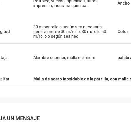
Petróleo, vuelos espaciales, filtros,
o
Ancho
impresión, industria química.
30 m por rollo o según sea necesario,
gitud
generalmente 30 m/rollo, 30 m/rollo 50
Color
m/rollo o según sea nec
taja
Alambre superior, malla estándar
palabr
altar
Malla de acero inoxidable de la parrilla
,
con malla 
JA UN MENSAJE