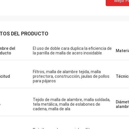
Mejor P
TOS DEL PRODUCTO
bre del
El uso de doble cara duplica la eficiencia de
Materi
ducto
la parrilla de malla de acero inoxidable
Filtros, malla de alambre tejida, malla
icitud
protectora, construcción, jaulas de pollos
Técnic
para pájaros
Tejido de malla de alambre, malla soldada,
Diámet
o
tela metálica, malla de eslabones de
alamb
cadena, malla de ala