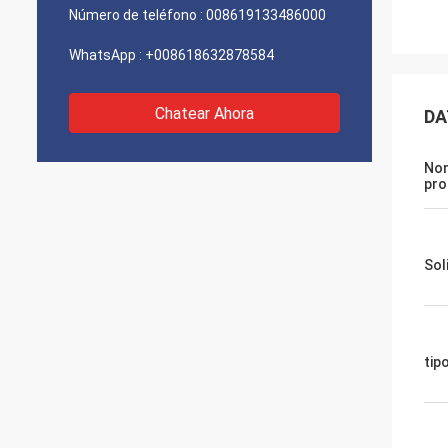
Número de teléfono :
008619133486000
WhatsApp :
+008618632878584
Chatear Ahora
DA
Nom
pro
Sol
tip