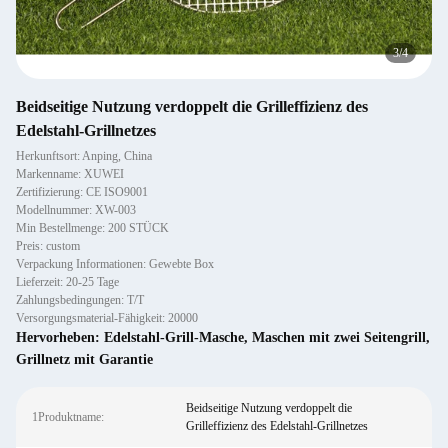
4
/
4
Beidseitige Nutzung verdoppelt die Grilleffizienz des
Edelstahl-Grillnetzes
Herkunftsort: Anping, China
Markenname: XUWEI
Zertifizierung: CE ISO9001
Modellnummer: XW-003
Min Bestellmenge: 200 STÜCK
Preis: custom
Verpackung Informationen: Gewebte Box
Lieferzeit: 20-25 Tage
Zahlungsbedingungen: T/T
Versorgungsmaterial-Fähigkeit: 20000
Hervorheben:
Edelstahl-Grill-Masche
,
Maschen mit zwei Seitengrill
,
Grillnetz mit Garantie
Beidseitige Nutzung verdoppelt die
1Produktname:
Grilleffizienz des Edelstahl-Grillnetzes