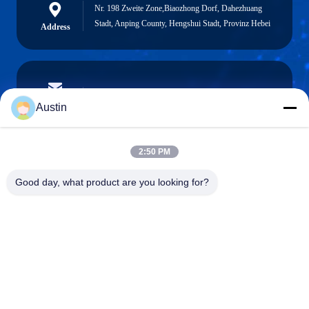
Nr. 198 Zweite Zone,Biaozhong Dorf, Dahezhuang
Stadt, Anping County, Hengshui Stadt, Provinz Hebei
Address
austin@xuweifilter.com
E-mail
Austin
2:50 PM
0086-19133486000
Good day, what product are you looking for?
Phone
Anping Xuwei wire mesh products Co., Ltd