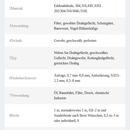
Edelstahldraht, 304,316,430, AISI
2Material:
202/304/316/304L/316L
Filter, gewebtes Drahtgeflecht, Schutzgitter,
3Anwendung:
Bauwesen, Vogel-Hühnerkäfige
4Technik:
Gewebt, geschweißt, perforiert
Weben Sie Drahtgeflecht, geschweißtes
5Typ:
Geflecht, Drahtgewebe, Kettengliedgeflecht,
gestricktes Drahtg
Anfrage, 0,7 mm–6,0 mm, Anforderung, 0,015–
6Drahtdurchmesser:
2,5 mm, 0,5–8 mm
Öl, Raumfahrt, Filter, Druck, chemische
7Verwendung:
Industrie
1 m, normalerweise 1 m, 0,8–2 m und
8Breite:
Sonderbreite nach Ihren Wünschen, 0,5 m–3 m
oder individuell, 8