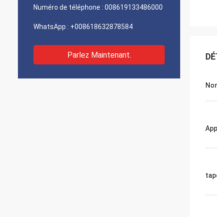
Numéro de téléphone :
008619133486000
WhatsApp :
+008618632878584
Parlez Maintenant.
DÉ
Nom
App
tap