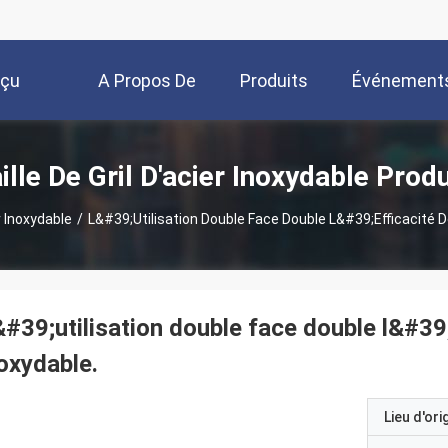
rçu
A Propos De
Produits
Événement
Nous
ille De Gril D'acier Inoxydable Produ
r Inoxydable
/
L&#39;utilisation Double Face Double L&#39;efficacité De 
#39;utilisation double face double l&#39;e
oxydable.
Lieu d'ori