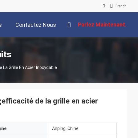
French
Parlez Maintenant.
s
Contactez Nous
its
La Grille En Acier Inoxydable.
fficacité de la grille en acier
gine
Anping, Chine