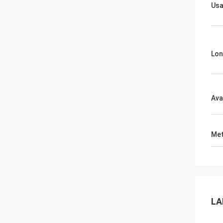
Us
Lon
Ava
Met
LA