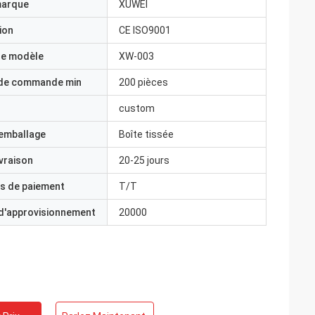
marque
XUWEI
ion
CE ISO9001
e modèle
XW-003
 de commande min
200 pièces
custom
'emballage
Boîte tissée
ivraison
20-25 jours
s de paiement
T/T
 d'approvisionnement
20000