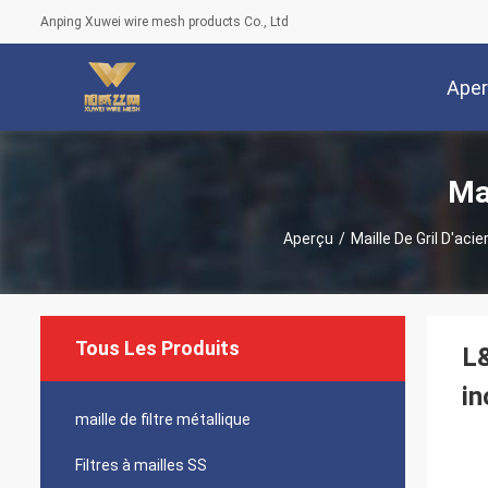
Anping Xuwei wire mesh products Co., Ltd
Ape
Ma
Aperçu
/
Maille De Gril D'acie
Tous Les Produits
L&
in
maille de filtre métallique
Filtres à mailles SS