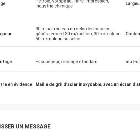
Pétrole, vol spatial, filtre, impression,
age
Largeu
industrie chimique
30 m par rouleau ou selon les besoins,
gueur
généralement 30 m/rouleau, 30 m/rouleau
Couleu
50 m/rouleau ou selon
ntage
Fil supérieur, maillage standard
mot-cl
tre en évidence
Maille de gril d'acier inoxydable
,
avec un écran d'a
ISSER UN MESSAGE