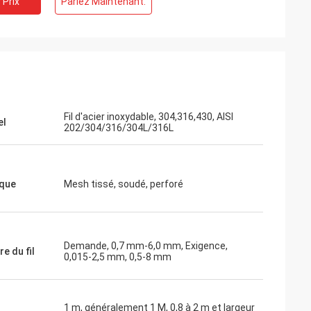
 Prix
Parlez Maintenant.
Fil d'acier inoxydable, 304,316,430, AISI
el
202/304/316/304L/316L
que
Mesh tissé, soudé, perforé
Demande, 0,7 mm-6,0 mm, Exigence,
e du fil
0,015-2,5 mm, 0,5-8 mm
1 m, généralement 1 M, 0,8 à 2 m et largeur