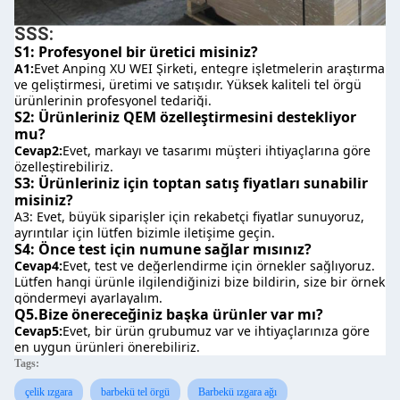
SSS:
S1: Profesyonel bir üretici misiniz?
A1:
Evet Anping XU WEI Şirketi, entegre işletmelerin araştırma 
ve geliştirmesi, üretimi ve satışıdır. Yüksek kaliteli tel örgü 
ürünlerinin profesyonel tedariği.
S2: Ürünleriniz QEM özelleştirmesini destekliyor 
mu?
Cevap2:
Evet, markayı ve tasarımı müşteri ihtiyaçlarına göre 
özelleştirebiliriz.
S3: Ürünleriniz için toptan satış fiyatları sunabilir 
misiniz?
A3: Evet, büyük siparişler için rekabetçi fiyatlar sunuyoruz, 
ayrıntılar için lütfen bizimle iletişime geçin.
S4: Önce test için numune sağlar mısınız?
Cevap4:
Evet, test ve değerlendirme için örnekler sağlıyoruz. 
Lütfen hangi ürünle ilgilendiğinizi bize bildirin, size bir örnek 
göndermeyi ayarlayalım.
Q5.Bize önereceğiniz başka ürünler var mı?
Cevap5:
Evet, bir ürün grubumuz var ve ihtiyaçlarınıza göre 
en uygun ürünleri önerebiliriz.
Tags:
çelik ızgara
barbekü tel örgü
Barbekü ızgara ağı