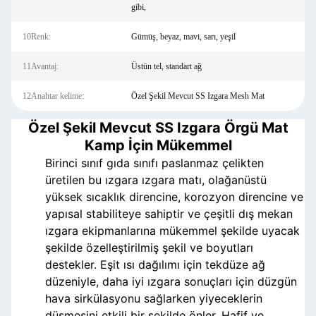
gibi,
10Renk:
Gümüş, beyaz, mavi, sarı, yeşil
11Avantaj:
Üstün tel, standart ağ
12Anahtar kelime:
Özel Şekil Mevcut SS Izgara Mesh Mat
Özel Şekil Mevcut SS Izgara Örgü Mat
Kamp İçin Mükemmel
Birinci sınıf gıda sınıfı paslanmaz çelikten
üretilen bu ızgara ızgara matı, olağanüstü
yüksek sıcaklık direncine, korozyon direncine ve
yapısal stabiliteye sahiptir ve çeşitli dış mekan
ızgara ekipmanlarına mükemmel şekilde uyacak
şekilde özelleştirilmiş şekil ve boyutları
destekler. Eşit ısı dağılımı için tekdüze ağ
düzeniyle, daha iyi ızgara sonuçları için düzgün
hava sirkülasyonu sağlarken yiyeceklerin
düşmesini etkili bir şekilde önler. Hafif ve