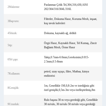
Paslanmaz Çelik Tel,304,316,430,AISI
2Malzeme:
202/304/316/304L/316L
Filtreler, Dokuma Hasır, Koruma Mesh, inşaat,
3Başvuru:
kuş tavuk kafesleri
4Teknik:
Dokuma, kaynaklı ağ, delikli
Örgü Hasır, Kaynaklı Hasır, Tel Kumaş, Zincir
5tip:
Bağlantı Mesh, Örme Hasır
Talep,0.7mm-6.0mm,Gereksinim,0.015-
6Tel çapı:
2.5mm,0.5-8mm
petrol, uzay uçuşu, filtre, Matbaa, kimya
7Kullanım:
endüstrisi
1m, Genellikle 1M,0,8-2m ve istediğiniz gibi
8Genişlik:
özel genişlik,0,5m-3m veya özelleştirilmiş,8m
Rulo başına 30 m veya gerektiği gibi, Genellikle
9Uzunluk:
30 m/rulo, 30 m/rulo 50 m/rulo veya gerektiği