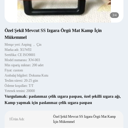
4
/
4
Özel Şekil Mevcut SS Izgara Örgü Mat Kamp İçin
Mükemmel
Menşe yeri: Anping ， Çin
Marka adı: XUWEI
Sertifika: CE ISO9001
Model numarası: XW-003
Min sipariş miktarı: 200 adet
Fiyat: custom
Ambalaj bilgileri: Dokuma Kutu
Teslim süresi: 20-25 gün
Ödeme koşulları: T/T
Yetenek temini: 20000
Vurgulamak:
paslanmaz çelik ızgara paspası
,
özel şekilli ızgara ağı
,
Kamp yapmak için paslanmaz çelik ızgara paspası
Özel Şekil Mevcut SS Izgara Örgü Mat Kamp
1Ürün Adı:
İçin Mükemmel