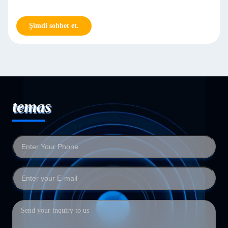
Şimdi sohbet et.
temas