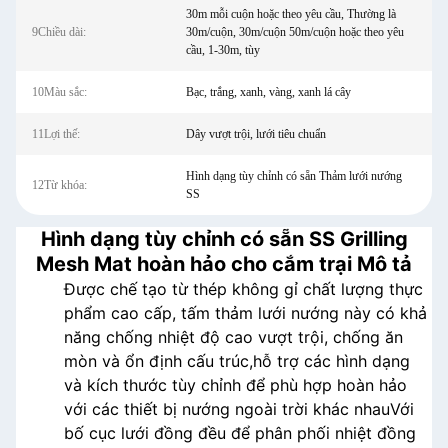
30m mỗi cuộn hoặc theo yêu cầu, Thường là
9Chiều dài:
30m/cuộn, 30m/cuộn 50m/cuộn hoặc theo yêu
cầu, 1-30m, tùy
10Màu sắc:
Bạc, trắng, xanh, vàng, xanh lá cây
11Lợi thế:
Dây vượt trội, lưới tiêu chuẩn
Hình dạng tùy chỉnh có sẵn Thảm lưới nướng
12Từ khóa:
SS
Hình dạng tùy chỉnh có sẵn SS Grilling
Mesh Mat hoàn hảo cho cắm trại Mô tả
Được chế tạo từ thép không gỉ chất lượng thực
phẩm cao cấp, tấm thảm lưới nướng này có khả
năng chống nhiệt độ cao vượt trội, chống ăn
mòn và ổn định cấu trúc,hỗ trợ các hình dạng
và kích thước tùy chỉnh để phù hợp hoàn hảo
với các thiết bị nướng ngoài trời khác nhauVới
bố cục lưới đồng đều để phân phối nhiệt đồng