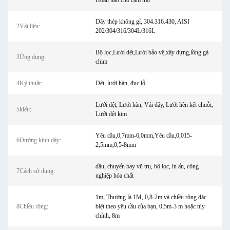
Hoàn hảo cho cắm trại
Dây thép không gỉ, 304.316.430, AISI
2Vật liệu:
202/304/316/304L/316L
Bộ lọc,Lưới dệt,Lưới bảo vệ,xây ​​dựng,lồng gà
3Ứng dụng:
chim
4Kỹ thuật:
Dệt, lưới hàn, đục lỗ
Lưới dệt, Lưới hàn, Vải dây, Lưới liên kết chuỗi,
5kiểu:
Lưới dệt kim
Yêu cầu,0,7mm-6,0mm,Yêu cầu,0,015-
6Đường kính dây:
2,5mm,0,5-8mm
dầu, chuyến bay vũ trụ, bộ lọc, in ấn, công
7Cách sử dụng:
nghiệp hóa chất
1m, Thường là 1M, 0,8-2m và chiều rộng đặc
8Chiều rộng:
biệt theo yêu cầu của bạn, 0,5m-3 m hoặc tùy
chỉnh, 8m