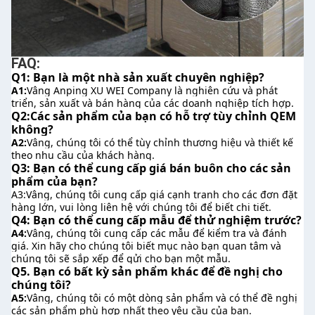
FAQ:
Q1: Bạn là một nhà sản xuất chuyên nghiệp?
A1:
Vâng Anping XU WEI Company là nghiên cứu và phát 
triển, sản xuất và bán hàng của các doanh nghiệp tích hợp.
Q2:Các sản phẩm của bạn có hỗ trợ tùy chỉnh QEM 
không?
A2:
Vâng, chúng tôi có thể tùy chỉnh thương hiệu và thiết kế 
theo nhu cầu của khách hàng.
Q3: Bạn có thể cung cấp giá bán buôn cho các sản 
phẩm của bạn?
A3:Vâng, chúng tôi cung cấp giá cạnh tranh cho các đơn đặt 
hàng lớn, vui lòng liên hệ với chúng tôi để biết chi tiết.
Q4: Bạn có thể cung cấp mẫu để thử nghiệm trước?
A4:
Vâng, chúng tôi cung cấp các mẫu để kiểm tra và đánh 
giá. Xin hãy cho chúng tôi biết mục nào bạn quan tâm và 
chúng tôi sẽ sắp xếp để gửi cho bạn một mẫu.
Q5. Bạn có bất kỳ sản phẩm khác để đề nghị cho 
chúng tôi?
A5:
Vâng, chúng tôi có một dòng sản phẩm và có thể đề nghị 
các sản phẩm phù hợp nhất theo yêu cầu của bạn.