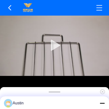
Gıdayla Temas Güvenli SS Izgara Mesh Mat Eşit
Austin
Isıtma