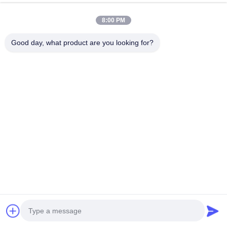
Şimdi sohbet et.
Send Inquiry
8:00 PM
#
Çelik Izgara
#
Barbekü Tel Örgü
#
Barbekü Izgara Ağı
Good day, what product are you looking for?
Paslanmaz Çelik Izgara Mesh
2026-04-21
1 görüntüleme
Gıda ile Temasa Uygun Paslanmaz Çelik Izgara File Mat Eşit Isı Dağılımı
Açıklama Bu gıda ile temasa uygun paslanmaz çelik ızgara file mat,
doğrudan gıda teması, toksik olmayan, paslanmaya dayanıklı ve ...
Daha fazlasını izle
Ziyaretçi mesajları
Mesaj Bırak
Henüz kamuya açık yorum yok