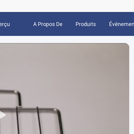
erçu
A Propos De
Produits
Événemen
Nous