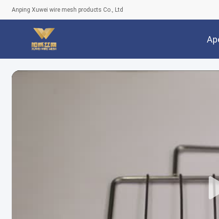
Anping Xuwei wire mesh products Co., Ltd
Ap