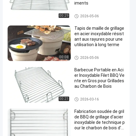
iments
Maille de gril d'acier inoxydabl
00:29
2026-05-06
e
Tapis de maille de grillage
en acier inoxydable résist
ant aux rayures pour une
utilisation à long terme
Maille de gril d'acier inoxydabl
00:08
2026-05-06
e
Barbecue Portable en Aci
er Inoxydable Filet BBQ Ve
nte en Gros pour Grillades
au Charbon de Bois
Maille de gril d'acier inoxydabl
00:21
2026-03-16
e
Fabrication soudée de gril
de BBQ de grillage d'acier
inoxydable de technique p
our le charbon de bois d'a
gneau