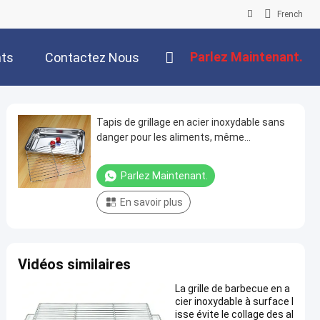
French
Parlez Maintenant.
ts
Contactez Nous
Tapis de grillage en acier inoxydable sans
danger pour les aliments, même
chauffage
Parlez Maintenant.
En savoir plus
Vidéos similaires
La grille de barbecue en a
cier inoxydable à surface l
isse évite le collage des al