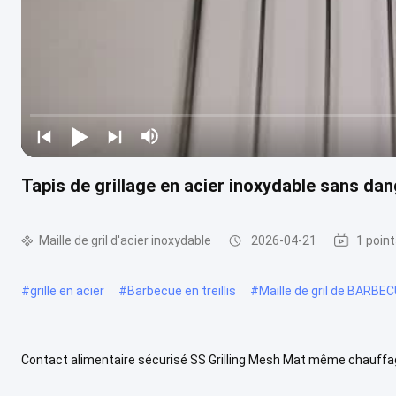
Tapis de grillage en acier inoxydable sans da
Maille de gril d'acier inoxydable
2026-04-21
1 poin
#
grille en acier
#
Barbecue en treillis
#
Maille de gril de BARBE
Contact alimentaire sécurisé SS Grilling Mesh Mat même chauffage
inoxydable de qualité alimentaire, certifié pour répondre aux normes