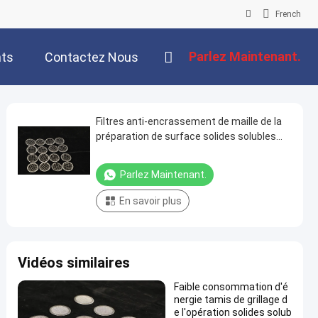
French
Parlez Maintenant.
ts
Contactez Nous
Filtres anti-encrassement de maille de la
préparation de surface solides solubles
appropriés aux systèmes de récupération
de solvants
Parlez Maintenant.
En savoir plus
Vidéos similaires
Faible consommation d'é
nergie tamis de grillage d
e l'opération solides solub