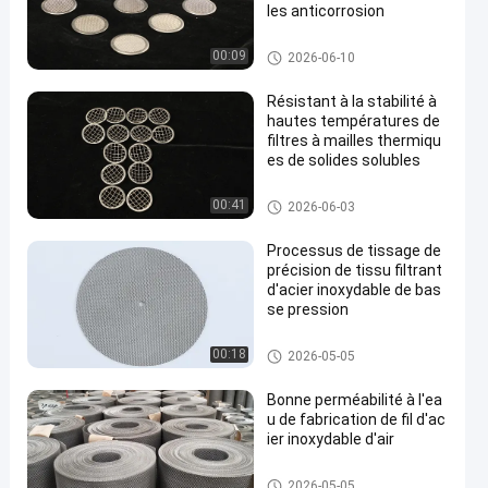
les anticorrosion
Filtres à mailles SS
00:09
2026-06-10
Résistant à la stabilité à
hautes températures de
filtres à mailles thermiqu
es de solides solubles
Filtres à mailles SS
00:41
2026-06-03
Processus de tissage de
précision de tissu filtrant
d'acier inoxydable de bas
se pression
Filtres à mailles SS
00:18
2026-05-05
Bonne perméabilité à l'ea
u de fabrication de fil d'ac
ier inoxydable d'air
Treillis métallique en acier ino
2026-05-05