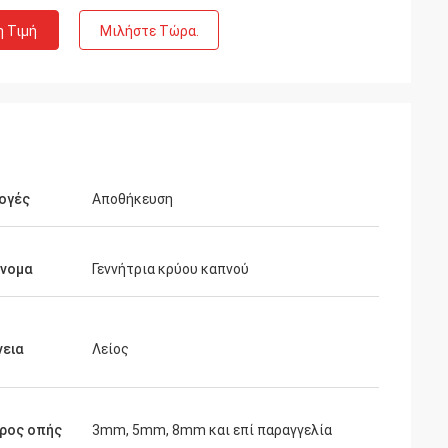
η Τιμή
Μιλήστε Τώρα.
ογές
Αποθήκευση
όνομα
Γεννήτρια κρύου καπνού
νεια
Λείος
τρος οπής
3mm, 5mm, 8mm και επί παραγγελία