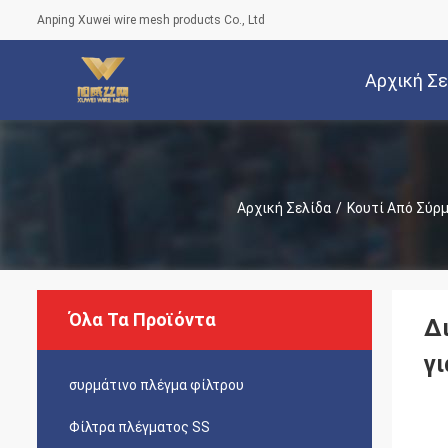
Anping Xuwei wire mesh products Co., Ltd
Αρχική Σ
Αρχική Σελίδα
/
Κουτί Από Σύρ
Όλα Τα Προϊόντα
Δ
γ
συρμάτινο πλέγμα φίλτρου
Φίλτρα πλέγματος SS