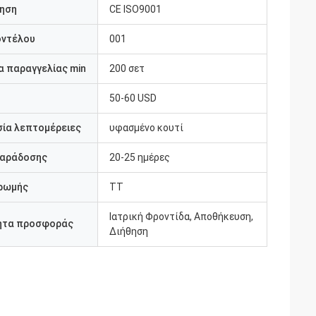
ηση
CE ISO9001
οντέλου
001
 παραγγελίας min
200 σετ
50-60 USD
ία λεπτομέρειες
υφασμένο κουτί
παράδοσης
20-25 ημέρες
ρωμής
TT
Ιατρική Φροντίδα, Αποθήκευση,
ητα προσφοράς
Διήθηση