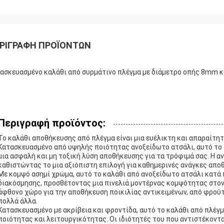
ΡΙΓΡΑΦΉ ΠΡΟΪΌΝΤΩΝ
ασκευασμένο καλάθι από συρμάτινο πλέγμα με διάμετρο οπής 8mm κα
Περιγραφή προϊόντος:
Το καλάθι αποθήκευσης από πλέγμα είναι μια ευέλικτη και απαραίτητ
Κατασκευασμένο από υψηλής ποιότητας ανοξείδωτο ατσάλι, αυτό το
μια ασφαλή και μη τοξική λύση αποθήκευσης για τα τρόφιμά σας. Η 
καθιστώντας το μια αξιόπιστη επιλογή για καθημερινές ανάγκες απο
Με κομψό ασημί χρώμα, αυτό το καλάθι από ανοξείδωτο ατσάλι κατά 
διακόσμησης, προσθέτοντας μια πινελιά μοντέρνας κομψότητας στον
άφθονο χώρο για την αποθήκευση ποικιλίας αντικειμένων, από φρούτ
πολλά άλλα.
Κατασκευασμένο με ακρίβεια και φροντίδα, αυτό το καλάθι από πλέγμ
ποιότητας και λειτουργικότητας. Οι ιδιότητές του που αντιστέκοντα