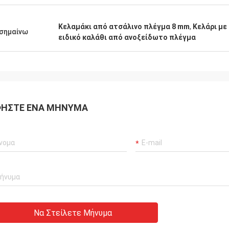
Κελαμάκι από ατσάλινο πλέγμα 8 mm
,
Κελάρι με
σημαίνω
ειδικό καλάθι από ανοξείδωτο πλέγμα
ΉΣΤΕ ΈΝΑ ΜΉΝΥΜΑ
Να Στείλετε Μήνυμα