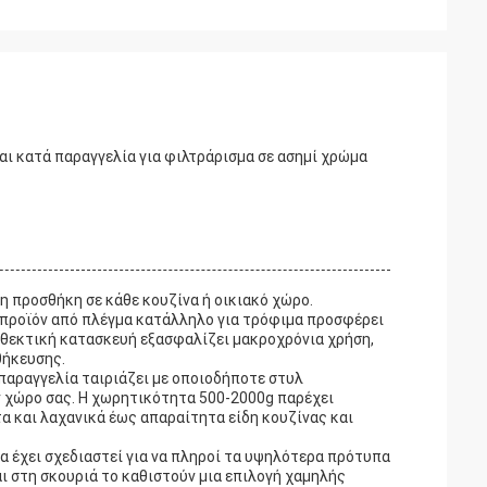
ι κατά παραγγελία για φιλτράρισμα σε ασημί χρώμα
η προσθήκη σε κάθε κουζίνα ή οικιακό χώρο.
 προϊόν από πλέγμα κατάλληλο για τρόφιμα προσφέρει
ανθεκτική κατασκευή εξασφαλίζει μακροχρόνια χρήση,
θήκευσης.
παραγγελία ταιριάζει με οποιοδήποτε στυλ
 χώρο σας. Η χωρητικότητα 500-2000g παρέχει
α και λαχανικά έως απαραίτητα είδη κουζίνας και
α έχει σχεδιαστεί για να πληροί τα υψηλότερα πρότυπα
ι στη σκουριά το καθιστούν μια επιλογή χαμηλής