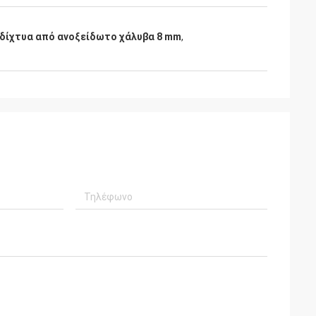
 δίχτυα από ανοξείδωτο χάλυβα 8 mm
,