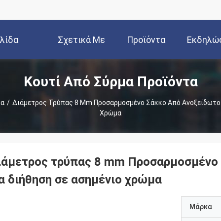
ελίδα
Σχετικά Με
Προϊόντα
Εκδηλώ
Κουτί Από Σύρμα Προϊόντα
Εμάς
μα
/
Διάμετρος Τρύπας 8 Mm Προσαρμοσμένο Σάκκο Από Ανοξείδωτο Χ
Χρώμα
ιάμετρος τρύπας 8 mm Προσαρμοσμένο 
ια διήθηση σε ασημένιο χρώμα
Μάρκα