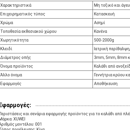
Χαρακτηριστικά
Μη τοξικό και άγε
Επιχειρηματικός τύπος
Κατασκευή
Χρώμα
Ασημί
Τοποθεσία εκθεσιακού χώρου
Κανένα
Χωρητικότητα
500-2000g
Κλειδί
Ιατρική περίθαλψη
Διάμετρος οπής
3mm, 5mm, 8mm κα
Όνομα προϊόντος
Καλάθι από ανοξεί
Άλλο όνομα
Γεννήτρια κρύου κ
Εφαρμογές
Αποθήκευση
Εφαρμογές:
Περιστάσεις και σενάρια εφαρμογής προϊόντος για το καλάθι από πλέ
Μάρκα: XUWEI
Αριθμός μοντέλου: 001
Τόπος προέλευσης: Κίνα