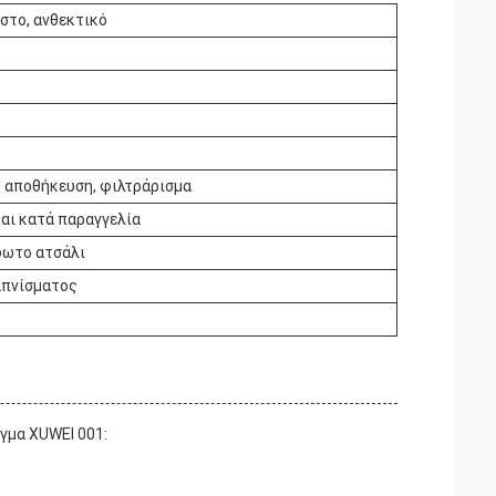
υστο, ανθεκτικό
, αποθήκευση, φιλτράρισμα
ι κατά παραγγελία
δωτο ατσάλι
απνίσματος
γμα XUWEI 001: