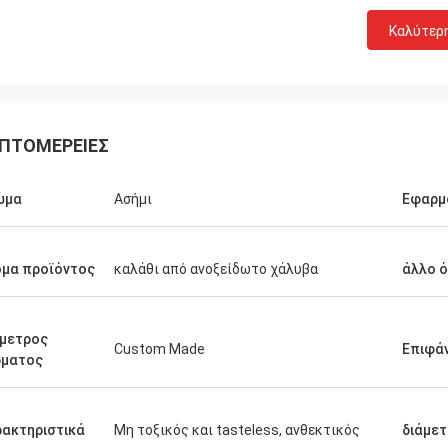
Καλύτερ
ΠΤΟΜΈΡΕΙΕΣ
ώμα
Ασήμι
Εφαρμ
μα προϊόντος
καλάθι από ανοξείδωτο χάλυβα
άλλο 
μετρος
Custom Made
Επιφά
ρματος
ακτηριστικά
Μη τοξικός και tasteless, ανθεκτικός
διάμε