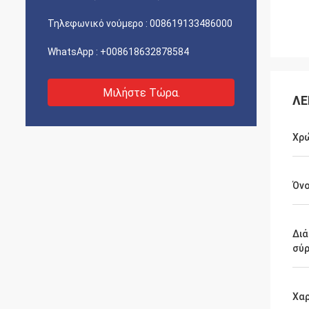
Τηλεφωνικό νούμερο :
008619133486000
WhatsApp :
+008618632878584
Μιλήστε Τώρα.
ΛΕ
Χρ
Όνο
Διά
σύ
Χαρ