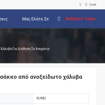
Greek
Μιλήστε Τώρα.
σεις
Μας Ελάτε Σε
Επαφή Με
άλυβα Για Διήθηση Σε Ασημένιο
σάκκο από ανοξείδωτο χάλυβα
XUWEI