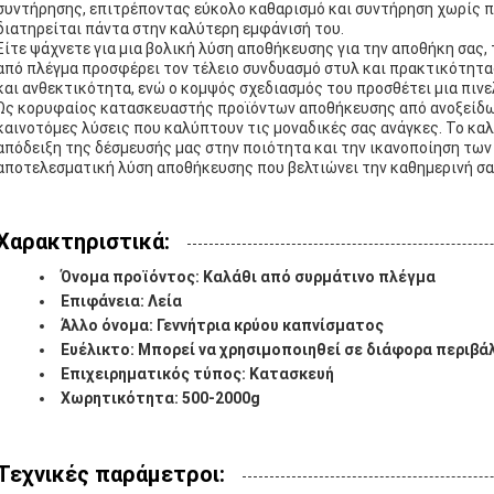
συντήρησης, επιτρέποντας εύκολο καθαρισμό και συντήρηση χωρίς πρ
διατηρείται πάντα στην καλύτερη εμφάνισή του.
Είτε ψάχνετε για μια βολική λύση αποθήκευσης για την αποθήκη σας, 
από πλέγμα προσφέρει τον τέλειο συνδυασμό στυλ και πρακτικότητα
και ανθεκτικότητα, ενώ ο κομψός σχεδιασμός του προσθέτει μια πιν
Ως κορυφαίος κατασκευαστής προϊόντων αποθήκευσης από ανοξείδω
καινοτόμες λύσεις που καλύπτουν τις μοναδικές σας ανάγκες. Το καλ
απόδειξη της δέσμευσής μας στην ποιότητα και την ικανοποίηση των
αποτελεσματική λύση αποθήκευσης που βελτιώνει την καθημερινή σα
Χαρακτηριστικά:
Όνομα προϊόντος: Καλάθι από συρμάτινο πλέγμα
Επιφάνεια: Λεία
Άλλο όνομα: Γεννήτρια κρύου καπνίσματος
Ευέλικτο: Μπορεί να χρησιμοποιηθεί σε διάφορα περιβά
Επιχειρηματικός τύπος: Κατασκευή
Χωρητικότητα: 500-2000g
Τεχνικές παράμετροι: