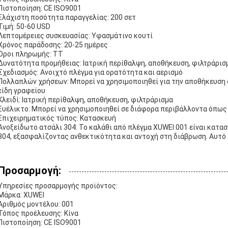
Πιστοποίηση: CE ISO9001
Ελάχιστη ποσότητα παραγγελίας: 200 σετ
Τιμή: 50-60 USD
Λεπτομέρειες συσκευασίας: Υφασμάτινο κουτί
Χρόνος παράδοσης: 20-25 ημέρες
Όροι πληρωμής: TT
Δυνατότητα προμήθειας: Ιατρική περίθαλψη, αποθήκευση, φιλτράρισ
Σχεδιασμός: Ανοιχτό πλέγμα για ορατότητα και αερισμό
Πολλαπλών χρήσεων: Μπορεί να χρησιμοποιηθεί για την αποθήκευση 
είδη γραφείου
Κλειδί: Ιατρική περίθαλψη, αποθήκευση, φιλτράρισμα
Ευέλικτο: Μπορεί να χρησιμοποιηθεί σε διάφορα περιβάλλοντα όπως 
Επιχειρηματικός τύπος: Κατασκευή
Ανοξείδωτο ατσάλι 304: Το καλάθι από πλέγμα XUWEI 001 είναι κατ
304, εξασφαλίζοντας ανθεκτικότητα και αντοχή στη διάβρωση. Αυτό
Προσαρμογή:
Υπηρεσίες προσαρμογής προϊόντος:
Μάρκα: XUWEI
Αριθμός μοντέλου: 001
Τόπος προέλευσης: Κίνα
Πιστοποίηση: CE ISO9001