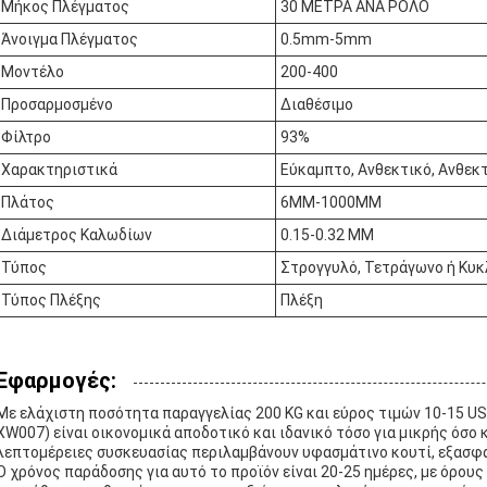
Μήκος Πλέγματος
30 ΜΕΤΡΑ ΑΝΑ ΡΟΛΟ
Άνοιγμα Πλέγματος
0.5mm-5mm
Μοντέλο
200-400
Προσαρμοσμένο
Διαθέσιμο
Φίλτρο
93%
Χαρακτηριστικά
Εύκαμπτο, Ανθεκτικό, Ανθεκ
Πλάτος
6MM-1000MM
Διάμετρος Καλωδίων
0.15-0.32 MM
Τύπος
Στρογγυλό, Τετράγωνο ή Κυκ
Τύπος Πλέξης
Πλέξη
Εφαρμογές:
Με ελάχιστη ποσότητα παραγγελίας 200 KG και εύρος τιμών 10-15 U
XW007) είναι οικονομικά αποδοτικό και ιδανικό τόσο για μικρής όσο 
λεπτομέρειες συσκευασίας περιλαμβάνουν υφασμάτινο κουτί, εξασφ
Ο χρόνος παράδοσης για αυτό το προϊόν είναι 20-25 ημέρες, με όρου