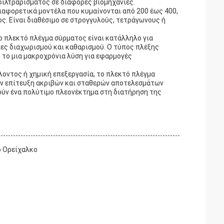
φιλτραρίσματος σε διάφορες βιομηχανίες.
ιαφορετικά μοντέλα που κυμαίνονται από 200 έως 400,
. Είναι διαθέσιμο σε στρογγυλούς, τετράγωνους ή
ο πλεκτό πλέγμα σύρματος είναι κατάλληλο για
ίες διαχωρισμού και καθαρισμού. Ο τύπος πλέξης
 το μια μακροχρόνια λύση για εφαρμογές
λοντος ή χημική επεξεργασία, το πλεκτό πλέγμα
την επίτευξη ακριβών και σταθερών αποτελεσμάτων
ούν ένα πολύτιμο πλεονέκτημα στη διατήρηση της
ό Ορείχαλκο