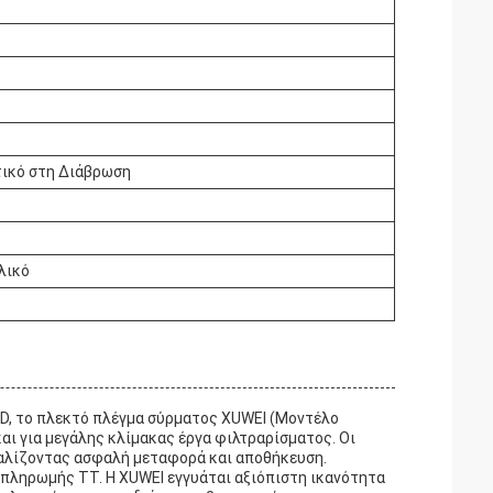
τικό στη Διάβρωση
λικό
SD, το πλεκτό πλέγμα σύρματος XUWEI (Μοντέλο
και για μεγάλης κλίμακας έργα φιλτραρίσματος. Οι
αλίζοντας ασφαλή μεταφορά και αποθήκευση.
ς πληρωμής TT. Η XUWEI εγγυάται αξιόπιστη ικανότητα