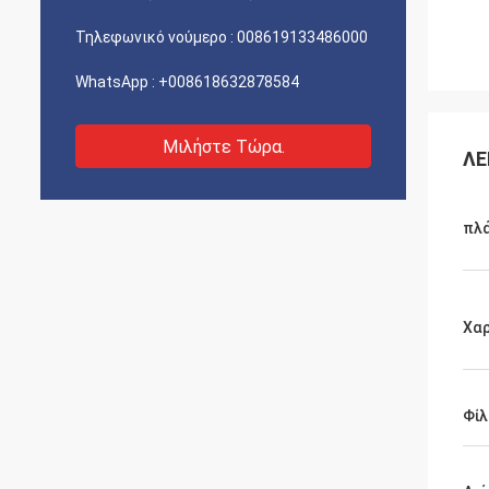
Τηλεφωνικό νούμερο :
008619133486000
WhatsApp :
+008618632878584
Μιλήστε Τώρα.
ΛΕ
πλ
Χαρ
Φίλ