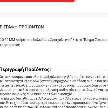
ΡΙΓΡΑΦΉ ΠΡΟΪΌΝΤΩΝ
5-0.32 MM Διάμετρος Καλωδίων Ορειχάλκινο Πλεκτό Πλέγμα Σύρματος
τραρίσματος
Περιγραφή Προϊόντος:
Κατασκευασμένο από υλικό ορείχαλκου υψηλής ποιότητας, αυτό το 
ανθεκτικότητα, εξασφαλίζοντας μακροχρόνια απόδοση ακόμη και σε 
επιτρέπει εύκολη προσαρμογή και εγκατάσταση, προσαρμοζόμενο σε δ
είναι επίσης ανθεκτικό στη διάβρωση, καθιστώντας το ιδανικό για ε
ακραίες καιρικές συνθήκες αποτελεί ανησυχία.
Το πλέγμα διατίθεται σε βολικά ρολά των 30 μέτρων το καθένα, παρ
σας. Είτε χρειάζεστε ένα μικρό κομμάτι για ένα προσαρμοσμένο έργο 
μήκος πλέγματος των 30 μέτρων ανά ρολό προσφέρει ευελιξία και ο