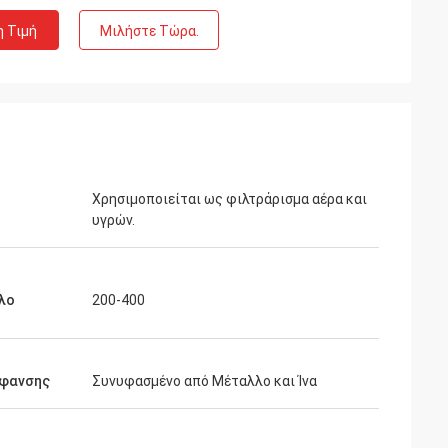
η Τιμή
Μιλήστε Τώρα.
Χρησιμοποιείται ως φιλτράρισμα αέρα και
υγρών.
λο
200-400
ύφανσης
Συνυφασμένο από Μέταλλο και Ίνα