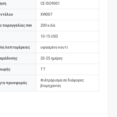
ηση
CE ISO9001
οντέλου
XW007
 παραγγελίας min
200 κιλά
10-15 USD
ία λεπτομέρειες
υφασμένο κουτί
παράδοσης
20-25 ημέρες
ρωμής
TT
Φιλτράρισμα σε διάφορες
ητα προσφοράς
βιομηχανίες