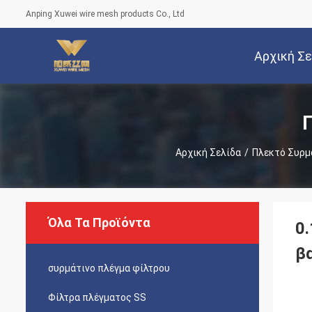
Anping Xuwei wire mesh products Co., Ltd
Αρχική Σ
Αρχική Σελίδα
/
Πλεκτό Συρμ
Όλα Τα Προϊόντα
0
β
συρμάτινο πλέγμα φίλτρου
Φίλτρα πλέγματος SS