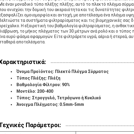
Με έναν μοναδικό τύπο πλέξης πλέξης, αυτό το πλεκτό πλέγμα σύρμα
που ενισχύει την δομική του ακεραιότητα και τις δυνατότητες φιλτρ
εξασφαλίζει ομοιομορφία και αντοχή, με αποτέλεσμα ένα πλέγμα υψη
Βελτιώστε τα συστήματα φιλτραρίσματος και τις βιομηχανικές σας δ
ορείχαλκο. Η εξαιρετική του βαθμολογία φιλτραρίσματος, η ανθεκτικ
διάβρωση, το μήκος πλέγματος των 30 μέτρων ανά ρολό και ο τύπος π
ένα ευρύ φάσμα εφαρμογών. Είτε φιλτράρετε υγρά, αέρια ή στερεά, α
σταθερά αποτελέσματα.
Χαρακτηριστικά:
Όνομα Προϊόντος: Πλεκτό Πλέγμα Σύρματος
Τύπος Πλέξης: Πλέξη
Βαθμολογία Φίλτρου: 90%
Μοντέλο: 200-400
Τύπος: Στρογγυλό, Τετράγωνο ή Κυκλικό
Άνοιγμα Πλέγματος: 0.5mm-5mm
Τεχνικές Παράμετροι: