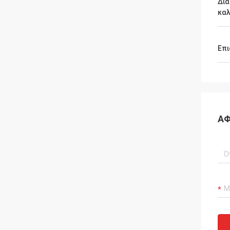
Δι
κα
Επι
ΑΦ