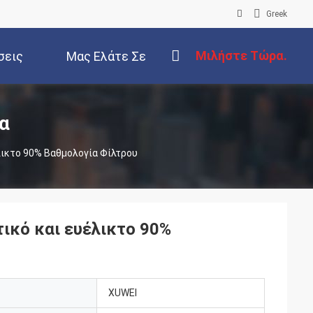
Greek
Μιλήστε Τώρα.
σεις
Μας Ελάτε Σε
Επαφή Με
α
λικτο 90% Βαθμολογία Φίλτρου
ικό και ευέλικτο 90%
XUWEI