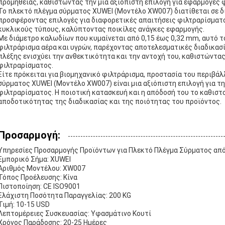
προμήθειας, καθιστώντας την μια αξιόπιστη επιλογή για εφαρμογές 
Το πλεκτό πλέγμα σύρματος XUWEI (Μοντέλο XW007) διατίθεται σε δ
προσφέροντας επιλογές για διαφορετικές απαιτήσεις φιλτραρίσματος
κυκλικούς τύπους, καλύπτοντας ποικίλες ανάγκες εφαρμογής.
Με διάμετρο καλωδίων που κυμαίνεται από 0,15 έως 0,32 mm, αυτό τ
φιλτράρισμα αέρα και υγρών, παρέχοντας αποτελεσματικές διαδικασ
πλέξης ενισχύει την ανθεκτικότητα και την αντοχή του, καθιστώντας
φιλτραρίσματος.
Είτε πρόκειται για βιομηχανικό φιλτράρισμα, προστασία του περιβάλ
σύρματος XUWEI (Μοντέλο XW007) είναι μια αξιόπιστη επιλογή για 
φιλτραρίσματος. Η ποιοτική κατασκευή και η απόδοσή του το καθιστ
αποδοτικότητας της διαδικασίας και της ποιότητας του προϊόντος.
Προσαρμογή:
Υπηρεσίες Προσαρμογής Προϊόντων για Πλεκτό Πλέγμα Σύρματος απ
Εμπορικό Σήμα: XUWEI
Αριθμός Μοντέλου: XW007
Τόπος Προέλευσης: Κίνα
Πιστοποίηση: CE ISO9001
Ελάχιστη Ποσότητα Παραγγελίας: 200 KG
Τιμή: 10-15 USD
Λεπτομέρειες Συσκευασίας: Υφασμάτινο Κουτί
Χρόνος Παράδοσης: 20-25 Ημέρες