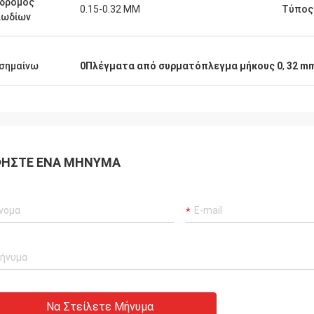
άδρομος
0.15-0.32 MM
Τύπος
λωδίων
σημαίνω
0Πλέγματα από συρματόπλεγμα μήκους 0
,
32 m
ΉΣΤΕ ΈΝΑ ΜΉΝΥΜΑ
Να Στείλετε Μήνυμα