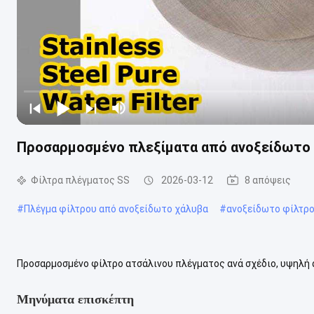
Προσαρμοσμένο πλεξίματα από ανοξείδωτο
Φίλτρα πλέγματος SS
2026-03-12
8 απόψεις
#
Πλέγμα φίλτρου από ανοξείδωτο χάλυβα
#
ανοξείδωτο φίλτρ
Προσαρμοσμένο φίλτρο ατσάλινου πλέγματος ανά σχέδιο, υψηλή
χάλυβα προσφέρει εξαιρετική σχέση ποιότητας και κόστους ενώ 
Μηνύματα επισκέπτη