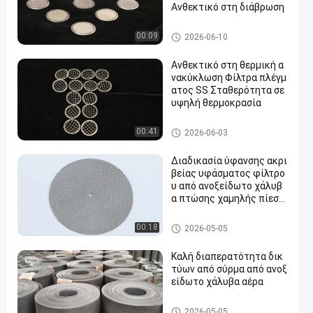
Ανθεκτικό στη διάβρωση
Φίλτρα πλέγματος SS
00:09
2026-06-10
Ανθεκτικό στη θερμική α
νακύκλωση Φίλτρα πλέγμ
ατος SS Σταθερότητα σε
υψηλή θερμοκρασία
Φίλτρα πλέγματος SS
00:41
2026-06-03
Διαδικασία ύφανσης ακρι
βείας υφάσματος φίλτρο
υ από ανοξείδωτο χάλυβ
α πτώσης χαμηλής πίεση
ς
Φίλτρα πλέγματος SS
00:18
2026-05-05
Καλή διαπερατότητα δικ
τύων από σύρμα από ανοξ
είδωτο χάλυβα αέρα
Πλέγμα από ανοξείδωτο χάλ
2026-05-05