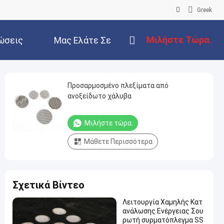
Greek
Μιλήστε Τώρα.
ώσεις
Μας Ελάτε Σε
Επαφή Με
Προσαρμοσμένο πλεξίματα από
ανοξείδωτο χάλυβα
Μιλήστε τώρα.
Μάθετε Περισσότερα
Σχετικά Βίντεο
Λειτουργία Χαμηλής Κατ
ανάλωσης Ενέργειας Σου
ρωτή συρματόπλεγμα SS