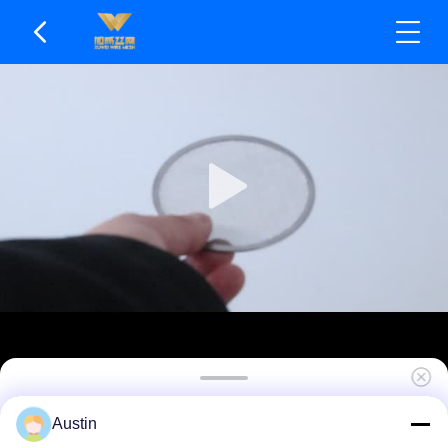
304 Φίλτρο από ατσάλινο πλέγμα - ανθεκτικό και
Austin
εύκολο στο καθαρισμό