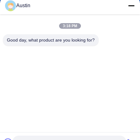
Austin
3:18 PM
0086-19133486000
Phone
Good day, what product are you looking for?
Anping Xuwei wire mesh products Co., Ltd
Anping Xuwei wire mesh products Co., Ltd