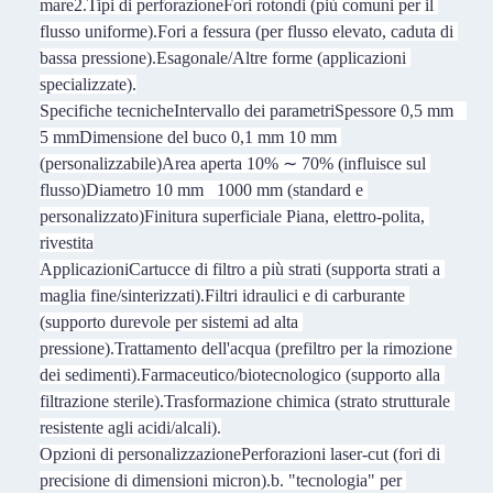
mare
2.
Tipi di perforazione
Fori rotondi (più comuni per il 
flusso uniforme).
Fori a fessura (per flusso elevato, caduta di 
bassa pressione).
Esagonale/Altre forme (applicazioni 
specializzate).
Specifiche tecniche
Intervallo dei parametri
Spessore 0,5 mm   
5 mm
Dimensione del buco 0,1 mm 10 mm 
(personalizzabile)
Area aperta 10% ∼ 70% (influisce sul 
flusso)
Diametro 10 mm   1000 mm (standard e 
personalizzato)
Finitura superficiale Piana, elettro-polita, 
rivestita
Applicazioni
Cartucce di filtro a più strati (supporta strati a 
maglia fine/sinterizzati).
Filtri idraulici e di carburante 
(supporto durevole per sistemi ad alta 
pressione).
Trattamento dell'acqua (prefiltro per la rimozione 
dei sedimenti).
Farmaceutico/biotecnologico (supporto alla 
filtrazione sterile).
Trasformazione chimica (strato strutturale 
resistente agli acidi/alcali).
Opzioni di personalizzazione
Perforazioni laser-cut (fori di 
precisione di dimensioni micron).
b. "tecnologia" per 