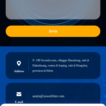
Invia
N. 198 Seconda zona, villaggio Biaozhong, città di
Dahezhuang, contea di Anping, città di Hengshui,
provincia di Hebei
Address
austin@xuweifilter.com
E-mail