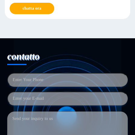
chatta ora
contatto