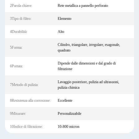
2Parola chiave:
Rete metallica a pannello perforato
3Tipo di filtro:
Elemento
4Durabilità:
Alto
Cilindro, triangolare, irregolare, esagonale,
5Forma:
quadrato
Dipende dalle dimensioni e dal grado di
6Portata:
filtrazione
Lavaggio posteriore, pulizia ad ultrasuoni,
7Metodo di pulizia:
pulizia chimica
8Resistenza alla corrosione:
Eccellente
9Misurare:
Personalizzabile
10Indice di filtrazione:
10-800 micron