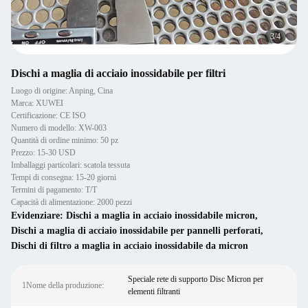
4
/
4
Dischi a maglia di acciaio inossidabile per filtri
Luogo di origine: Anping, Cina
Marca: XUWEI
Certificazione: CE ISO
Numero di modello: XW-003
Quantità di ordine minimo: 50 pz
Prezzo: 15-30 USD
Imballaggi particolari: scatola tessuta
Tempi di consegna: 15-20 giorni
Termini di pagamento: T/T
Capacità di alimentazione: 2000 pezzi
Evidenziare:
Dischi a maglia in acciaio inossidabile micron
,
Dischi a maglia di acciaio inossidabile per pannelli perforati
,
Dischi di filtro a maglia in acciaio inossidabile da micron
Speciale rete di supporto Disc Micron per
1Nome della produzione:
elementi filtranti