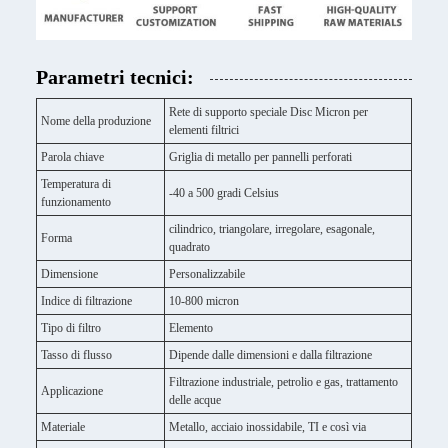
Parametri tecnici:
Rete di supporto speciale Disc Micron per
Nome della produzione
elementi filtrici
Parola chiave
Griglia di metallo per pannelli perforati
Temperatura di
-40 a 500 gradi Celsius
funzionamento
cilindrico, triangolare, irregolare, esagonale,
Forma
quadrato
Dimensione
Personalizzabile
Indice di filtrazione
10-800 micron
Tipo di filtro
Elemento
Tasso di flusso
Dipende dalle dimensioni e dalla filtrazione
Filtrazione industriale, petrolio e gas, trattamento
Applicazione
delle acque
Materiale
Metallo, acciaio inossidabile, TI e così via