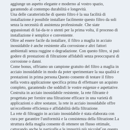
aggiunge un aspetto elegante e moderno al vostro spazio,
garantendo al contempo durabilità e longevità.
Una delle caratteristiche di questo filtro è la sua facilità di
installazione.è possibile installare facilmente questo filtro da soli
senza la necessità di assistenza professionale. Che siate
appassionati di fai-da-te o utenti per la prima volta, il processo di
installazione è semplice e conveniente.
Oltre ad essere facile da installare, il filtro a maglia in acciaio
inossidabile è anche resistente alla corrosione.e altri fattori
ambientali senza ruggine o degradazione. Con questo filtro, si può
godere di prestazioni di filtrazione affidabili senza preoccuparsi di
corrosione o danni.
Come bonus, offriamo un campione gratuito del filtro a maglia in
acciaio inossidabile in modo da poter sperimentare la sua qualità e
prestazioni in prima persona.Questo consente di testare il filtro
nella vostra applicazione specifica prima di effettuare un acquisto
completo, garantendo che soddisfi le vostre esigenze e aspettative.
Costruita in acciaio inossidabile resistente, la rete filtrante è
progettata per fornire una filtrazione efficace in una varietà di
applicazioni.o altre sostanze, la rete in acciaio inossidabile offre
un'eccellente efficienza e affidabilità della filtrazione.
La rete di filtraggio in acciaio inossidabile è stata elaborata con
cura per garantire l'uniformità e la consistenza della filtrazione.La
struttura della maglia consente di ottenere un flusso ottimale,
catturando anche le particelle e le impurità più piccoleCon questo