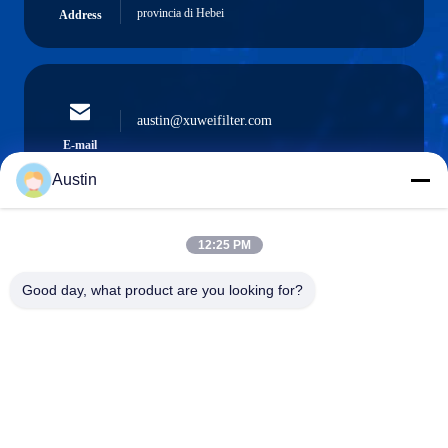
provincia di Hebei
Address
austin@xuweifilter.com
E-mail
Austin
12:25 PM
0086-19133486000
Phone
Good day, what product are you looking for?
Anping Xuwei wire mesh products Co., Ltd