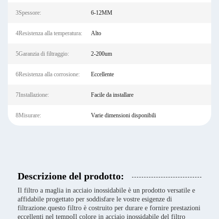
3Spessore:
6-12MM
4Resistenza alla temperatura:
Alto
5Garanzia di filtraggio:
2-200um
6Resistenza alla corrosione:
Eccellente
7Installazione:
Facile da installare
8Misurare:
Varie dimensioni disponibili
Descrizione del prodotto:
Il filtro a maglia in acciaio inossidabile è un prodotto versatile e
affidabile progettato per soddisfare le vostre esigenze di
filtrazione.questo filtro è costruito per durare e fornire prestazioni
eccellenti nel tempoIl colore in acciaio inossidabile del filtro