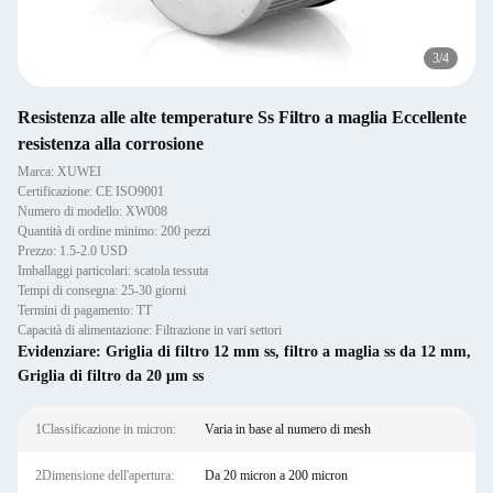
3
/
4
Resistenza alle alte temperature Ss Filtro a maglia Eccellente
resistenza alla corrosione
Marca: XUWEI
Certificazione: CE ISO9001
Numero di modello: XW008
Quantità di ordine minimo: 200 pezzi
Prezzo: 1.5-2.0 USD
Imballaggi particolari: scatola tessuta
Tempi di consegna: 25-30 giorni
Termini di pagamento: TT
Capacità di alimentazione: Filtrazione in vari settori
Evidenziare:
Griglia di filtro 12 mm ss
,
filtro a maglia ss da 12 mm
,
Griglia di filtro da 20 μm ss
1Classificazione in micron:
Varia in base al numero di mesh
2Dimensione dell'apertura:
Da 20 micron a 200 micron