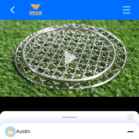
La rete per barbecue in acciaio inossidabile a
Austin
maglia ultrasottile accelera il trasferimento di