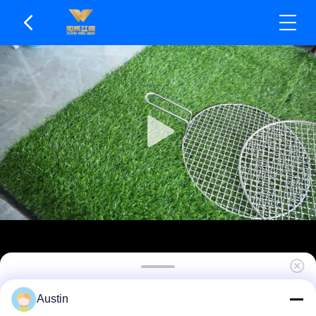
Griglia per barbecue rotonda in acciaio
Austin
inossidabile per esterni con maniglia