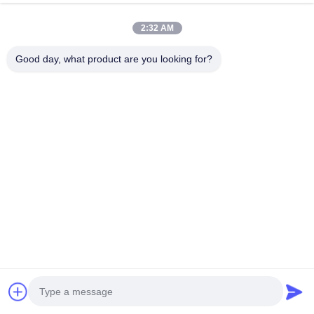
今からお話し
Send Inquiry
2:32 AM
#
スチール製グリルメッシュ
#
BBQワイヤメッシュ
Good day, what product are you looking for?
#
BBQのグリルの網
ステンレス鋼のグリルの網
2026-03-16
11 意見
製品説明 カスタムサイズ 再利用可能 304 ステンレス鋼 バーベキューグリル
ワイヤーメッシュ 安平徐偉公司は、金属ワイヤーメッシュ製品の製造を専門
とする実際の製造企業です。 当社が製造するステンレス鋼バーベキューネッ
トは、日本、韓国、ヨーロッパ、 アメリカ、東南アジアなどの国々に販売さ
れており、国内外のお客様から満場一致の賞賛を得ています。 当社の製品に
ついてさらに詳しくご覧ください。 素材: ...
もっと見る
訪問者のメッセージ
メッセージを残す
まだ公のコメントはない