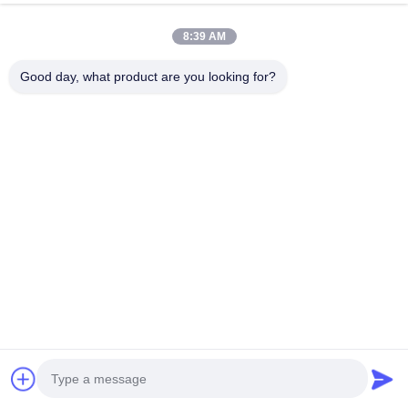
今からお話し
Send Inquiry
8:39 AM
#
ステンレス鋼フィルターメッシュ
Good day, what product are you looking for?
#
ステンレスメッシュフィルター
#
Ssは網をろ過する
SSメッシュフィルター
2026-03-26
5 意見
油水分離用のシントレドワイヤ網フィルター このユニフォーム・ホール・サ
イズのシントレッドワイヤ・メッシュフィルターは 高効率の油水分離のため
に設計されており 先進的なシントリング技術により 高級のステンレス鋼で作
られています精密に制御された均質な孔構造は,一貫した過濾精度を保証しま
す安定した流量を維持しながら,油滴と汚れを効果的に分離します. 頑丈なシ
ンターメッシュ構造は,例外的な機械的強度,耐腐...
もっと見る
訪問者のメッセージ
メッセージを残す
まだ公のコメントはない