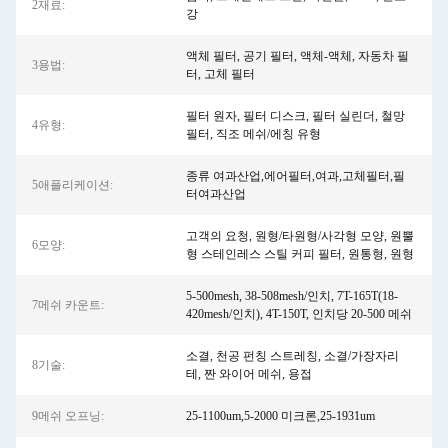
2재료:
강
액체 필터, 공기 필터, 액체-액체, 자동차 필
3용법:
터, 고체 필터
필터 원자, 필터 디스크, 필터 실린더, 철망
4유형:
필터, 직조 메쉬/에칭 유형
종류 여과산업,에어필터,여과,고체필터,필
5애플리케이션:
터여과산업
고객의 요청, 원형/타원형/사각형 모양, 원뿔
6모양:
형 스테인레스 스틸 커피 필터, 원통형, 원형
5-500mesh, 38-508mesh/인치, 7T-165T(18-
7메쉬 카운트:
420mesh/인치), 4T-150T, 인치당 20-500 메쉬
소결, 천공 펀칭 스트레칭, 소결/가장자리
8기술:
테, 짠 와이어 메쉬, 용접
9메쉬 오프닝:
25-1100um,5-2000 미크론,25-1931um