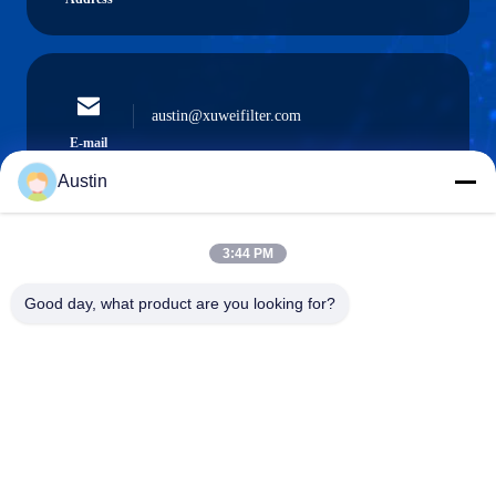
austin@xuweifilter.com
E-mail
Austin
3:44 PM
0086-19133486000
Phone
Good day, what product are you looking for?
Anping Xuwei wire mesh products Co., Ltd