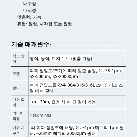
내구성
내식성
맞춤형: 가능
유형: 원형, 사각형 또는 원형
기술 매개변수:
직조 방
평직, 능직, 더치 위브 (맞춤 가능) 
식
여과 정밀도/크기에 따라 맞춤 설정, 예: SS-1μm, 
모델
SS-500μm, SS-20000μm 
여과 정밀도를 갖춘 304/316/316L 스테인리스 스
필터
틸 메쉬 필터
메쉬 길
1m - 30m, 요청 시 더 긴 길이 가능
이
와이어
0.15-0.32 MM
직경
 의 여과 정밀도에 해당, 예: ~1μm 메쉬의 1μm 필
메쉬 개
터, ~20mm 메쉬의 20000μm 필터 
구부