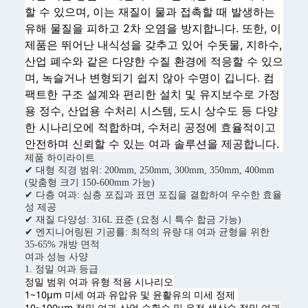
할 수 있으며, 이는 재질이 물과 접촉할 때 발생하는
유해 물질을 피하고 2차 오염을 방지합니다. 또한, 이
제품은 뛰어난 내식성을 갖추고 있어 수돗물, 지하수,
산업 폐수와 같은 다양한 수질 환경에 적응할 수 있으
며, 녹슬거나 변형되기 쉽지 않아 수명이 깁니다. 컴
팩트한 구조 설계와 편리한 설치 및 유지보수로 가정
용 정수, 산업용 수처리 시스템, 도시 상수도 등 다양
한 시나리오에 적합하며, 수처리 공정에 효율적이고
안전하며 신뢰할 수 있는 여과 솔루션을 제공합니다.
제품 하이라이트
✔ 대형 직경 범위: 200mm, 250mm, 300mm, 350mm, 400mm
(맞춤형 크기 150-600mm 가능)
✔ 다층 여과: 심층 포집과 표면 포집을 결합하여 우수한 효율
성 제공
✔ 재질 다양성: 316L 표준 (요청 시 특수 합금 가능)
✔ 엔지니어링된 기공률: 최적의 유량 대 여과 균형을 위한
35-65% 개방 면적
여과 성능 사양
1. 정밀 여과 등급
정밀 범위 여과 유형 
적용 시나리오
1~10μm 미세 여과 유압유 및 윤활유의 미세 정제 
10~100μm 정밀 여과 산업 순환수 및 유전 생산수 정밀 여과