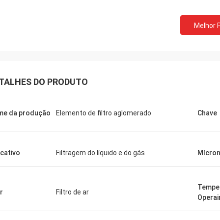
Melhor 
TALHES DO PRODUTO
e da produção
Elemento de filtro aglomerado
Chave
icativo
Filtragem do líquido e do gás
Mícro
Temper
r
Filtro de ar
Operai