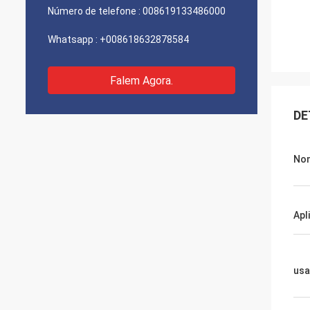
Número de telefone :
008619133486000
Whatsapp :
+008618632878584
Falem Agora.
DE
Nom
Apl
usa