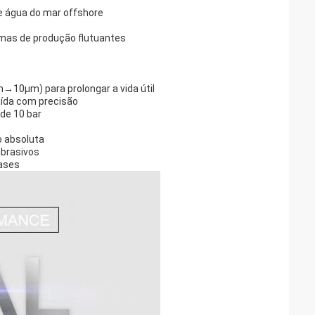
e água do mar offshore
emas de produção flutuantes
10μm) para prolongar a vida útil
aída com precisão
 de 10 bar
o absoluta
abrasivos
gases