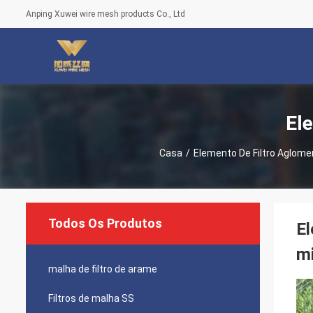
Anping Xuwei wire mesh products Co., Ltd
El
Casa
/
Elemento De Filtro Aglome
Todos Os Produtos
El
m
malha de filtro de arame
Filtros de malha SS