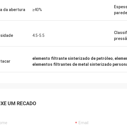
Espess
a da abertura
≥40%
pared
Classi
sidade
4.5-5.5
press
elemento filtrante sinterizado de petróleo
,
elemen
tacar
elementos filtrantes de metal sinterizado person
IXE UM RECADO