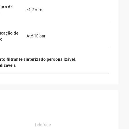
ura da
≥1,7 mm
e
ficação de
Até 10 bar
ão
to filtrante sinterizado personalizável
,
alizáveis