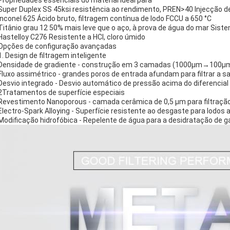
Propriedades essenciais do material Ideal para
Super Duplex SS 45ksi resistência ao rendimento, PREN>40 Injecção d
Inconel 625 Ácido bruto, filtragem contínua de lodo FCCU a 650 °C
Titânio grau 12 50% mais leve que o aço, à prova de água do mar Sist
Hastelloy C276 Resistente a HCl, cloro úmido
Opções de configuração avançadas
1. Design de filtragem inteligente
Densidade de gradiente - construção em 3 camadas (1000μm→100μm→
Fluxo assimétrico - grandes poros de entrada afundam para filtrar a s
Desvio integrado - Desvio automático de pressão acima do diferencial
2Tratamentos de superfície especiais
Revestimento Nanoporous - camada cerâmica de 0,5 μm para filtraçã
Electro-Spark Alloying - Superfície resistente ao desgaste para lodos 
Modificação hidrofóbica - Repelente de água para a desidratação de 