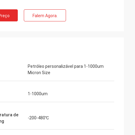
Preço
Falem Agora.
Petróleo personalizável para 1-1000um
Micron Size
n
1-1000um
atura de
-200-480℃
ng