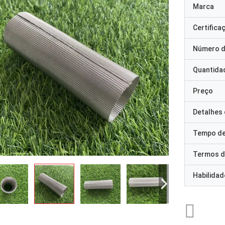
Marca
Certifica
Número d
Quantida
Preço
Detalhes
Tempo de
Termos d
Habilidad