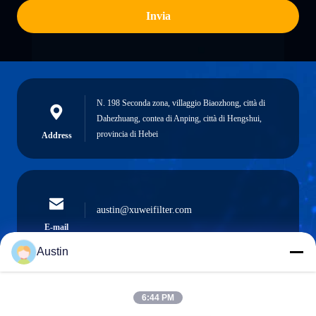
Invia
N. 198 Seconda zona, villaggio Biaozhong, città di
Dahezhuang, contea di Anping, città di Hengshui,
provincia di Hebei
Address
austin@xuweifilter.com
E-mail
Austin
6:44 PM
0086-19133486000