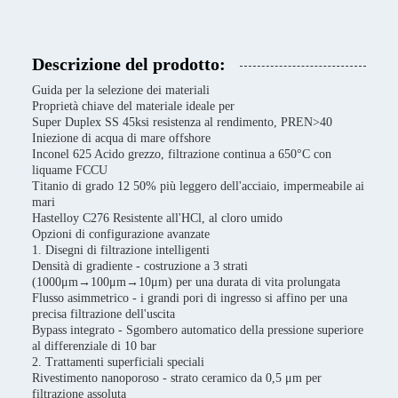
Descrizione del prodotto:
Guida per la selezione dei materiali
Proprietà chiave del materiale ideale per
Super Duplex SS 45ksi resistenza al rendimento, PREN>40
Iniezione di acqua di mare offshore
Inconel 625 Acido grezzo, filtrazione continua a 650°C con
liquame FCCU
Titanio di grado 12 50% più leggero dell'acciaio, impermeabile ai
mari
Hastelloy C276 Resistente all'HCl, al cloro umido
Opzioni di configurazione avanzate
1. Disegni di filtrazione intelligenti
Densità di gradiente - costruzione a 3 strati
(1000μm→100μm→10μm) per una durata di vita prolungata
Flusso asimmetrico - i grandi pori di ingresso si affino per una
precisa filtrazione dell'uscita
Bypass integrato - Sgombero automatico della pressione superiore
al differenziale di 10 bar
2. Trattamenti superficiali speciali
Rivestimento nanoporoso - strato ceramico da 0,5 μm per
filtrazione assoluta