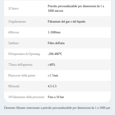
Petrolio personalizzabile per dimensioni da 1 a
2Chiave:
1000 micron
3Applicazione:
Filtrazione del gas e del liquido
4Micron:
1-1000um
5utilizzo:
Filtro dell'aria
6Temperatura di Operaing:
-200-480℃
7Tasso dell'apertura:
≥40%
8Spessore della parete:
≥1.7mm
9Densità:
4.5-5.5
10Valutazione della pressione:
Fino a 10 bar
Elemento filtrante sinterizzato a petrolio personalizzabile per dimensioni da 1 a 1000 μm