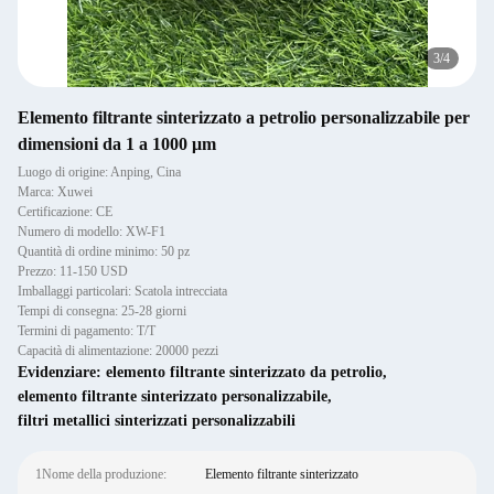
3
/
4
Elemento filtrante sinterizzato a petrolio personalizzabile per
dimensioni da 1 a 1000 μm
Luogo di origine: Anping, Cina
Marca: Xuwei
Certificazione: CE
Numero di modello: XW-F1
Quantità di ordine minimo: 50 pz
Prezzo: 11-150 USD
Imballaggi particolari: Scatola intrecciata
Tempi di consegna: 25-28 giorni
Termini di pagamento: T/T
Capacità di alimentazione: 20000 pezzi
Evidenziare:
elemento filtrante sinterizzato da petrolio
,
elemento filtrante sinterizzato personalizzabile
,
filtri metallici sinterizzati personalizzabili
1Nome della produzione:
Elemento filtrante sinterizzato