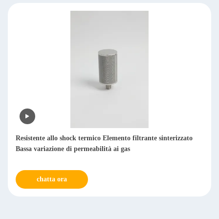
tente allo shock termico Elemento filtrante sinterizzato
Facile sost
 variazione di permeabilità ai gas
sinterizza
chatta ora
cha